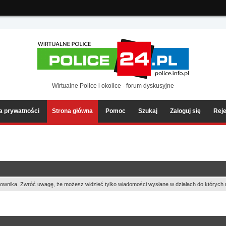
ia2/forum/Sources/Load.php(2501) : eval()'d code
on line
199
Wirtualne Police i okolice - forum dyskusyjne
ka prywatności
Strona główna
Pomoc
Szukaj
Zaloguj się
Reje
ownika. Zwróć uwagę, że możesz widzieć tylko wiadomości wysłane w działach do których 