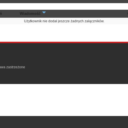
ń
Wiadomość
Użytkownik nie dodał jeszcze żadnych załączników.
rawa zastrzeżone