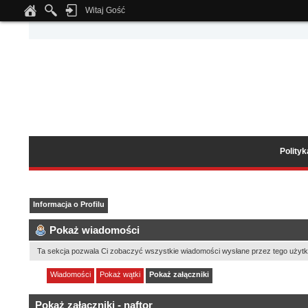
Witaj Gość
Notice
: Undefined index: tapatalk_body_hook in
/home/klient.dhosting.pl/wipmed
Polity
Informacja o Profilu
Pokaż wiadomości
Ta sekcja pozwala Ci zobaczyć wszystkie wiadomości wysłane przez tego użytk
Wiadomości
Pokaż wątki
Pokaż załączniki
Pokaż załączniki - naftor