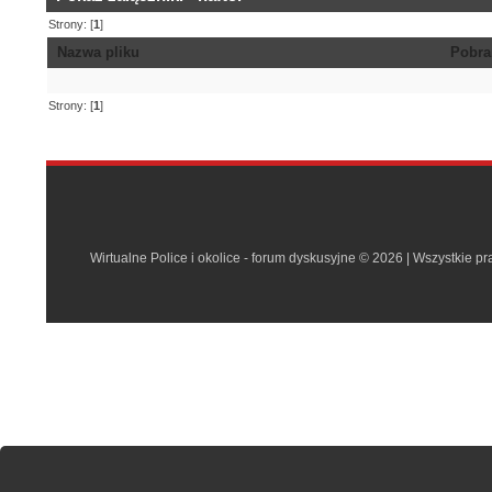
Strony: [
1
]
Nazwa pliku
Pobra
Strony: [
1
]
Wirtualne Police i okolice - forum dyskusyjne © 2026 | Wszystkie p