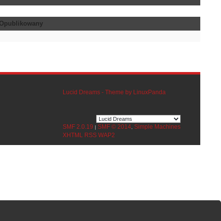
Opublikowany
Lucid Dreams - Theme by LinuxPanda
SMF 2.0.19
SMF © 2014
Simple Machines
|
,
XHTML
RSS
WAP2