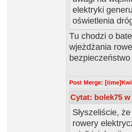
elektryki generu
oświetlenia dró
Tu chodzi o bater
wjeżdżania rowe
bezpieczeństwo w
Post Merge: [time]Kwie
Cytat: bolek75 w 
Słyszeliście, ż
rowery elektryc