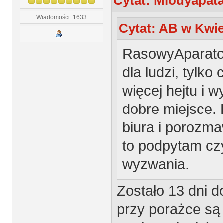
Cytat: Mlodyapata
Wiadomości: 1633
Cytat: AB w Kwiet
RasowyAparatow
dla ludzi, tylko
więcej hejtu i 
dobre miejsce.
biura i porozmaw
to podpytam czy
wyzwania.
Zostało 13 dni d
przy porażce są