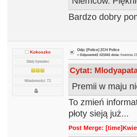
Niemców. Piękni
Bardzo dobry pom
Odp: [Police] ZCH Police
Kokoszko
«
Odpowiedź #21041 dnia:
Kwietnia 23
Stały bywalec
Cytat: Mlodyapata
Wiadomości: 72
Premii w maju ni
To zmień informat
płoty sieją już...
Post Merge: [time]Kwiet