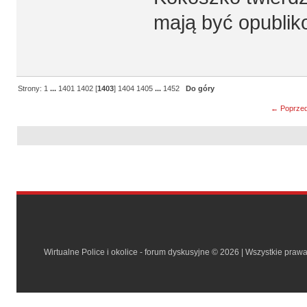
mają być opublik
Strony:
1
...
1401
1402
[
1403
]
1404
1405
...
1452
Do góry
← Poprzed
Wirtualne Police i okolice - forum dyskusyjne © 2026 | Wszystkie praw