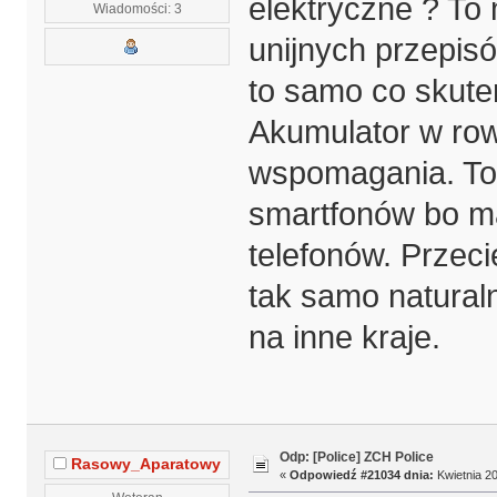
elektryczne ? To 
Wiadomości: 3
unijnych przepisó
to samo co skute
Akumulator w rowe
wspomagania. To
smartfonów bo ma
telefonów. Przeci
tak samo natural
na inne kraje.
Odp: [Police] ZCH Police
Rasowy_Aparatowy
«
Odpowiedź #21034 dnia:
Kwietnia 20