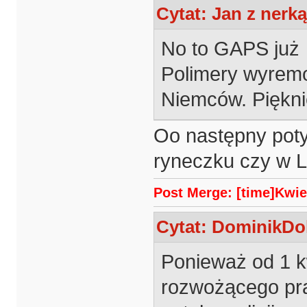
Cytat: Jan z nerką
No to GAPS już d
Polimery wyremo
Niemców. Piękni
Oo następny poty 
ryneczku czy w L
Post Merge: [time]Kwiet
Cytat: DominikDol
Ponieważ od 1 k
rozwożącego pr