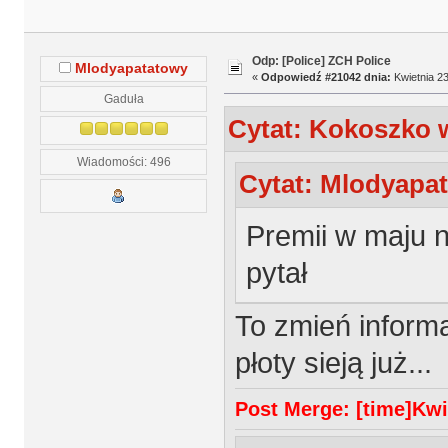
Odp: [Police] ZCH Police
Mlodyapatatowy
«
Odpowiedź #21042 dnia:
Kwietnia 23
Gaduła
Cytat: Kokoszko w
Wiadomości: 496
Cytat: Mlodyapat
Premii w maju n
pytał
To zmień informat
płoty sieją już...
Post Merge: [time]Kwie