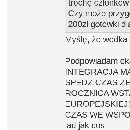
trochę członków
Czy może przygot
200zl gotówki d
Myślę, że wodka n
Podpowiadam oka
INTEGRACJA M
SPEDZ CZAS ZE
ROCZNICA WSTA
EUROPEJSKIEJ!
CZAS WE WSPOLN
lad jak cos