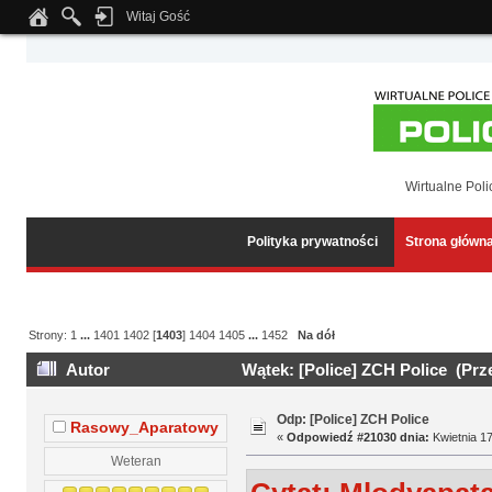
Witaj Gość
Notice
: Undefined index: tapatalk_body_hook in
/home/klient.dhosting.pl/wipmed
Wirtualne Poli
Polityka prywatności
Strona główn
Strony:
1
...
1401
1402
[
1403
]
1404
1405
...
1452
Na dół
Autor
Wątek: [Police] ZCH Police (Prz
Odp: [Police] ZCH Police
Rasowy_Aparatowy
«
Odpowiedź #21030 dnia:
Kwietnia 17
Weteran