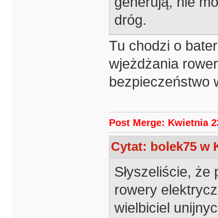
generują, nie mó
dróg.
Tu chodzi o bateri
wjeżdżania rower
bezpieczeństwo wy
Post Merge: Kwietnia 23
Cytat: bolek75 w K
Słyszeliście, że
rowery elektrycz
wielbiciel unijn