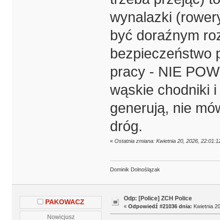
wynalazki (rower
być doraźnym roz
bezpieczeństwo p
pracy - NIE PO
wąskie chodniki i
generują, nie mów
dróg.
«
Ostatnia zmiana: Kwietnia 20, 2026, 22:01:
Dominik Dolnoślązak
Odp: [Police] ZCH Police
PAKOWACZ
«
Odpowiedź #21036 dnia:
Kwietnia 20
Nowicjusz