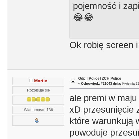
pojemność i zap
😂😂
Ok robię screen i
Odp: [Police] ZCH Police
Martin
«
Odpowiedź #21043 dnia:
Kwietnia 23
Rozpisuje się
ale premi w maju 
xD przesunięcie 
Wiadomości: 136
które warunkują w
powoduje przesuni