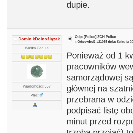
dupie.
Odp: [Police] ZCH Police
DominikDolnoślązak
«
Odpowiedź #21035 dnia:
Kwietnia 20
Wielka Gaduła
Ponieważ od 1 k
pracowników wewn
samorządowej są 
głównej na szatni
Wiadomości: 557
Płeć:
przebrana w odzi
podpisać listę ob
minut przed rozp
trzeba przejąć) t