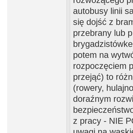
autobusy linii 
się dojść z bram
przebrany lub 
brygadzistówke 
potem na wytwór
rozpoczęciem p
przejąć) to róż
(rowery, hulajn
doraźnym rozwi
bezpieczeństwo
z pracy - NI
uwagi na wąskie