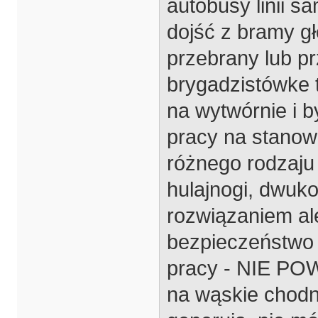
autobusy linii s
dojść z bramy gł
przebrany lub p
brygadzistówke 
na wytwórnie i 
pracy na stanowi
różnego rodzaju 
hulajnogi, dwuk
rozwiązaniem al
bezpieczeństwo 
pracy - NIE P
na wąskie chodni