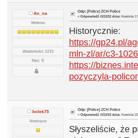
Odp: [Police] ZCH Police
An_na
«
Odpowiedź #21032 dnia:
Kwietnia 17
Weteran
Historycznie:
https://gp24.pl/
mln-zl/ar/c3-102
Wiadomości: 2233
Płeć:
https://biznes.int
pozyczyla-polico
Odp: [Police] ZCH Police
bolek75
«
Odpowiedź #21033 dnia:
Kwietnia 20
Nowicjusz
Słyszeliście, że 