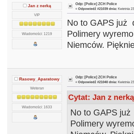
Odp: [Police] ZCH Police
Jan z nerką
«
Odpowiedź #21039 dnia:
Kwietnia 23
VIP
No to GAPS już do
Polimery wyremon
Wiadomości: 1219
Niemców. Pięknie
Odp: [Police] ZCH Police
Rasowy_Aparatowy
«
Odpowiedź #21040 dnia:
Kwietnia 23
Weteran
Cytat: Jan z nerką
Wiadomości: 1633
No to GAPS już d
Polimery wyremo