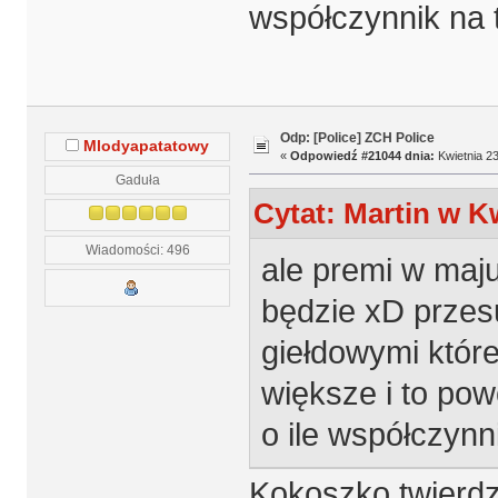
współczynnik na 
Odp: [Police] ZCH Police
Mlodyapatatowy
«
Odpowiedź #21044 dnia:
Kwietnia 23
Gaduła
Cytat: Martin w Kw
Wiadomości: 496
ale premi w maju
będzie xD przes
giełdowymi które
większe i to pow
o ile współczynn
Kokoszko twierdzi