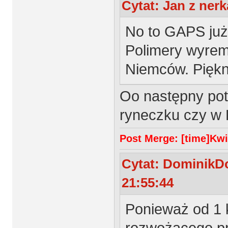
Cytat: Jan z nerk
No to GAPS już 
Polimery wyrem
Niemców. Piękn
Oo następny poty
ryneczku czy w 
Post Merge: [time]Kwie
Cytat: DominikDo
21:55:44
Ponieważ od 1 
rozwożącego pr