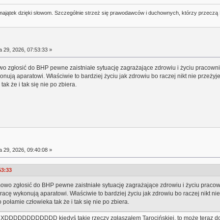
j majątek dzięki słowom. Szczególnie strzeż się prawodawców i duchownych, którzy przeczą
a 29, 2026, 07:53:33 »
 zgłosić do BHP pewne zaistniałe sytuację zagrażające zdrowiu i życiu pracow
nują aparatowi. Właściwie to bardziej życiu jak zdrowiu bo raczej nikt nie przeż
ak że i tak się nie po zbiera.
a 29, 2026, 09:40:08 »
53:33
wo zgłosić do BHP pewne zaistniałe sytuację zagrażające zdrowiu i życiu prac
acę wykonują aparatowi. Właściwie to bardziej życiu jak zdrowiu bo raczej nikt n
połamie człowieka tak że i tak się nie po zbiera.
XDDDDDDDDDDDD kiedyś takie rzeczy zgłaszałem Tarocińskiej, to może teraz d