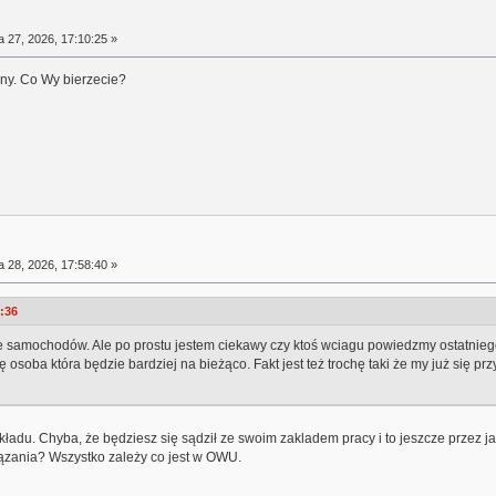
a 27, 2026, 17:10:25 »
lny. Co Wy bierzecie?
a 28, 2026, 17:58:40 »
2:36
samochodów. Ale po prostu jestem ciekawy czy ktoś wciagu powiedzmy ostatniego r
 osoba która będzie bardziej na bieżąco. Fakt jest też trochę taki że my już się pr
adu. Chyba, że będziesz się sądził ze swoim zakladem pracy i to jeszcze przez j
ązania? Wszystko zależy co jest w OWU.