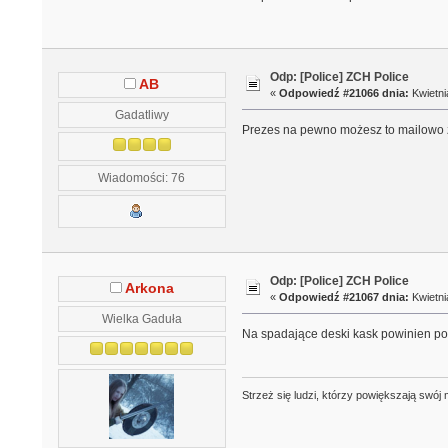
Odp: [Police] ZCH Police
AB
«
Odpowiedź #21066 dnia:
Kwietni
Gadatliwy
Prezes na pewno możesz to mailowo z
Wiadomości: 76
Odp: [Police] ZCH Police
Arkona
«
Odpowiedź #21067 dnia:
Kwietni
Wielka Gaduła
Na spadające deski kask powinien p
Strzeż się ludzi, którzy powiększają swó