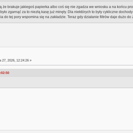
 że brakuje jakiegoś papierka albo coś się nie zgadza we wniosku a na końcu pr
 zgarnąć za to niezłą kasę już minęły. Dla niektórych to były cykliczne dochody 
ia do tej pory wspomina się na zakładzie. Teraz gdy działanie filtrów daje dużo d
a 27, 2026, 12:24:26 »
:02:50