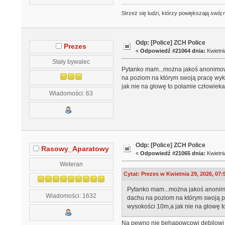
Strzeż się ludzi, którzy powiększają swó
Odp: [Police] ZCH Police
Prezes
«
Odpowiedź #21064 dnia:
Kwietni
Stały bywalec
Pytanko mam...można jakoś anonimowo
na poziom na którym swoją pracę wyko
jak nie na głowę to połamie człowieka t
Wiadomości: 63
Odp: [Police] ZCH Police
Rasowy_Aparatowy
«
Odpowiedź #21065 dnia:
Kwietni
Weteran
Cytat: Prezes w Kwietnia 29, 2026, 07:
Pytanko mam...można jakoś anonimo
Wiadomości: 1632
dachu na poziom na którym swoją pr
wysokości 10m,a jak nie na głowę to 
Na pewno nie behapowcowi debilowi 