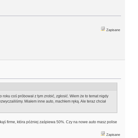
Zapisane
oku coś próbował z tym zrobić, zgłosić. Wiem że to temat nigdy
zyzwyczailiśmy. Miałem inne auto, machłem ręką. Ale teraz chciał
akąś firme, która póżniej zaśpiewa 50%. Czy na nowe auto masz polise
Zapisane