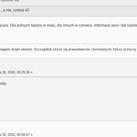
n pomóc xd.
...a nie, czekaj xD
 jajcara. Dla jednych będzie w maju, dla innych w czerwcu. Informacji zero i tak ludz
j majątek dzięki słowom. Szczególnie strzeż się prawodawców i duchownych, którzy przeczą
a 30, 2026, 05:25:36 »
ody.
a 30, 2026, 06:58:07 »