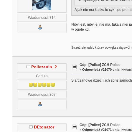
Na spadające deski kask powinie
A jak nie ma kasku to cyk - po premii
Wiadomości: 714
Niby jest, niby jej nie ma, taka z niej
w ogóle xd.
Strzeż się ludzi, którzy powiększają swó
Odp: [Police] ZCH Police
Policzanin_2
«
Odpowiedź #21070 dnia:
Kwietni
Gaduła
Siarczanowe dzieci i ich żółte samoch
Wiadomości: 307
Odp: [Police] ZCH Police
DEtonator
«
Odpowiedź #21071 dnia:
Kwietni