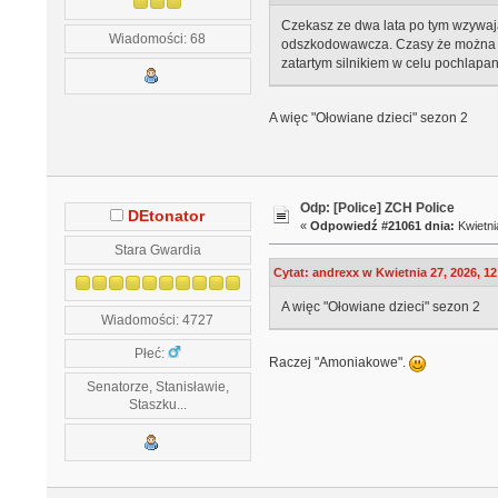
Czekasz ze dwa lata po tym wzywają
Wiadomości: 68
odszkodowawcza. Czasy że można było
zatartym silnikiem w celu pochlapan
A więc "Ołowiane dzieci" sezon 2
Odp: [Police] ZCH Police
DEtonator
«
Odpowiedź #21061 dnia:
Kwietni
Stara Gwardia
Cytat: andrexx w Kwietnia 27, 2026, 12
A więc "Ołowiane dzieci" sezon 2
Wiadomości: 4727
Płeć:
Raczej "Amoniakowe".
Senatorze, Stanisławie,
Staszku...