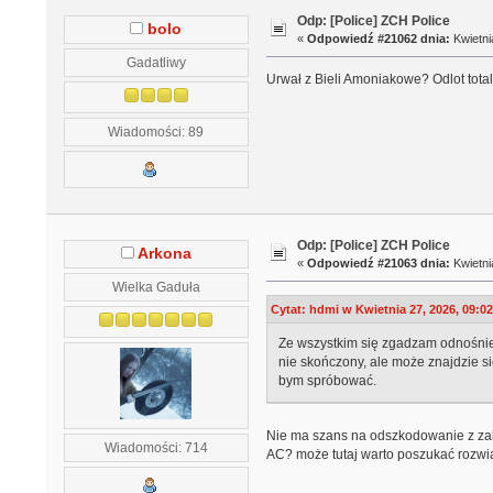
Odp: [Police] ZCH Police
bolo
«
Odpowiedź #21062 dnia:
Kwietni
Gadatliwy
Urwał z Bieli Amoniakowe? Odlot tota
Wiadomości: 89
Odp: [Police] ZCH Police
Arkona
«
Odpowiedź #21063 dnia:
Kwietni
Wielka Gaduła
Cytat: hdmi w Kwietnia 27, 2026, 09:0
Ze wszystkim się zgadzam odnośnie 
nie skończony, ale może znajdzie się
bym spróbować.
Nie ma szans na odszkodowanie z zakł
Wiadomości: 714
AC? może tutaj warto poszukać rozwi