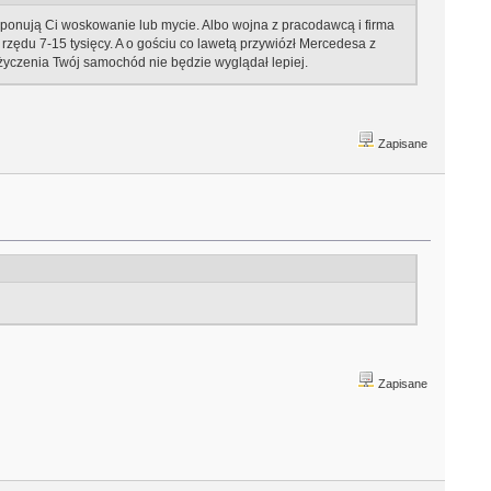
oponują Ci woskowanie lub mycie. Albo wojna z pracodawcą i firma
rzędu 7-15 tysięcy. A o gościu co lawetą przywiózł Mercedesa z
o życzenia Twój samochód nie będzie wyglądał lepiej.
Zapisane
Zapisane