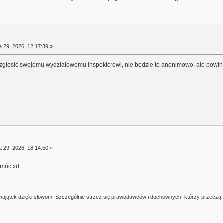
a 29, 2026, 12:17:39 »
głosić swojemu wydziałowemu inspektorowi, nie będzie to anonimowo, ale powin
a 29, 2026, 18:14:50 »
omóc xd.
j majątek dzięki słowom. Szczególnie strzeż się prawodawców i duchownych, którzy przeczą