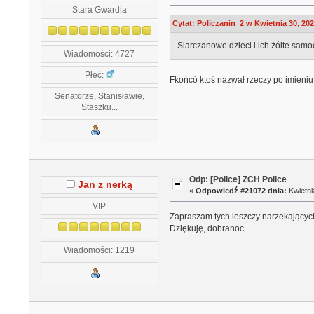
Stara Gwardia
Cytat: Policzanin_2 w Kwietnia 30, 202
Siarczanowe dzieci i ich żółte samo
Wiadomości: 4727
Płeć:
Fkońcó ktoś nazwał rzeczy po imieniu
Senatorze, Stanisławie,
Staszku...
Odp: [Police] ZCH Police
Jan z nerką
«
Odpowiedź #21072 dnia:
Kwietni
VIP
Zapraszam tych leszczy narzekających
Dziękuję, dobranoc.
Wiadomości: 1219