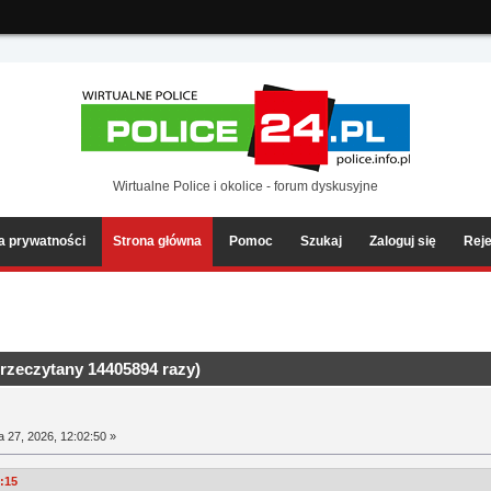
ia2/forum/Sources/Load.php(2501) : eval()'d code
on line
199
Wirtualne Police i okolice - forum dyskusyjne
ka prywatności
Strona główna
Pomoc
Szukaj
Zaloguj się
Reje
rzeczytany 14405894 razy)
a 27, 2026, 12:02:50 »
1:15