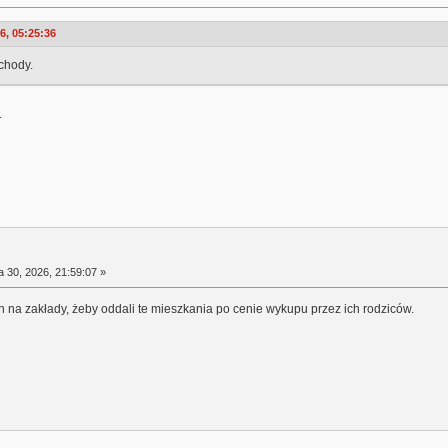
6, 05:25:36
chody.
.
a 30, 2026, 21:59:07 »
 na zakłady, żeby oddali te mieszkania po cenie wykupu przez ich rodziców.