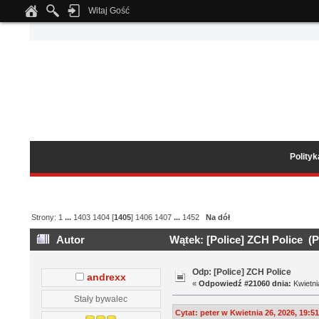
Witaj Gość
Notice
: Undefined index: tapatalk_body_hook in
/home/klient.dhosting.pl/wipmed
Polity
Strony:
1
...
1403
1404
[
1405
]
1406
1407
...
1452
Na dół
Autor
Wątek: [Police] ZCH Police (P
Odp: [Police] ZCH Police
andrexx
«
Odpowiedź #21060 dnia:
Kwietni
Stały bywalec
Cytat: peter w Kwietnia 26, 2026, 19:5