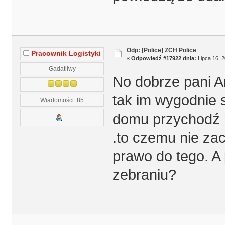
Odp: [Police] ZCH Police
Pracownik Logistyki
«
Odpowiedź #17922 dnia:
Lipca 16, 2
Gadatliwy
No dobrze pani A
tak im wygodnie 
Wiadomości: 85
domu przychodź n
.to czemu nie zac
prawo do tego. A
zebraniu?