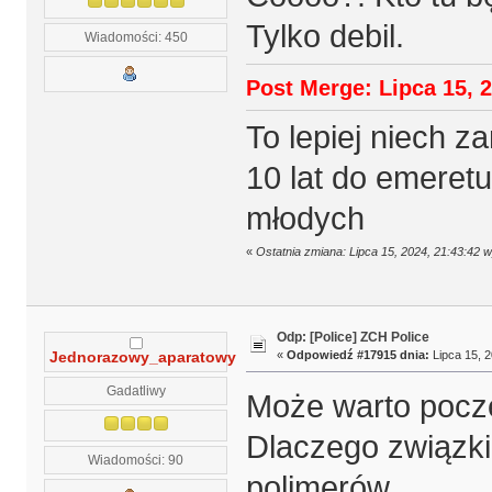
Tylko debil.
Wiadomości: 450
Post Merge: Lipca 15, 2
To lepiej niech z
10 lat do emeret
młodych
«
Ostatnia zmiana: Lipca 15, 2024, 21:43:42
Odp: [Police] ZCH Police
«
Odpowiedź #17915 dnia:
Lipca 15, 2
Jednorazowy_aparatowy
Gadatliwy
Może warto pocze
Dlaczego związki 
Wiadomości: 90
polimerów