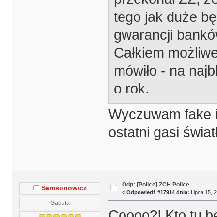
tego jak duże bę
gwarancji banków
Całkiem możliwe
mówiło - na najb
o rok.
Wyczuwam fake inf
ostatni gasi świa
Odp: [Police] ZCH Police
Samsonowicz
«
Odpowiedź #17914 dnia:
Lipca 15, 2
Gaduła
Coooo?! Kto tu b