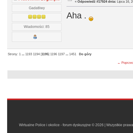
«
Odpowiedź #17924 dnia:
Lipca 16, 2
Gadatliwy
Aha .
Wiadomości: 85
Strony:
1
...
1193
1194
[
1195
]
1196
1197
...
1451
Do góry
← Poprzed
Wirtualne Police i okolice - forum dyskusyjne © 2026 | Wszystkie praw