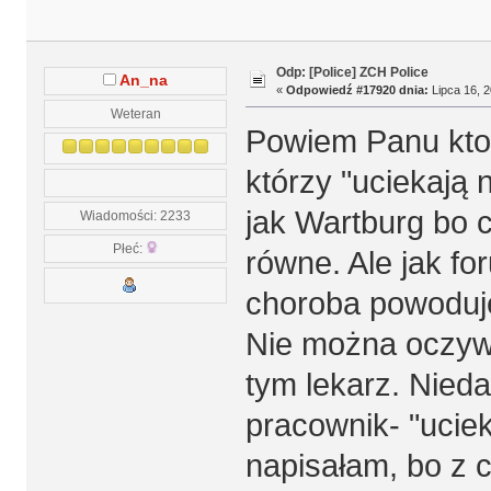
Odp: [Police] ZCH Police
An_na
«
Odpowiedź #17920 dnia:
Lipca 16, 2
Weteran
Powiem Panu kto
którzy "uciekają
jak Wartburg bo 
Wiadomości: 2233
Płeć:
równe. Ale jak f
choroba powoduje
Nie można oczywi
tym lekarz. Nied
pracownik- "ucie
napisałam, bo z 