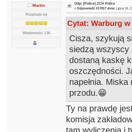
Odp: [Police] ZCH Police
Martin
«
Odpowiedź #17917 dnia:
Lipca 16, 2
Rozpisuje się
Cytat: Warburg w 
Wiadomości: 136
Cisza, szykują s
siedzą wszyscy b
dostaną kaskę k
oszczędności. J
napełnia. Miska r
przodu.😁
Ty na prawdę jes
komisja zakładowa
tam wyliczenia i 