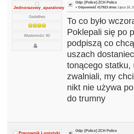
Odp: [Police] ZCH Police
«
Odpowiedź #17923 dnia:
Lipca 16, 2
Jednorazowy_aparatowy
Gadatliwy
To co było wczora
Poklepali się po 
Wiadomości: 90
podpiszą co chcą
uszach dostanieci
tonącego statku, 
zwalniali, my chc
nikt nie używa p
do trumny
Odp: [Police] ZCH Police
Pracownik Logistyki