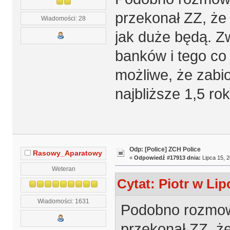
przekonał ZZ, że 
Wiadomości: 28
jak duże będą. Zw
banków i tego co
możliwe, że zabi
najbliższe 1,5 ro
Odp: [Police] ZCH Police
Rasowy_Aparatowy
«
Odpowiedź #17913 dnia:
Lipca 15, 2
Weteran
Cytat: Piotr w Lip
Wiadomości: 1631
Podobno rozmow
przekonał ZZ, że