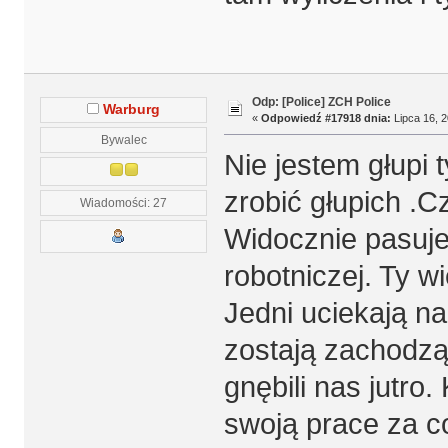
Odp: [Police] ZCH Police
Warburg
«
Odpowiedź #17918 dnia:
Lipca 16, 2
Bywalec
Nie jestem głupi 
zrobić głupich .C
Wiadomości: 27
Widocznie pasuje 
robotniczej. Ty wi
Jedni uciekają na
zostają zachodzą
gnębili nas jutro
swoją prace za c