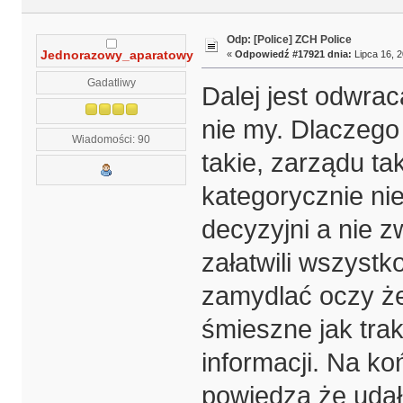
Odp: [Police] ZCH Police
«
Odpowiedź #17921 dnia:
Lipca 16, 2
Jednorazowy_aparatowy
Gadatliwy
Dalej jest odwra
nie my. Dlaczego 
Wiadomości: 90
takie, zarządu ta
kategorycznie nie
decyzyjni a nie 
załatwili wszyst
zamydlać oczy że
śmieszne jak tra
informacji. Na k
powiedzą że udał