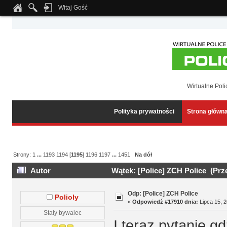
Witaj Gość
Notice
: Undefined index: tapatalk_body_hook in
/home/klient.dhosting.pl/wipmed
Wirtualne Poli
Polityka prywatności
Strona główn
Strony:
1
...
1193
1194
[
1195
]
1196
1197
...
1451
Na dół
Autor
Wątek: [Police] ZCH Police (Prz
Odp: [Police] ZCH Police
Polioly
«
Odpowiedź #17910 dnia:
Lipca 15, 2
Stały bywalec
I teraz pytanie 