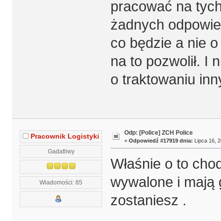
pracować na tych
żadnych odpowied
co będzie a nie o
na to pozwolił. I
o traktowaniu inn
Odp: [Police] ZCH Police
Pracownik Logistyki
«
Odpowiedź #17919 dnia:
Lipca 16, 2
Gadatliwy
Właśnie o to chod
wywalone i mają g
Wiadomości: 85
zostaniesz .