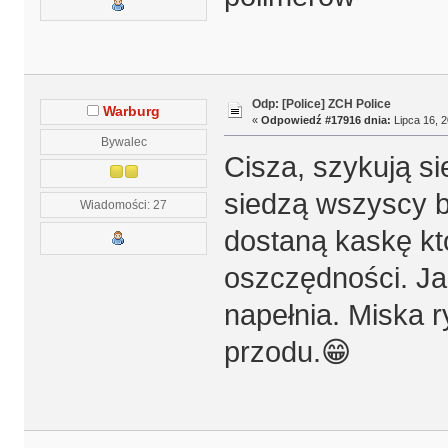
Odp: [Police] ZCH Police
Warburg
«
Odpowiedź #17916 dnia:
Lipca 16, 2
Bywalec
Cisza, szykują si
siedzą wszyscy b
Wiadomości: 27
dostaną kaskę k
oszczędności. Ja
napełnia. Miska ry
przodu.😁