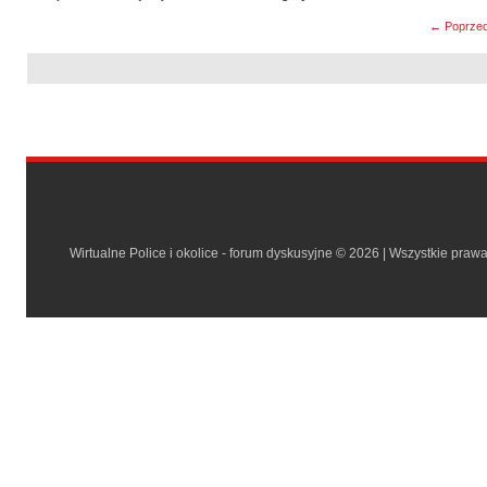
← Poprzed
Wirtualne Police i okolice - forum dyskusyjne © 2026 | Wszystkie praw