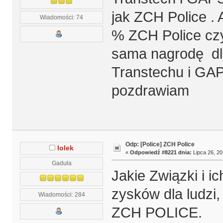
jak ZCH Police .
Wiadomości: 74
% ZCH Police czy
sama nagrodę dl
Transtechu i GA
pozdrawiam
Odp: [Police] ZCH Police
lolek
«
Odpowiedź #8221 dnia:
Lipca 26, 20
Gaduła
Jakie Związki i i
zysków dla ludzi,
Wiadomości: 284
ZCH POLICE.