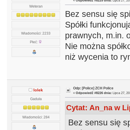
«
Odpowiedź #8225 dnia:
Lipca 27, 20
Weteran
Bez sensu się spi
Spółki funkcjonuj
prawnych, m.in. 
Wiadomości: 2233
Płeć:
Nie można spółkom
niż wycenia to ry
Odp: [Police] ZCH Police
lolek
«
Odpowiedź #8226 dnia:
Lipca 27, 20
Gaduła
Cytat: An_na w Li
Wiadomości: 284
Bez sensu się sp