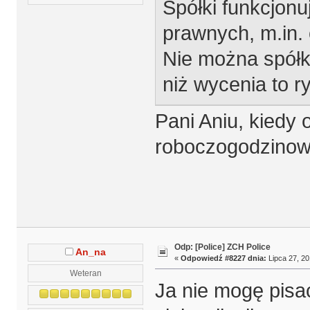
Spółki funkcjonu
prawnych, m.in.
Nie można spółko
niż wycenia to r
Pani Aniu, kiedy 
roboczogodzinowe
Odp: [Police] ZCH Police
An_na
«
Odpowiedź #8227 dnia:
Lipca 27, 20
Weteran
Ja nie mogę pisac