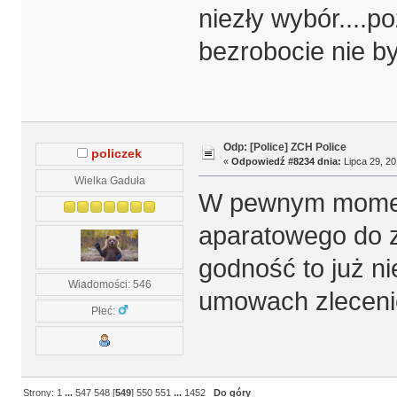
niezły wybór....po
bezrobocie nie by
Odp: [Police] ZCH Police
policzek
«
Odpowiedź #8234 dnia:
Lipca 29, 20
Wielka Gaduła
W pewnym momenc
aparatowego do za
godność to już ni
Wiadomości: 546
umowach zlecenie
Płeć:
Strony:
1
...
547
548
[
549
]
550
551
...
1452
Do góry