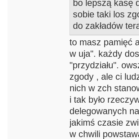
bo lepszą kasę d
sobie taki los zg
do zakładów ter
to masz pamięć a
w uja". każdy dos
"przydziału". ow
zgody , ale ci lu
nich w zch stanow
i tak było rzeczyw
delegowanych na 
jakimś czasie zwi
w chwili powstawa