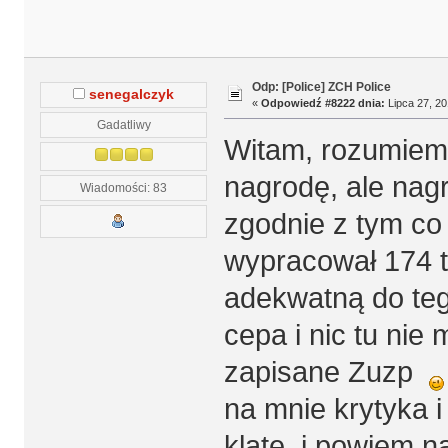
Odp: [Police] ZCH Police
senegalczyk
«
Odpowiedź #8222 dnia:
Lipca 27, 20
Gadatliwy
Witam, rozumiem 
nagrodę, ale nagr
Wiadomości: 83
zgodnie z tym co
wypracował 174 t
adekwatną do teg
cepa i nic tu nie 
zapisane Zuzp
na mnie krytyka i 
klatę. i powiem n