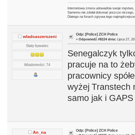
Internetowa zmora udowadnia swoje męstwo,
Samemu nie zdołał dokonać jeszcze niczego,
Dlatego na forach zgrywa tego najmądrzejsze
Odp: [Police] ZCH Police
wladcaszerszeni
«
Odpowiedź #8224 dnia:
Lipca 27, 20
Stały bywalec
Senegalczyk tylk
pracuje na to że
Wiadomości: 74
pracownicy spółe
wyżej Transtech n
samo jak i GAPS
Odp: [Police] ZCH Police
An_na