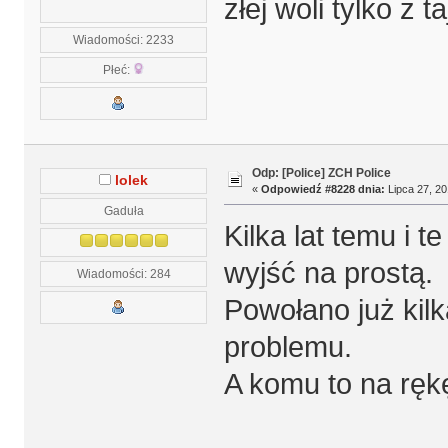
złej woli tylko z 
Wiadomości: 2233
Płeć:
Odp: [Police] ZCH Police
lolek
«
Odpowiedź #8228 dnia:
Lipca 27, 20
Gaduła
Kilka lat temu i 
wyjść na prostą.
Wiadomości: 284
Powołano już kilk
problemu.
A komu to na ręk