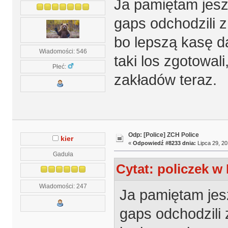
Ja pamiętam jesz
gaps odchodzili 
bo lepszą kasę da
Wiadomości: 546
taki los zgotowali
Płeć:
zakładów teraz.
Odp: [Police] ZCH Police
kier
«
Odpowiedź #8233 dnia:
Lipca 29, 20
Gaduła
Cytat: policzek w 
Wiadomości: 247
Ja pamiętam jesz
gaps odchodzili