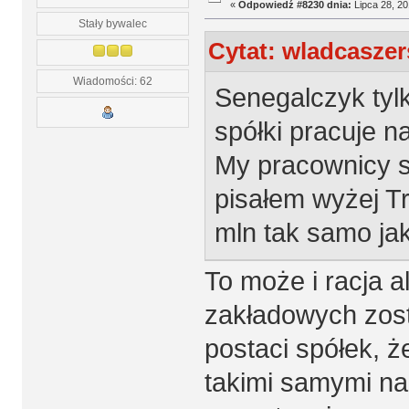
«
Odpowiedź #8230 dnia:
Lipca 28, 20
Stały bywalec
Cytat: wladcaszer
Wiadomości: 62
Senegalczyk tyl
spółki pracuje 
My pracownicy s
pisałem wyżej Tr
mln tak samo ja
To może i racja a
zakładowych zos
postaci spółek, że
takimi samymi na