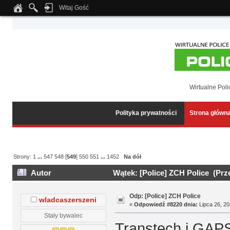
Witaj Gość
Notice
: Undefined index: tapatalk_body_hook in
/home/klient.dhosting.pl/wipmed
Wirtualne Poli
Polityka prywatności
Strona główn
Strony:
1
...
547
548
[
549
]
550
551
...
1452
Na dół
Autor
Wątek: [Police] ZCH Police (Prz
Odp: [Police] ZCH Police
wladcaszerszeni
«
Odpowiedź #8220 dnia:
Lipca 26, 20
Stały bywalec
Transtech i GAPS