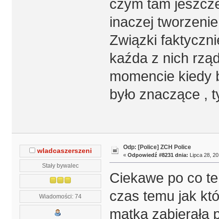
czym tam jeszcze
inaczej tworzenie
Związki faktyczni
kaźda z nich rzą
momencie kiedy 
było znaczące , ty
Odp: [Police] ZCH Police
wladcaszerszeni
«
Odpowiedź #8231 dnia:
Lipca 28, 20
Stały bywalec
Ciekawe po co te 
czas temu jak któ
Wiadomości: 74
matka zabierała 