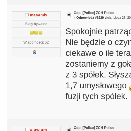
Odp: [Police] ZCH Police
masamix
«
Odpowiedź #8229 dnia:
Lipca 28, 20
Stały bywalec
Spokojnie patrząc
Nie będzie o czy
Wiadomości: 62
ciekawe o ile ter
zostaniemy z goł
z 3 spółek. Słysz
1,7 umysłowego
fuzji tych spółek.
Odp: [Police] ZCH Police
aluwium