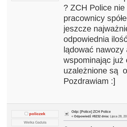
? ZCH Police ni
pracownicy spółek
jeszcze najważni
odpowiednia iloś
lądować nawozy a
wspominając już
uzależnione są 
Pozdrawiam :]
Odp: [Police] ZCH Police
policzek
«
Odpowiedź #8232 dnia:
Lipca 28, 20
Wielka Gaduła