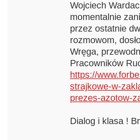
Wojciech Wardac
momentalnie zani
przez ostatnie d
rozmowom, dosłow
Wręga, przewod
Pracowników Ruc
https://www.forb
strajkowe-w-zak
prezes-azotow-z
Dialog i klasa ! 