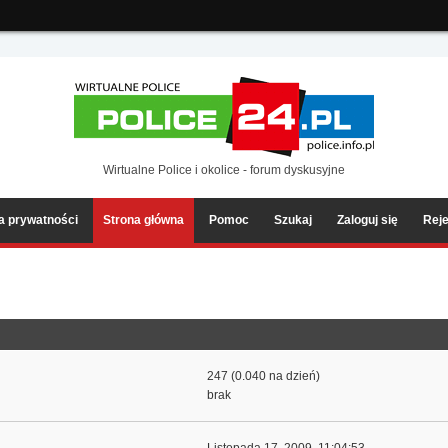
ia2/forum/Sources/Load.php(2501) : eval()'d code
on line
199
Wirtualne Police i okolice - forum dyskusyjne
ka prywatności
Strona główna
Pomoc
Szukaj
Zaloguj się
Reje
247 (0.040 na dzień)
brak