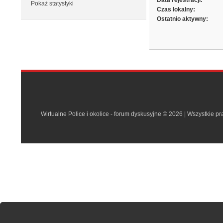
Data rejestracji:
Pokaż statystyki
Czas lokalny:
Ostatnio aktywny:
Wirtualne Police i okolice - forum dyskusyjne © 2026 | Wszystkie p