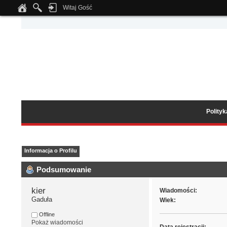
Witaj Gość
Notice
: Undefined index: tapatalk_body_hook in
/home/klient.dhosting.pl/wipmed
Polity
Informacja o Profilu
Podsumowanie
kier 
Wiadomości:
Gaduła
Wiek:
Offline
Pokaż wiadomości