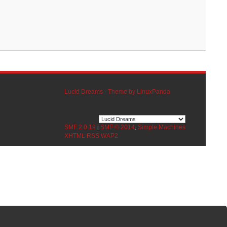
Lucid Dreams - Theme by LinuxPanda
SMF 2.0.19
SMF © 2014
Simple Machines
|
,
XHTML
RSS
WAP2