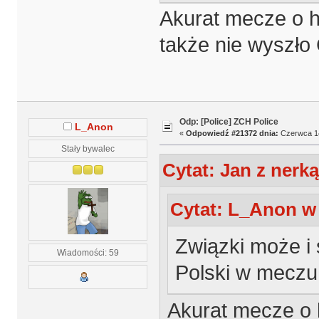
Akurat mecze o 
także nie wyszło 
Odp: [Police] ZCH Police
L_Anon
«
Odpowiedź #21372 dnia:
Czerwca 14
Stały bywalec
Cytat: Jan z nerk
Cytat: L_Anon w 
Związki może i 
Wiadomości: 59
Polski w meczu
Akurat mecze o 