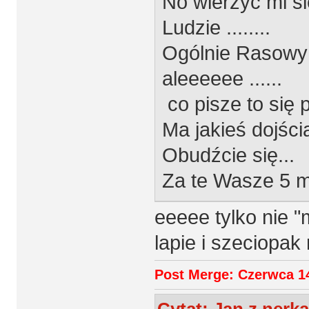
No wierzyć mi się
Ludzie ........
Ogólnie Rasowy 
aleeeeee ......
co pisze to się 
Ma jakieś dojści
Obudźcie się...
Za te Wasze 5 m
eeeee tylko nie 
lapie i szeciopak
Post Merge: Czerwca 14