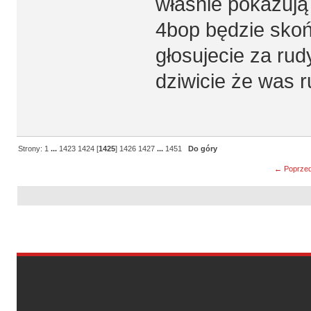
właśnie pokazują 
4bop będzie skoń
głosujecie za rud
dziwicie że was r
Strony:
1
...
1423
1424
[
1425
]
1426
1427
...
1451
Do góry
← Poprzed