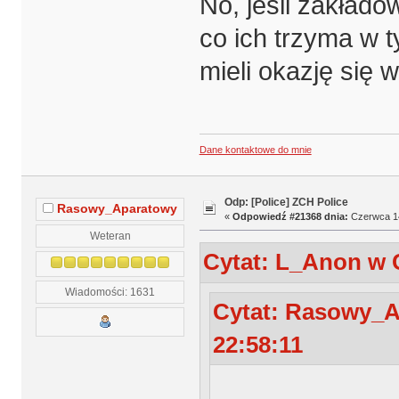
No, jeśli zakładow
co ich trzyma w t
mieli okazję się 
Dane kontaktowe do mnie
Odp: [Police] ZCH Police
Rasowy_Aparatowy
«
Odpowiedź #21368 dnia:
Czerwca 14
Weteran
Cytat: L_Anon w C
Wiadomości: 1631
Cytat: Rasowy_A
22:58:11