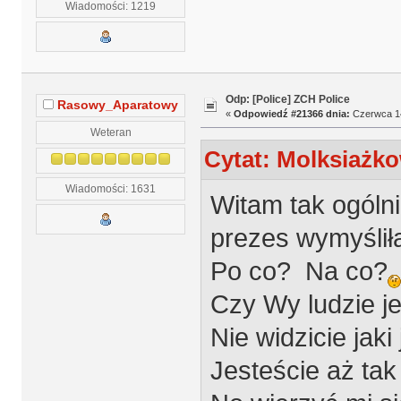
Wiadomości: 1219
Odp: [Police] ZCH Police
Rasowy_Aparatowy
«
Odpowiedź #21366 dnia:
Czerwca 14
Weteran
Cytat: Molksiażko
Wiadomości: 1631
Witam tak ogóln
prezes wymyśliła
Po co? Na co?
Czy Wy ludzie je
Nie widzicie jaki
Jesteście aż tak