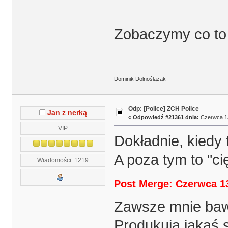
Zobaczymy co to 
Dominik Dolnoślązak
Odp: [Police] ZCH Police
Jan z nerką
«
Odpowiedź #21361 dnia:
Czerwca 13
VIP
Dokładnie, kiedy 
A poza tym to "c
Wiadomości: 1219
Post Merge: Czerwca 13
Zawsze mnie baw
Produkują jakąś s