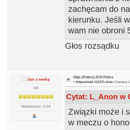
zachęcam do nac
kierunku. Jeśli w
wam nie obroni
Głos rozsądku
Odp: [Police] ZCH Police
Jan z nerką
«
Odpowiedź #21371 dnia:
Czerwca 14
VIP
Cytat: L_Anon w C
Wiadomości: 1219
Związki może i s
w meczu o hono