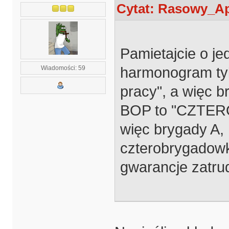
Cytat: Rasowy_Ap
Pamietajcie o je
harmonogram tyl
Wiadomości: 59
pracy", a więc b
BOP to "CZTERO
więc brygady A, B
czterobrygadowka
gwarancje zatru