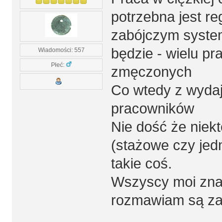
potrzebna jest r
zabójczym system
będzie - wielu p
Wiadomości: 557
Płeć:
zmęczonych
Co wtedy z wydaj
pracowników
Nie dość że niek
(stażowe czy jed
takie coś.
Wszyscy moi znaj
rozmawiam są za