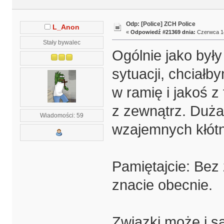
Odp: [Police] ZCH Police
L_Anon
«
Odpowiedź #21369 dnia:
Czerwca 14
Stały bywalec
Ogólnie jako był
sytuacji, chciałb
w ramię i jakoś z 
z zewnątrz. Duża 
Wiadomości: 59
wzajemnych kłótni
Pamiętajcie: Bez 
znacie obecnie.
Związki może i s