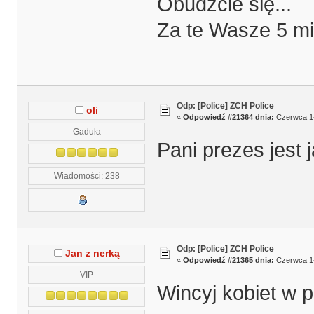
Obudźcie się...
Za te Wasze 5 mi
Odp: [Police] ZCH Police
oli
«
Odpowiedź #21364 dnia:
Czerwca 14
Gaduła
Pani prezes jest 
Wiadomości: 238
Odp: [Police] ZCH Police
Jan z nerką
«
Odpowiedź #21365 dnia:
Czerwca 14
VIP
Wincyj kobiet w p