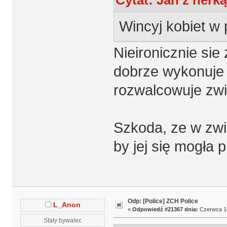
Cytat: Jan z nerk
Wincyj kobiet w 
Nieironicznie si
dobrze wykonuje 
rozwalcowuje zwi
Szkoda, ze w zwi
by jej się mogła 
Odp: [Police] ZCH Police
L_Anon
«
Odpowiedź #21367 dnia:
Czerwca 14
Stały bywalec