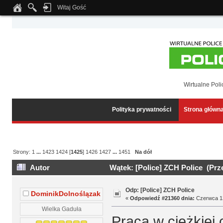
Witaj Gość
Notice
: Undefined index: tapatalk_body_hook in
/home/klient.dhosting.pl/wipmed
Wirtualne Poli
Polityka prywatności
Strona główn
Strony:
1
...
1423
1424
[
1425
]
1426
1427
...
1451
Na dół
Autor
Wątek: [Police] ZCH Police (Prz
Odp: [Police] ZCH Police
DominikDolnoślązak
«
Odpowiedź #21360 dnia:
Czerwca 13
Wielka Gaduła
Praca w ciężkiej 