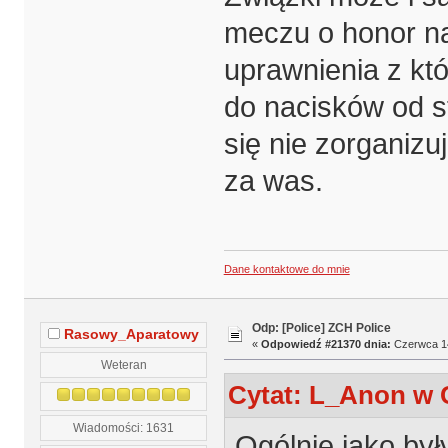
meczu o honor n
uprawnienia z kt
do nacisków od st
się nie zorganizu
za was.
Dane kontaktowe do mnie
Odp: [Police] ZCH Police
Rasowy_Aparatowy
«
Odpowiedź #21370 dnia:
Czerwca 14
Weteran
Cytat: L_Anon w C
Wiadomości: 1631
Ogólnie jako by