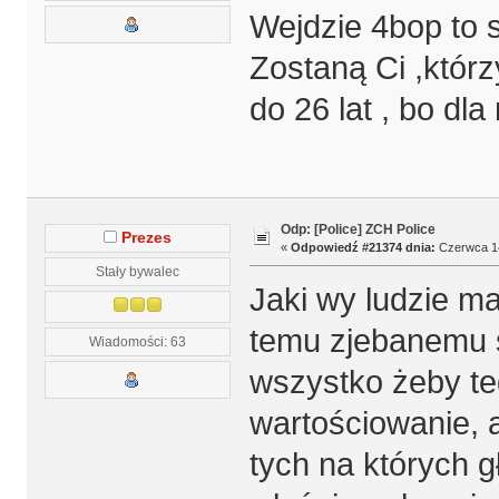
Wejdzie 4bop to 
Zostaną Ci ,którz
do 26 lat , bo dl
Odp: [Police] ZCH Police
Prezes
«
Odpowiedź #21374 dnia:
Czerwca 14
Stały bywalec
Jaki wy ludzie m
temu zjebanemu s
Wiadomości: 63
wszystko żeby teg
wartościowanie, a
tych na których g