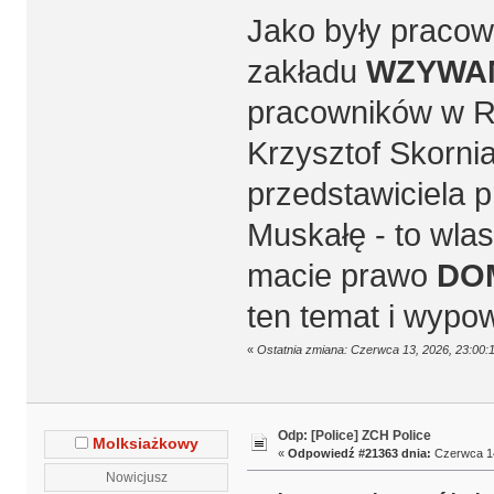
Jako były pracow
zakładu
WZYW
pracowników w Ra
Krzysztof Skorni
przedstawiciela 
Muskałę - to wlasn
macie prawo
DO
ten temat i wypow
«
Ostatnia zmiana: Czerwca 13, 2026, 23:00
Odp: [Police] ZCH Police
Molksiażkowy
«
Odpowiedź #21363 dnia:
Czerwca 14
Nowicjusz