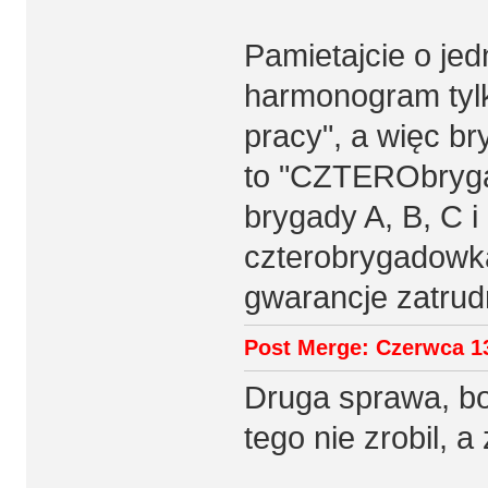
Pamietajcie o jed
harmonogram tylk
pracy", a więc br
to "CZTERObryga
brygady A, B, C i 
czterobrygadowka,
gwarancje zatrud
Post Merge: Czerwca 13
Druga sprawa, bo 
tego nie zrobil, 