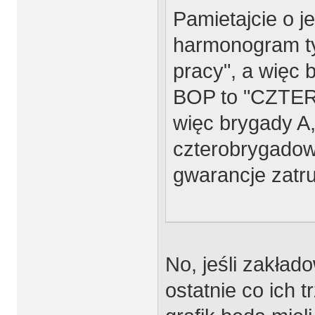
Pamietajcie o j
harmonogram ty
pracy", a więc 
BOP to "CZTERO
więc brygady A, 
czterobrygadowk
gwarancje zatr
No, jeśli zakłado
ostatnie co ich 