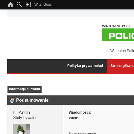
Witaj Gość
Notice
: Undefined index: tapatalk_body_hook in
/home/klient.dhosting.pl/wipmed
Wirtualne Poli
Polityka prywatności
Strona główn
Informacja o Profilu
Podsumowanie
L_Anon 
Wiadomości:
Stały bywalec
Wiek: