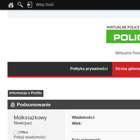
Witaj Gość
Notice
: Undefined index: tapatalk_body_hook in
/home/klient.dhosting.pl/wipmed
Wirtualne Poli
Polityka prywatności
Strona główn
Informacja o Profilu
Podsumowanie
Molksiażkowy 
Wiadomości:
Nowicjusz
Wiek:
Offline
Pokaż wiadomości