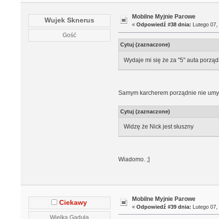
Mobilne Myjnie Parowe
Wujek Sknerus
«
Odpowiedź #38 dnia:
Lutego 07, 
Gość
Cytuj (zaznaczone)
Wydaje mi się że za "5" auta porządn
Samym karcherem porządnie nie umyjesz
Cytuj (zaznaczone)
Widzę że Nick jest słuszny
Wiadomo. ;]
Mobilne Myjnie Parowe
Ciekawy
«
Odpowiedź #39 dnia:
Lutego 07, 
Wielka Gaduła