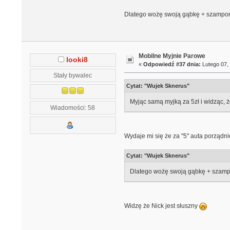
Dlatego wożę swoją gąbkę + szampon i
Mobilne Myjnie Parowe
looki8
«
Odpowiedź #37 dnia:
Lutego 07, 
Stały bywalec
Cytat: "Wujek Sknerus"
Myjąc samą myjką za 5zł i widząc, ż
Wiadomości: 58
Wydaje mi się że za "5" auta porządnie
Cytat: "Wujek Sknerus"
Dlatego wożę swoją gąbkę + szampon
Widzę że Nick jest słuszny