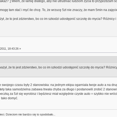
akaz? ;] Wiem, że łamię dlatego, aby nie utrudniać ludziom życia to przyjeżdżam so
o mogę tam stać i myć ile chcę. To, że wrzucę 5zł nie znaczy, że mam 5min na zaj
 że to jest zdzierstwo, bo co im szkodzi udostępnić szczotę do mycia? Różnicy i 
2011, 18:43:26 »
ł, że to jest zdzierstwo, bo co im szkodzi udostępnić szczotę do mycia? Różnicy 
ie swojego czasu były 2 stanowiska: na jednym ekipa ogarniała twoje auto a na dr
tety taka samodzielna zabawa trwała chyba za długo i postanowili zrobić 2 stanowisk
beczką za 5zł się wyrobisz i będziesz miał względnie czyste auto = szybko nie wró
o tako domyć.
ci. Dzieciom nie bardzo się to spodobało...