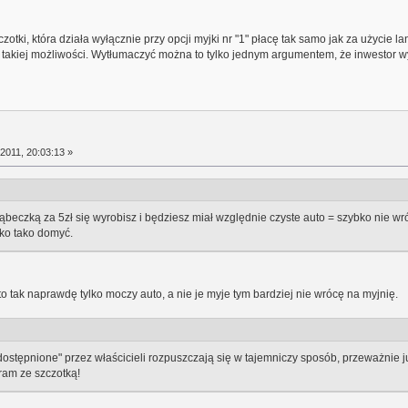
zczotki, która działa wyłącznie przy opcji myjki nr "1" płacę tak samo jak za użyc
 takiej możliwości. Wytłumaczyć można to tylko jednym argumentem, że inwestor w
2011, 20:03:13 »
gąbeczką za 5zł się wyrobisz i będziesz miał względnie czyste auto = szybko nie w
ako tako domyć.
to tak naprawdę tylko moczy auto, a nie je myje tym bardziej nie wrócę na myjnię.
udostępnione" przez właścicieli rozpuszczają się w tajemniczy sposób, przeważnie 
ram ze szczotką!