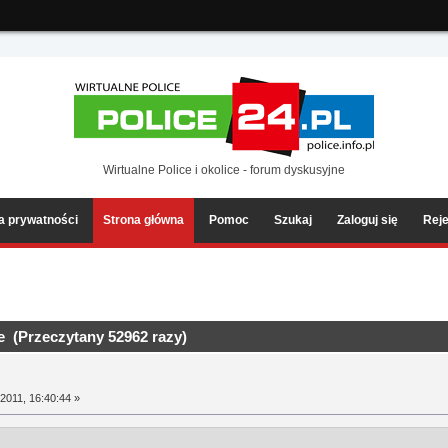
ia2/forum/Sources/Load.php(2501) : eval()'d code
on line
199
Wirtualne Police i okolice - forum dyskusyjne
ka prywatności
Strona główna
Pomoc
Szukaj
Zaloguj się
Reje
 (Przeczytany 52962 razy)
2011, 16:40:44 »