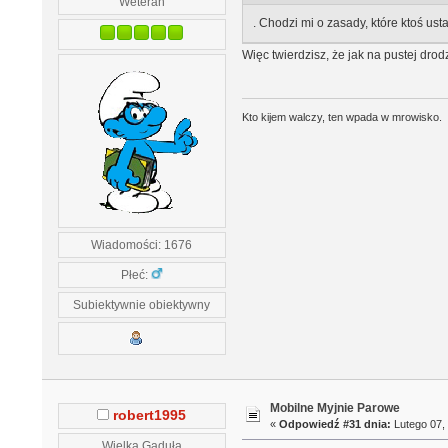
Weteran
. Chodzi mi o zasady, które ktoś ustal
Więc twierdzisz, że jak na pustej dro
Kto kijem walczy, ten wpada w mrowisko.
Wiadomości: 1676
Płeć:
Subiektywnie obiektywny
Mobilne Myjnie Parowe
robert1995
«
Odpowiedź #31 dnia:
Lutego 07, 
Wielka Gaduła