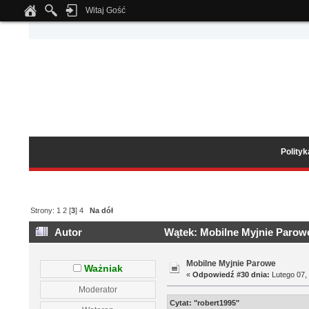
Witaj Gość
Notice
: Undefined index: tapatalk_body_hook in
/home/klient.dhosting.pl/wipmed
Polity
Strony:
1
2
[
3
]
4
Na dół
Autor
Wątek: Mobilne Myjnie Parowe
Mobilne Myjnie Parowe
Ważniak
«
Odpowiedź #30 dnia:
Lutego 07, 
Moderator
Cytat: "robert1995"