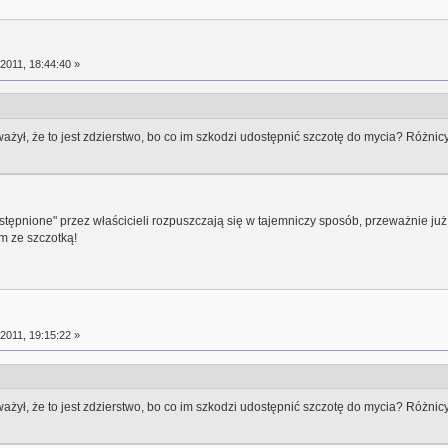
2011, 18:44:40 »
ł, że to jest zdzierstwo, bo co im szkodzi udostępnić szczotę do mycia? Różnicy 
ostępnione" przez właścicieli rozpuszczają się w tajemniczy sposób, przeważnie ju
m ze szczotką!
2011, 19:15:22 »
ł, że to jest zdzierstwo, bo co im szkodzi udostępnić szczotę do mycia? Różnicy 