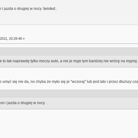
 jazda o drugiej w nocy :twisted:.
2011, 20:28:48 »
e to tak naprawdę tylko moczy auto, a nie je myje tym bardziej nie wrócę na myjnię.
 umyć się nie da, no chyba że myło się je "wczoraj" lub jest lato i przez dłuższy cz
 i jazda o drugiej w nocy .