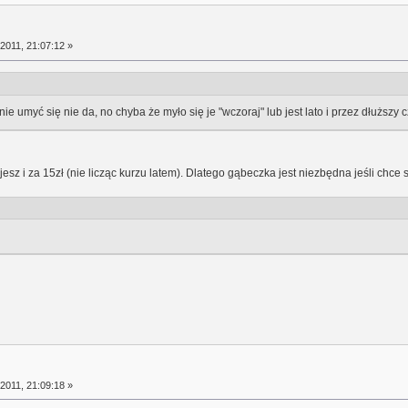
2011, 21:07:12 »
ie umyć się nie da, no chyba że myło się je "wczoraj" lub jest lato i przez dłuższy 
 i za 15zł (nie licząc kurzu latem). Dlatego gąbeczka jest niezbędna jeśli chce si
2011, 21:09:18 »