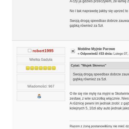
A czy ja gdzieś przeczyłem, że łamię z
No i tak naprawdę jakby się uprzeć t
Swoją drogą speedbax dobrze zauważył,
gąbką również za 5zł.
Mobilne Myjnie Parowe
robert1995
«
Odpowiedź #33 dnia:
Lutego 07, 
Wielka Gaduła
Cytat: "Wujek Sknerus"
Swoją drogą speedbax dobrze zauważy
gąbką również za 5zł.
Wiadomości: 967
O ile się nie mylę na myjni w Skolwin
zestaw, z w/w szczotką włącznie. Nies
A różnicę pewni im jednak zrobi: z gą
kolejnych 5, 10zł aby auto jednak jak
Razem z żoną postanowiliśmy nie mieć dzie