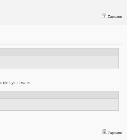
Zapisane
as nie było deszczu.
Zapisane