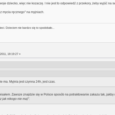
oje dziecko, więc nie kozaczę. I nie jest to odpowiedź z przekory, żeby wyjść na 
az mycia ręcznego" na myjniach.
ci. Dzieciom nie bardzo się to spodobało...
2011, 18:19:27 »
e ma. Myjnia jest czynna 24h, jest czas.
isałem. Zawsze znajdzie się w Polsce sposób na potraktowanie zakazu tak, jakby na
z jak nikogo nie ma)"
.