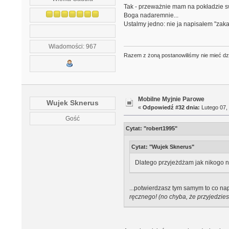
Tak - przeważnie mam na pokładzie sw
Boga nadaremnie...
Ustalmy jedno: nie ja napisałem "zak
Wiadomości: 967
Razem z żoną postanowiliśmy nie mieć dzie
Mobilne Myjnie Parowe
Wujek Sknerus
«
Odpowiedź #32 dnia:
Lutego 07, 
Gość
Cytat: "robert1995"
Cytat: "Wujek Sknerus"
Dlatego przyjeżdżam jak nikogo ni
...potwierdzasz tym samym to co nap
ręcznego! (no chyba, że przyjedzies