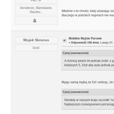
Płeć:
Senatorze, Stanisławie,
Właśnie o to chodzi, tutaj używając s
Staszku...
dlaczego w polickich myjniach nie ma
Mobilne Myjnie Parowe
Wujek Sknerus
«
Odpowiedź #36 dnia:
Lutego 07, 
Gość
Cytuj (zaznaczone)
A różnicę pewni im jednak zrobi: z 
kolejnych 5, 10zł aby auto jednak j
Myjąc samą myjką za 5zł i widząc, że 
Cytuj (zaznaczone)
Niestety w naszym kraju szczotki "
Najlepszym rozwiązaniem jest prog