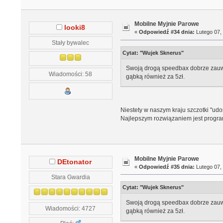
Mobilne Myjnie Parowe
looki8
«
Odpowiedź #34 dnia:
Lutego 07, 
Stały bywalec
Cytat: "Wujek Sknerus"
Swoją drogą speedbax dobrze zauważy
Wiadomości: 58
gąbką również za 5zł.
Niestety w naszym kraju szczotki "ud
Najlepszym rozwiązaniem jest progra
Mobilne Myjnie Parowe
DEtonator
«
Odpowiedź #35 dnia:
Lutego 07, 
Stara Gwardia
Cytat: "Wujek Sknerus"
Swoją drogą speedbax dobrze zauważy
Wiadomości: 4727
gąbką również za 5zł.