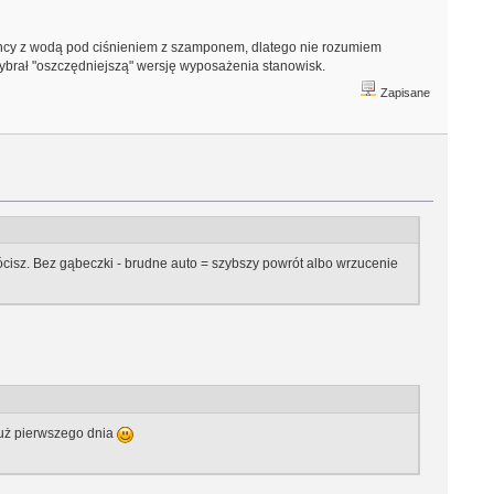
ie lancy z wodą pod ciśnieniem z szamponem, dlatego nie rozumiem
ybrał "oszczędniejszą" wersję wyposażenia stanowisk.
Zapisane
rócisz. Bez gąbeczki - brudne auto = szybszy powrót albo wrzucenie
już pierwszego dnia