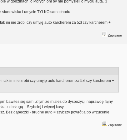
bie w godzinach, o których oni by nie pomyśleli o myciu auta. ;]
ęcie stanowiska i umycie TYLKO samochodu.
tak im nie zrobi czy umyję auto karcherem za 5zł czy karcherem +
Zapisane
i tak im nie zrobi czy umyję auto karcherem za 5zł czy karcherem +
ugim bawiłeś się sam. Z tym że miałeś do dyspozycji naprawdę fajny
a z obsługą... Szybciej i więcej kasy.
cisz. Bez gąbeczki - brudne auto = szybszy powrót albo wrzucenie
Zapisane