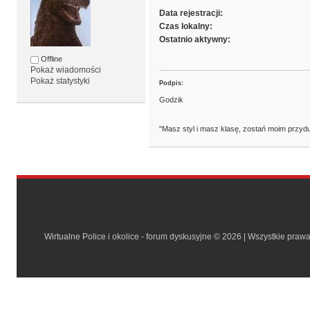
Data rejestracji:
Czas lokalny:
Ostatnio aktywny:
Offline
Pokaż wiadomości
Pokaż statystyki
Podpis:
Godzik
"Masz styl i masz klasę, zostań moim przyd
Wirtualne Police i okolice - forum dyskusyjne © 2026 | Wszystkie praw