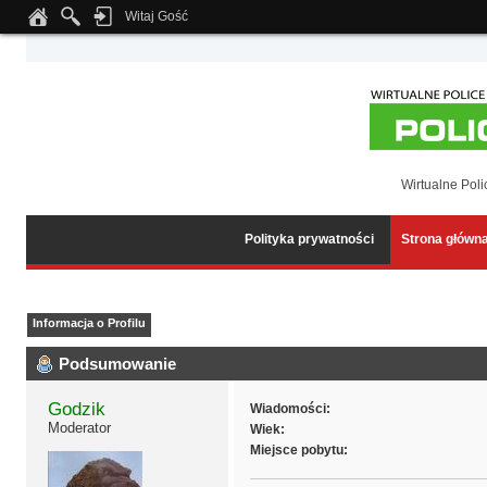
Witaj Gość
Notice
: Undefined index: tapatalk_body_hook in
/home/klient.dhosting.pl/wipmed
Wirtualne Poli
Polityka prywatności
Strona główn
Informacja o Profilu
Podsumowanie
Godzik
Wiadomości:
Moderator
Wiek:
Miejsce pobytu: