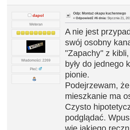
Odp: Montaż okapu kuchennego
dapol
«
Odpowiedź #6 dnia:
Stycznia 21, 20
Weteran
A nie jest przyp
swój osobny kana
"Zapachy" z kibli
Wiadomości: 2269
były do jednego 
Płeć:
pionie.
Podejrzewam, że
mieszkanie ma o
Czysto hipotetycz
podglądać. Wpusz
wie jakiego ręcz