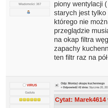
piony wentylacji 
Wiadomości: 367
starych jest tylko
którego nie możn
przeglądzie musi
na okap filtra wę
zapachy kuchenn
ten filtr raz na pó
Odp: Montaż okapu kuchennego
VIRUS
«
Odpowiedź #2 dnia:
Stycznia 20, 20
Gaduła
Cytat: Marek4614 