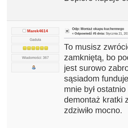
Odp: Montaż okapu kuchennego
Marek4614
«
Odpowiedź #5 dnia:
Stycznia 21, 20
Gaduła
To musisz zwróci
zamkniętą, bo pod
Wiadomości: 367
jest surowo zabron
sąsiadom funduje
mnie był ostatnio
demontaż kratki 
zdziwiło mocno.