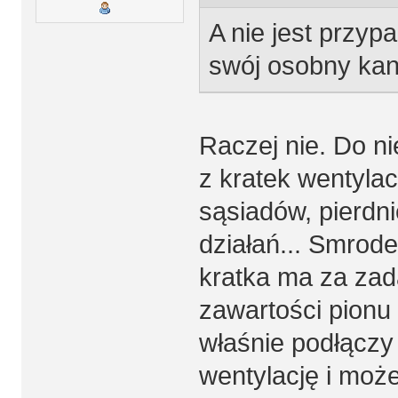
A nie jest przyp
swój osobny kan
Raczej nie. Do n
z kratek wentyla
sąsiadów, pierdni
działań... Smrode
kratka ma za za
zawartości pionu
właśnie podłączy
wentylację i moż