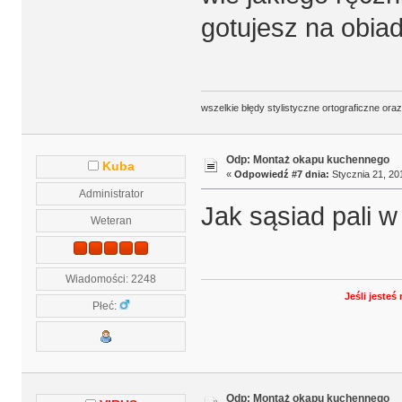
gotujesz na obiad
wszelkie błędy stylistyczne ortograficzne ora
Odp: Montaż okapu kuchennego
Kuba
«
Odpowiedź #7 dnia:
Stycznia 21, 20
Administrator
Jak sąsiad pali w
Weteran
Wiadomości: 2248
Jeśli jeste
Płeć:
Odp: Montaż okapu kuchennego