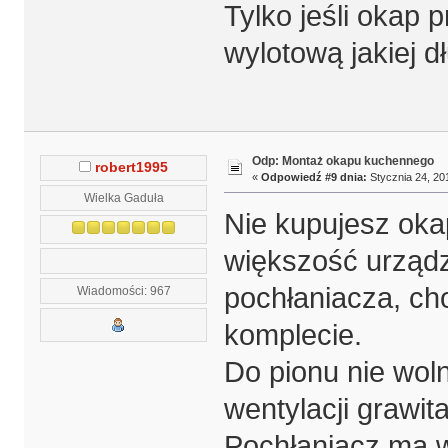
Tylko jeśli okap 
wylotową jakiej d
Odp: Montaż okapu kuchennego
robert1995
«
Odpowiedź #9 dnia:
Stycznia 24, 20
Wielka Gaduła
Nie kupujesz oka
większość urządz
pochłaniacza, cho
Wiadomości: 967
komplecie.
Do pionu nie wol
wentylacji grawit
Pochłaniacz ma w