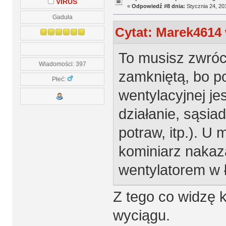
VIRUS
«
Odpowiedź #8 dnia:
Stycznia 24, 20
Gaduła
Cytat: Marek4614 
To musisz zwróc
Wiadomości: 397
zamkniętą, bo po
Płeć:
wentylacyjnej je
działanie, sąsi
potraw, itp.). U 
kominiarz nakaza
wentylatorem w 
Z tego co widzę 
wyciągu.