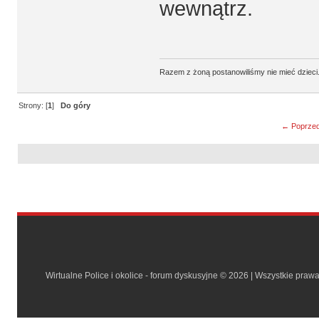
wewnątrz.
Razem z żoną postanowiliśmy nie mieć dzieci. 
Strony: [
1
]
Do góry
← Poprzed
Wirtualne Police i okolice - forum dyskusyjne © 2026 | Wszystkie praw