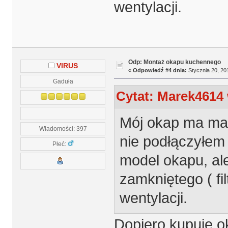
wentylacji.
Odp: Montaż okapu kuchennego
VIRUS
«
Odpowiedź #4 dnia:
Stycznia 20, 20
Gaduła
Cytat: Marek4614 
Mój okap ma mas
Wiadomości: 397
nie podłączyłem 
Płeć:
model okapu, al
zamkniętego ( fi
wentylacji.
Dopiero kupuje o