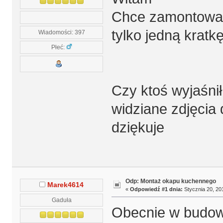
Chce zamontować
tylko jedną kratk
Wiadomości: 397
Płeć:
Czy ktoś wyjaśnił
widziane zdjęcia 
dziękuje
Odp: Montaż okapu kuchennego
Marek4614
«
Odpowiedź #1 dnia:
Stycznia 20, 20
Gaduła
Obecnie w budow