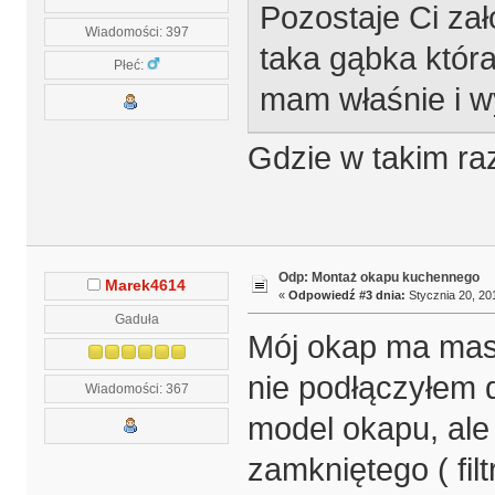
Pozostaje Ci zał
Wiadomości: 397
taka gąbka któr
Płeć:
mam właśnie i wy
Gdzie w takim ra
Odp: Montaż okapu kuchennego
Marek4614
«
Odpowiedź #3 dnia:
Stycznia 20, 20
Gaduła
Mój okap ma mask
nie podłączyłem d
Wiadomości: 367
model okapu, ale
zamkniętego ( fil