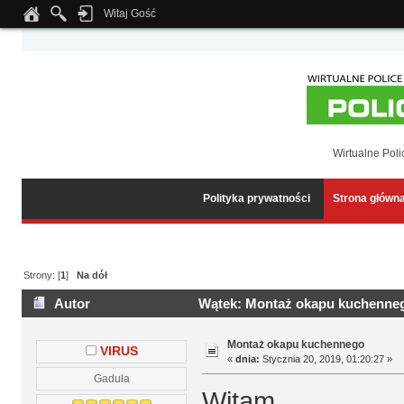
Witaj Gość
Notice
: Undefined index: tapatalk_body_hook in
/home/klient.dhosting.pl/wipmed
Wirtualne Poli
Polityka prywatności
Strona główn
Strony: [
1
]
Na dół
Autor
Wątek: Montaż okapu kuchenneg
Montaż okapu kuchennego
VIRUS
«
dnia:
Stycznia 20, 2019, 01:20:27 »
Gaduła
Witam