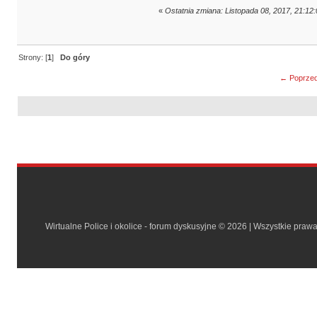
«
Ostatnia zmiana: Listopada 08, 2017, 21:12
Strony: [
1
]
Do góry
← Poprzed
Wirtualne Police i okolice - forum dyskusyjne © 2026 | Wszystkie praw