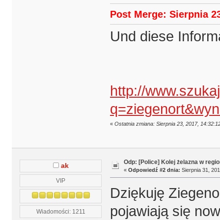
Post Merge: Sierpnia 23
Und diese Inform
http://www.szuka
q=ziegenort&wy
«
Ostatnia zmiana: Sierpnia 23, 2017, 14:32:1
Odp: [Police] Kolej żelazna w regio
ak
«
Odpowiedź #2 dnia:
Sierpnia 31, 201
VIP
Dziękuję Ziegenor
pojawiają się no
Wiadomości: 1211