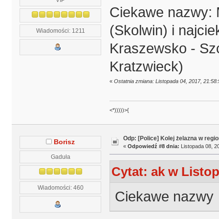
Ciekawe nazwy: M
(Skolwin) i najci
Wiadomości: 1211
Kraszewsko - Szc
Kratzwieck)
«
Ostatnia zmiana: Listopada 04, 2017, 21:58
<*)))))>{
Odp: [Police] Kolej żelazna w regio
Borisz
«
Odpowiedź #8 dnia:
Listopada 08, 20
Gaduła
Cytat: ak w Listop
Wiadomości: 460
Ciekawe nazwy