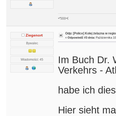
<*)))))>{
Odp: [Police] Kolej żelazna w regio
Ziegenort
«
Odpowiedź #3 dnia:
Października 10
Bywalec
Im Buch Dr.
Wiadomości: 45
Verkehrs - A
habe ich die
Hier sieht m