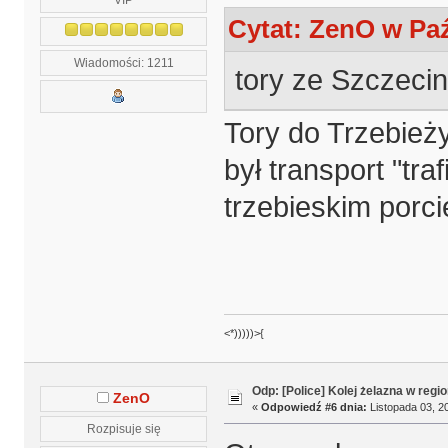
Cytat: ZenO w Paź
Wiadomości: 1211
tory ze Szczeci
Tory do Trzebież
był transport "tr
trzebieskim porci
<*)))))>{
Odp: [Police] Kolej żelazna w regio
ZenO
«
Odpowiedź #6 dnia:
Listopada 03, 20
Rozpisuje się