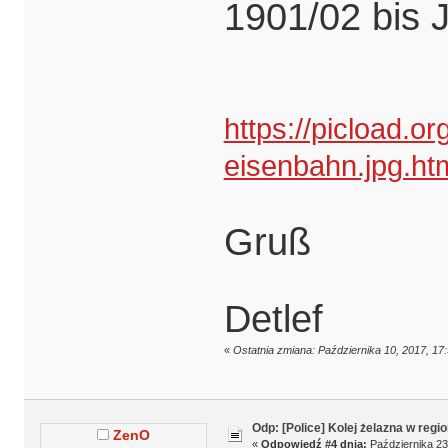
1901/02 bis J
https://picload.o
eisenbahn.jpg.ht
Gruß
Detlef
«
Ostatnia zmiana: Października 10, 2017, 17
Odp: [Police] Kolej żelazna w regio
ZenO
«
Odpowiedź #4 dnia:
Października 23