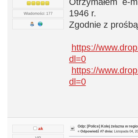
Otrzymałem e-mai
1946 r.
Wiadomości: 177
Zgodnie z prośbą
https://www.dr
dl=0
https://www.dr
dl=0
Odp: [Police] Kolej żelazna w regio
ak
«
Odpowiedź #7 dnia:
Listopada 04, 20
VIP