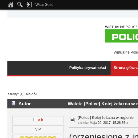
Witaj Gość
Notice
: Undefined index: tapatalk_body_hook in
/home/klient.dhosting.pl/wipmed
Wirtualne Poli
Polityka prywatności
Strona główn
Strony: [
1
]
Na dół
Autor
Wątek: [Police] Kolej żelazna w 
[Police] Kolej żelazna w regionie
ak
«
dnia:
Maja 20, 2017, 15:28:56 »
VIP
(przeniesione z 