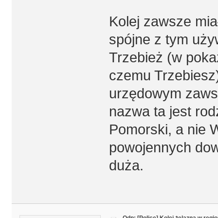
Kolej zawsze mia
spójne z tym uży
Trzebież (w poka
czemu Trzebiesz)
urzędowym zawsz
nazwa ta jest ro
Pomorski, a nie W
powojennych dow
duża.
Odp: [Police] Kolej żelazna w regio