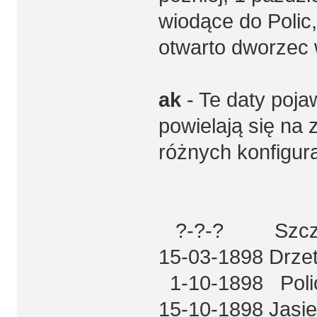
wiodące do Polic
otwarto dworzec 
ak
- Te daty poja
powielają się na 
różnych konfigur
?-?-? Szczec
15-03-1898 Drze
1-10-1898 Pol
15-10-1898 Jas