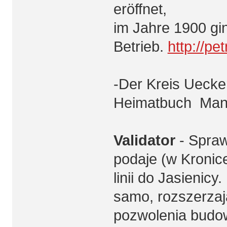
eröffnet,
im Jahre 1900 gin
Betrieb.
http://pe
-Der Kreis Ueck
Heimatbuch Manf
Validator
- Spraw
podaje (w Kronic
linii do Jasienicy
samo, rozszerzaj
pozwolenia budow