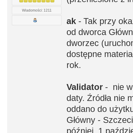
Wiadomości: 1211
ak
- Tak przy oka
od dworca Główne
dworzec (uruchomi
dostępne materiał
rok.
Validator
- nie w
daty. Źródła nie 
oddano do użytku
Główny - Szczeci
później, 1 paździ