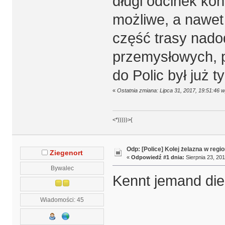
długi odcinek ko
możliwe, a nawe
część trasy nado
przemysłowych, p
do Polic był już t
«
Ostatnia zmiana: Lipca 31, 2017, 19:51:46
<*)))))>{
Odp: [Police] Kolej żelazna w regio
Ziegenort
«
Odpowiedź #1 dnia:
Sierpnia 23, 201
Bywalec
Kennt jemand die
Wiadomości: 45