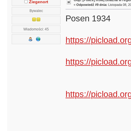
Ziegenort
«
Odpowiedź #9 dnia:
Listopada 08, 20
Bywalec
Posen 1934
Wiadomości: 45
https://picload.o
https://picload.
https://picload.o