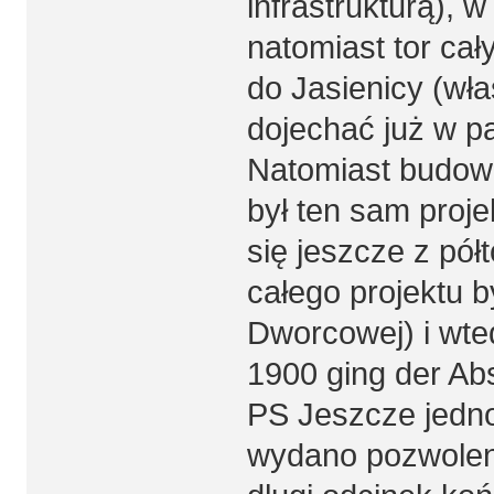
infrastrukturą), 
natomiast tor cał
do Jasienicy (wł
dojechać już w p
Natomiast budowa
był ten sam proje
się jeszcze z pół
całego projektu b
Dworcowej) i wted
1900 ging der Absc
PS Jeszcze jedno
wydano pozwoleni