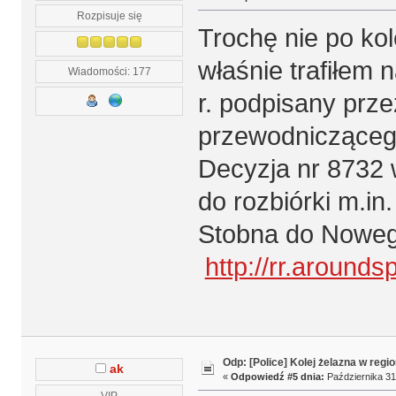
Rozpisuje się
Trochę nie po kol
właśnie trafiłem 
Wiadomości: 177
r. podpisany prze
przewodnicząceg
Decyzja nr 8732 
do rozbiórki m.in
Stobna do Nowe
http://rr.around
Odp: [Police] Kolej żelazna w regio
ak
«
Odpowiedź #5 dnia:
Października 31
VIP