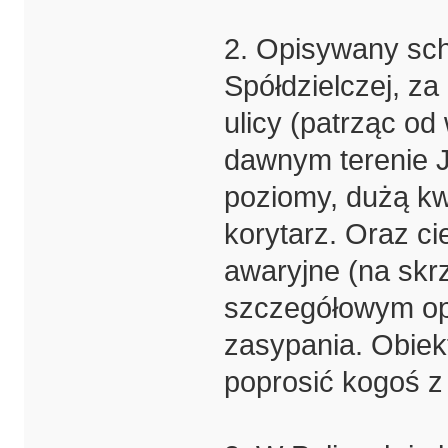
2. Opisywany schr
Spółdzielczej, z
ulicy (patrząc od
dawnym terenie 
poziomy, dużą kw
korytarz. Oraz ci
awaryjne (na skr
szczegółowym op
zasypania. Obie
poprosić kogoś z