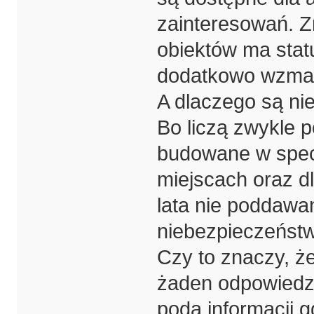
zainteresowań. 
obiektów ma statu
dodatkowo wzmacn
A dlaczego są ni
Bo liczą zwykle p
budowane w specy
miejscach oraz d
lata nie poddaw
niebezpieczeńst
Czy to znaczy, że
żaden odpowiedzia
poda informacji g