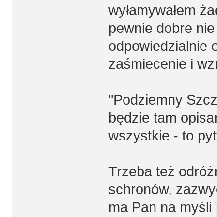
wyłamywałem żad
pewnie dobre nie 
odpowiedzialnie 
zaśmiecenie i wz
"Podziemny Szcze
będzie tam opisa
wszystkie - to py
Trzeba też odróż
schronów, zazwycz
ma Pan na myśli 