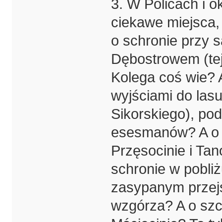
3. W Policach i o
ciekawe miejsca, 
o schronie przy s
Dębostrowem (tej
Kolega coś wie?
wyjściami do lasu
Sikorskiego), po
esesmanów? A o s
Przęsocinie i Tan
schronie w pobliż
zasypanym przej
wzgórza? A o szc