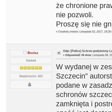
że chronione pra
nie pozwoli.
Proszę się nie g
«
Ostatnia zmiana: Listopada 02, 2017, 19:26:
Odp: [Police] Schron podziemny L
Borisz
«
Odpowiedź #6 dnia:
Listopada 08, 20
Gaduła
W wydanej w zes
Szczecin" autors
Wiadomości: 460
podane w zasadzi
schronów szczeci
zamknięta i postr