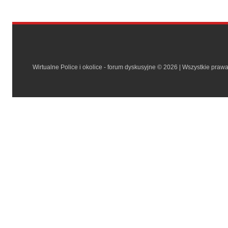
Wirtualne Police i okolice - forum dyskusyjne © 2026 | Wszystkie praw