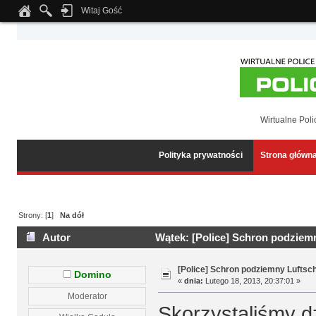
Witaj Gość
Notice
: Undefined index: tapatalk_body_hook in
/home/klient.dhosting.pl/wipmed
Wirtualne Poli
Polityka prywatności
Strona główn
Strony: [
1
]
Na dół
Autor
Wątek: [Police] Schron podziemn
[Police] Schron podziemny Luftsc
Domino
«
dnia:
Lutego 18, 2013, 20:37:01 »
Moderator
Skorzystaliśmy d