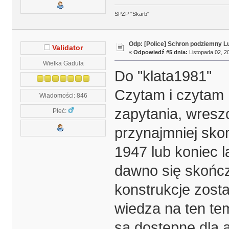
SPZP "Skarb"
Odp: [Police] Schron podziemny L
Validator
«
Odpowiedź #5 dnia:
Listopada 02, 20
Wielka Gaduła
Do "klata1981"
Czytam i czytam 
Wiadomości: 846
zapytania, wresz
Płeć:
przynajmniej sko
1947 lub koniec la
dawno się skończ
konstrukcje zosta
wiedza na ten tem
są dostępne dla 