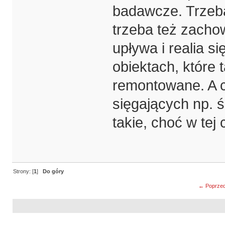
badawcze. Trzeba
trzeba też zacho
upływa i realia s
obiektach, które t
remontowane. A c
sięgających np. 
takie, choć w tej 
Strony: [
1
]
Do góry
← Poprzed