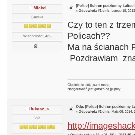
[Police] Schron podziemny Luftsc
Mickd
«
Odpowiedź #1 dnia:
Lutego 18, 2013
Gaduła
Czy to ten z trz
Policach??
Wiadomości: 469
Ma na ścianach 
Pozdrawiam znaw
Głupich nie sieją ,sami rosną
Nadgorliwość jest gorsza od głupoty.
Odp: [Police] Schron podziemny L
lukasz_s
«
Odpowiedź #2 dnia:
Maja 06, 2014, 
VIP
http://imageshac
«
Ostatnia zmiana: Maja 06, 2014, 18:35:45 w