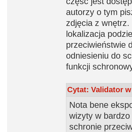
część jest dostęp
autorzy o tym pis
zdjęcia z wnętrz
lokalizacja podzi
przeciwieństwie d
odniesieniu do s
funkcji schronowy
Cytat: Validator w
Nota bene ekspo
wizyty w bardzo
schronie przeci