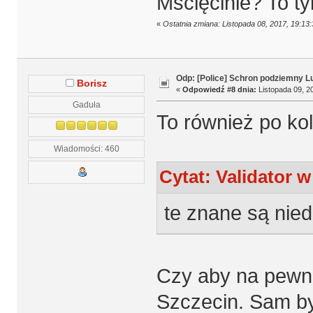
Mścięcinie? To ty
«
Ostatnia zmiana: Listopada 08, 2017, 19:13:
Odp: [Police] Schron podziemny L
Borisz
«
Odpowiedź #8 dnia:
Listopada 09, 20
Gaduła
To również po kol
Wiadomości: 460
Cytat: Validator w
te znane są nie
Czy aby na pewno
Szczecin. Sam by