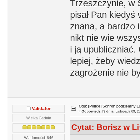
Trzeszczynie, w 
pisał Pan kiedyś
znana, a bardzo 
nikt nie wie wszy
i ją upubliczniać
lepiej, żeby wied
zagrożenie nie b
Odp: [Police] Schron podziemny L
Validator
«
Odpowiedź #9 dnia:
Listopada 09, 20
Wielka Gaduła
Cytat: Borisz w Li
Wiadomości: 846