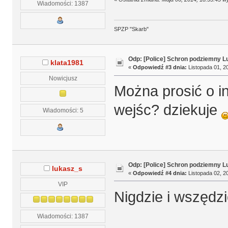
Wiadomości: 1387
SPZP "Skarb"
Odp: [Police] Schron podziemny L
klata1981
«
Odpowiedź #3 dnia:
Listopada 01, 20
Nowicjusz
Można prosić o in
wejśc? dziekuje
Wiadomości: 5
Odp: [Police] Schron podziemny L
lukasz_s
«
Odpowiedź #4 dnia:
Listopada 02, 20
VIP
Nigdzie i wszędzi
Wiadomości: 1387