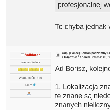
profesjonalnej w
To chyba jednak 
Odp: [Police] Schron podziemny L
Validator
«
Odpowiedź #7 dnia:
Listopada 08, 20
Wielka Gaduła
Ad Borisz, kolejn
Wiadomości: 846
1. Lokalizacja zn
Płeć:
te znane są nied
znanych nieliczn