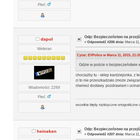
Płeć:
Odp: Bezpieczeństwo na przejś
dapol
«
Odpowiedź #206 dnia:
Marca 11,
Weteran
Cytat: EVPolice w Marca 11, 2015, 21:2
Gdzie w poście o bezpieczeństwie 
chociażby tu - sklep kardziejonka. z t
ci to nie przeszkadzało (może związan
również dostawy. pozdrawiam i ucinam
Wiadomości: 2269
Płeć:
wszelkie błędy stylistyczne ortograficzne 
Odp: Bezpieczeństwo na przejś
heineken
«
Odpowiedź #207 dnia:
Marca 11,