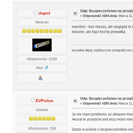
Odp: Bezpieczeństwo na przejś
dapol
«
Odpowiedź #204 dnia:
Marca 11,
Weteran
evpolice - bez obrazy, ale wygląda to
słuszne, ale trąci trochę prywatką
wszelkie błędy stylistyczne ortograficzne 
Wiadomości: 2269
Płeć:
Odp: Bezpieczeństwo na przejś
EVPolice
«
Odpowiedź #205 dnia:
Marca 11,
Gaduła
Ja nie mam problemu ze sklepem Kard
Akurat te przejście jest przy moim mie
Wiadomości: 338
Gdzie w poście o bezpieczeństwie ws