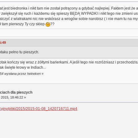
lat jest biedronka i nikt tam nie został potrącony a gdybać najlepiej. Faktem jest że 
 zwiększył się ruch i każdemu się spieszy BĘDĄ WYPADKI i nikt tego nie zmieni us
lczyć z wiatrakami nic nie wskórasz a wrogów sobie narobisz ( i nie mam tu na myśl
ł tam pierwszy Ty czy sklep
??
5:49
taku pełno tu pieszych.
ak kończy się wraz z żółtymi barierkami. A jeśli tego nie rozróżniasz i przechodzis
k święte krowy w Indiach...
:54 wysłana przez heineken
»
ciach dla pieszych
 2015, 18:46:22 »
macyjny/pliki/2015/2015-01-08_1420716711.mp4