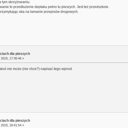
a tym skrzyżowaniu.
owanie to przedłużenie deptaku pełno tu pieszych. Jest też przedszkole.
przymykając oka na łamanie przepisów drogowych.
ciach dla pieszych
 2015, 17:36:46 »
jakoś nie może (nie chce?) napisać tego wprost.
ciach dla pieszych
 2015, 18:41:54 »