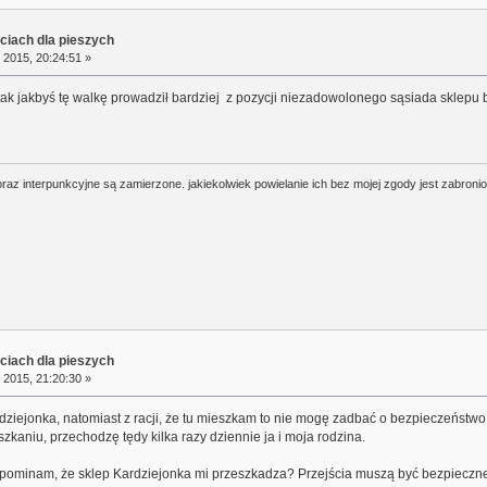
ciach dla pieszych
 2015, 20:24:51 »
 tak jakbyś tę walkę prowadził bardziej z pozycji niezadowolonego sąsiada sklepu 
oraz interpunkcyjne są zamierzone. jakiekolwiek powielanie ich bez mojej zgody jest zabroni
ciach dla pieszych
 2015, 21:20:30 »
ziejonka, natomiast z racji, że tu mieszkam to nie mogę zadbać o bezpieczeństw
szkaniu, przechodzę tędy kilka razy dziennie ja i moja rodzina.
pominam, że sklep Kardziejonka mi przeszkadza? Przejścia muszą być bezpieczne i