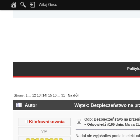
Witaj Gość
Notice
: Undefined index: tapatalk_body_hook in
/home/klient.dhosting.pl/wipmed
Polity
Strony:
1
...
12
13
[
14
]
15
16
...
31
Na dół
Autor
Wątek: Bezpieczeństwo na prz
Odp: Bezpieczeństwo na przejś
Kilofownikownia
«
Odpowiedź #195 dnia:
Marca 11,
VIP
Nadal nie wyjaśniłeś panie intelektuali