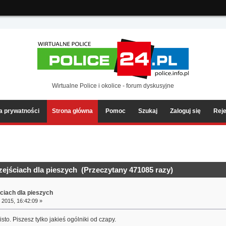
ia2/forum/Sources/Load.php(2501) : eval()'d code
on line
199
Wirtualne Police i okolice - forum dyskusyjne
ka prywatności
Strona główna
Pomoc
Szukaj
Zaloguj się
Reje
ejściach dla pieszych (Przeczytany 471085 razy)
ciach dla pieszych
 2015, 16:42:09 »
sto. Piszesz tylko jakieś ogólniki od czapy.