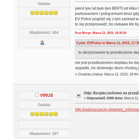
Gaduła
jakoś tyle lat było tam BERTI od kilku 
parkowaniem i potrąceniami teraz gdy
EV Police pogódź się z tym zamiast wa
to się przeprowadź, bo ciekawe kto by
Wiadomości: 464
Post Merge: Marca 11, 2015, 18:44:54
Cytat: EVPolice w Marca 11, 2015, 17:3
to skrzyżowanie to przedłużenie dep
nie jest przedłużeniem deptaku bo dept
wypadki, nic dziwnego skoro chodzą ja
«
Ostatnia zmiana: Marca 11, 2015, 18:44
Odp: Bezpieczeństwo na przejś
VIRUS
«
Odpowiedź #200 dnia:
Marca 11,
Gaduła
http://radioszczecin.pl/serwis_infor
Wiadomości: 397