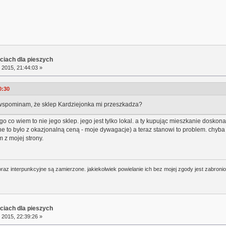
ciach dla pieszych
 2015, 21:44:03 »
0:30
wspominam, że sklep Kardziejonka mi przeszkadza?
ego co wiem to nie jego sklep. jego jest tylko lokal. a ty kupując mieszkanie dosk
e to było z okazjonalną ceną - moje dywagacje) a teraz stanowi to problem. chyba 
 z mojej strony.
oraz interpunkcyjne są zamierzone. jakiekolwiek powielanie ich bez mojej zgody jest zabroni
ciach dla pieszych
 2015, 22:39:26 »