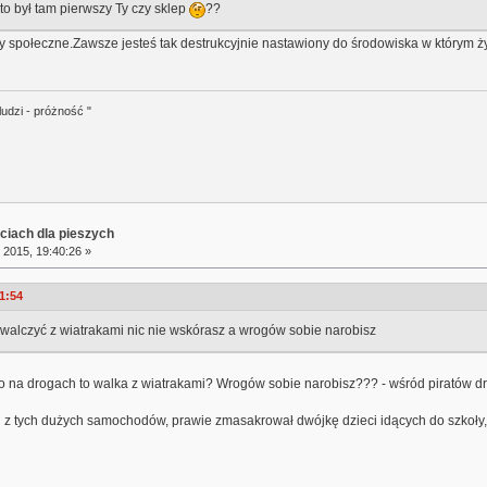
to był tam pierwszy Ty czy sklep
??
 społeczne.Zawsze jesteś tak destrukcyjnie nastawiony do środowiska w którym ż
ludzi - próżność "
ciach dla pieszych
 2015, 19:40:26 »
1:54
 walczyć z wiatrakami nic nie wskórasz a wrogów sobie narobisz
 na drogach to walka z wiatrakami? Wrogów sobie narobisz??? - wśród piratów d
en z tych dużych samochodów, prawie zmasakrował dwójkę dzieci idących do szkoły