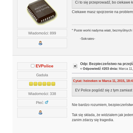
Ci to się przeprowadź, bo ciekawe k
Ciekawe masz spojrzenie na problemy
" Puste worki nadyma wiatr, bezmyślnych 
Wiadomości: 899
-Sokrates-
Odp: Bezpieczeństwo na przejś
EVPolice
«
Odpowiedź #203 dnia:
Marca 11,
Gaduła
Cytat: heineken w Marca 11, 2015, 18:4
EV Police pogódź się z tym zamiast
Wiadomości: 338
Płeć:
Nie bardzo rozumiem, bezpieczeństwo
Tak się składa, że widziałem jak jed
zanim zdarzy się tragedia.