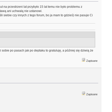
aut na przestrzeni lat przybyło 15 lat temu nie było problemu z
tawą ani uchwałą nie ustanowi.
i siebie czy innych z tego forum, bo ja mam to gdzieś) nie pasuje Ci
z sobie po pasach jak po deptaku to gratuluję, a później się dziwią że
Zapisane
Zapisane