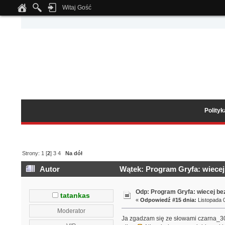
Witaj Gość
Notice
: Undefined index: tapatalk_body_hook in
/home/klient.dhosting.pl/wipmed
Polity
Strony:
1
[
2
]
3
4
Na dół
Autor
Wątek: Program Gryfa: wiecej
Odp: Program Gryfa: wiecej b
tatankas
«
Odpowiedź #15 dnia:
Listopada 0
Moderator
Ja zgadzam się ze słowami czarna_30