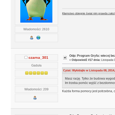
Kłamstwo obiegnie świat nim prawda założ
Wiadomości: 2610
Odp: Program Gryfa: wiecej b
czarna_301
«
Odpowiedź #17 dnia:
Listopada 0
Gaduła
Cytat: Wykidajło w Listopada 08, 2014,
Masz rację. Tylko że budowa wygod
Im trzeba pomóc wyjść z bezdomnośc
Wiadomości: 209
Każda forma pomocy jest potrzebna, od 