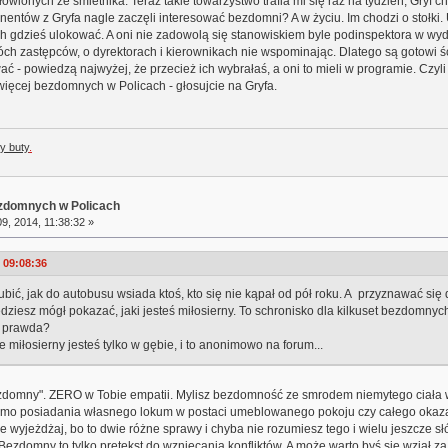
owionych ze śmietnika. Teraz takie towarzystwo trafia mi się raz na tydzień, Gryf ch
inentów z Gryfa nagle zaczęli interesować bezdomni? A w życiu. Im chodzi o stołki
ich gdzieś ulokować. A oni nie zadowolą się stanowiskiem byle podinspektora w w
wóch zastępców, o dyrektorach i kierownikach nie wspominając. Dlatego są gotowi 
ać - powiedzą najwyżej, że przecież ich wybrałaś, a oni to mieli w programie. Czyli 
ięcej bezdomnych w Policach - głosujcie na Gryfa.
y buty
.
ezdomnych w Policach
9, 2014, 11:38:32 »
 09:08:36
lubić, jak do autobusu wsiada ktoś, kto się nie kąpał od pół roku. A przyznawać się 
będziesz mógł pokazać, jaki jesteś miłosierny. To schronisko dla kilkuset bezdom
, prawda?
 miłosierny jesteś tylko w gębie, i to anonimowo na forum...
bezdomny". ZERO w Tobie empatii. Mylisz bezdomność ze smrodem niemytego ciała 
) mimo posiadania własnego lokum w postaci umeblowanego pokoju czy całego ok
nie wyjeżdżaj, bo to dwie różne sprawy i chyba nie rozumiesz tego i wielu jeszcze 
ezdomny to tylko pretekst do wzniecania konfliktów. A może warto byś się wziął