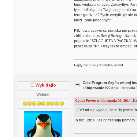
tego większa korzyść. Założyłbyś Parti
tylko definicja na Twoje spojrzenie na
teraz gardzisz? Życie weryfikuje nie 
ludzi Tobie podobnych.
PS.
Towarzystwo schroniska nie przes
zbliża eis okres Świąt Bożego Narodze
projekcie "SZLACHETNA PACZKA". Wie
przez duże
"P"
. Uczy także empatii, 
Nigdy nie nurkuj do mętnej wody!
Odp: Program Gryfa: wiecej b
Wykidajło
«
Odpowiedź #20 dnia:
Listopada 0
Weteran
Cytat: Power w Listopada 09, 2014, 11
Coś mi się wydaje, że to Ty jesteś
To też ludzie i też potrzebują pomocy