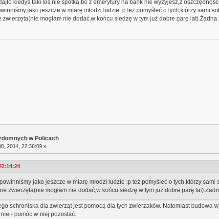
jło kiedyś taki los nie spotka,bo z emerytury na bank nie wyżyjesz,z oszczędnośc
winniśmy jako jeszcze w miarę młodzi ludzie :p też pomyśleć o tych,którzy sami so
wierzęta(nie mogłam nie dodać,w końcu siedzę w tym już dobre parę lat).Żadna żywa
ezdomnych w Policach
8, 2014, 22:36:09 »
22:14:24
powinniśmy jako jeszcze w miarę młodzi ludzie :p też pomyśleć o tych,którzy sami 
 zwierzęta(nie mogłam nie dodać,w końcu siedzę w tym już dobre parę lat).Żadna ży
go schroniska dla zwierząt jest pomocą dla tych zwierzaków. Natomiast budowa w
nie - pomóc w niej pozostać.