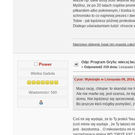
wiezie np. dwie torby dóbr właśnie wył
Myślisz, że po 20 latach rządów prom
piłkarskim albo pokrewnym, i trzeba 
schronisko to co najmniej prezes i d
Tobie - jak będziesz później protestow
Dlatego uświadamiam ludzi: chcecie w
Kłamstwo obiegnie świat nim prawda założ
Odp: Program Gryfa: wiecej b
Power
«
Odpowiedź #19 dnia:
Listopada 0
Wielka Gaduła
Cytat: Wykidajło w Listopada 09, 2014,
Masz rację, chłopie: to skandal nie 
Wiadomości: 560
Ale nie martw się, jest szansa, że 
domu. Nie będziesz się sprzeciwiał
Bo jeszcze ktoś mógłby pomyśleć, że
Coś mi się wydaje, że to Ty jesteś "
(coś minie się wydaje , że Ty także
jest - bezdomna... O miłosierdziu mi 
zarządzająca gminą WS "GRYF XXI". B