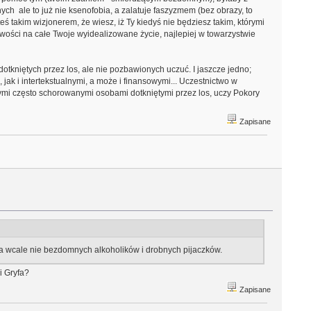
nych ale to już nie ksenofobia, a zalatuje faszyzmem (bez obrazy, to
teś takim wizjonerem, że wiesz, iż Ty kiedyś nie będziesz takim, którymi
iwości na całe Twoje wyidealizowane życie, najlepiej w towarzystwie
kniętych przez los, ale nie pozbawionych uczuć. I jaszcze jedno;
jak i intertekstualnymi, a może i finansowymi... Uczestnictwo w
 często schorowanymi osobami dotkniętymi przez los, uczy Pokory
Zapisane
a wcale nie bezdomnych alkoholików i drobnych pijaczków.
i Gryfa?
Zapisane