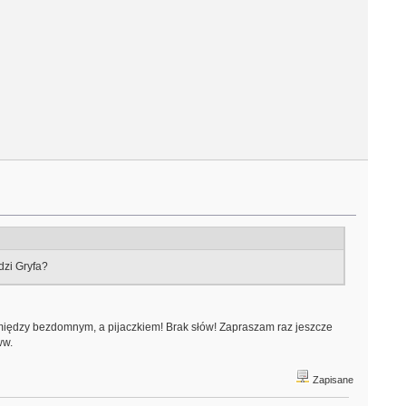
dzi Gryfa?
pomiędzy bezdomnym, a pijaczkiem! Brak słów! Zapraszam raz jeszcze
ww.
Zapisane