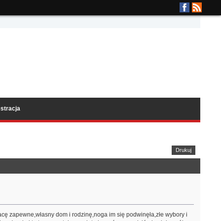
stracja
Drukuj
cę zapewne,własny dom i rodzinę,noga im się podwinęła,złe wybory i