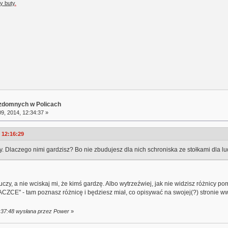
y buty
.
ezdomnych w Policach
9, 2014, 12:34:37 »
 12:16:29
cy. Dlaczego nimi gardzisz? Bo nie zbudujesz dla nich schroniska ze stołkami dla lu
czy, a nie wciskaj mi, że kimś gardzę. Albo wytrzeźwiej, jak nie widzisz różnicy 
CE" - tam poznasz różnicę i będziesz miał, co opisywać na swojej(?) stronie w
2:37:48 wysłana przez Power
»