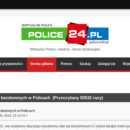
ia2/forum/Sources/Load.php(2501) : eval()'d code
on line
199
Wirtualne Police i okolice - forum dyskusyjne
ka prywatności
Strona główna
Pomoc
Szukaj
Zaloguj się
Reje
 bezdomnych w Policach (Przeczytany 93532 razy)
ezdomnych w Policach
8, 2014, 22:14:24 »
1 -nie wiadomo dlaczego bezdomny stał się bezdomnym.Ci ludzie kiedyś mieli pra