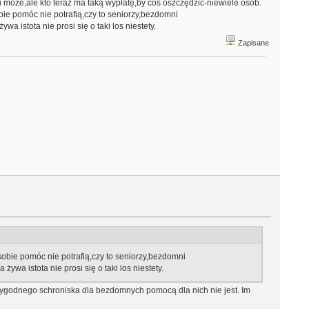
i może,ale kto teraz ma taką wypłatę,by coś oszczędzić-niewiele osób.
bie pomóc nie potrafią,czy to seniorzy,bezdomni
 istota nie prosi się o taki los niestety.
Zapisane
sobie pomóc nie potrafią,czy to seniorzy,bezdomni
wa istota nie prosi się o taki los niestety.
ygodnego schroniska dla bezdomnych pomocą dla nich nie jest. Im