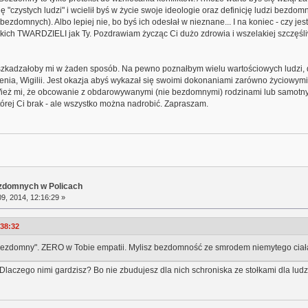
ę "czystych ludzi" i wcielił byś w życie swoje ideologie oraz definicję ludzi bezdom
 bezdomnych). Albo lepiej nie, bo byś ich odesłał w nieznane... I na koniec - czy jes
takich TWARDZIELI jak Ty. Pozdrawiam życząc Ci dużo zdrowia i wszelakiej szczęśl
zkadzałoby mi w żaden sposób. Na pewno poznałbym wielu wartościowych ludzi, dot
nia, Wigilii. Jest okazja abyś wykazał się swoimi dokonaniami zarówno życiowymi, 
ż mi, że obcowanie z obdarowywanymi (nie bezdomnymi) rodzinami lub samotnymi
której Ci brak - ale wszystko można nadrobić. Zapraszam.
ezdomnych w Policach
9, 2014, 12:16:29 »
:38:32
 "bezdomny". ZERO w Tobie empatii. Mylisz bezdomność ze smrodem niemytego ciał
. Dlaczego nimi gardzisz? Bo nie zbudujesz dla nich schroniska ze stołkami dla ludz