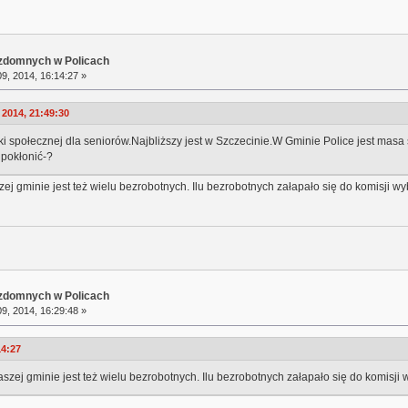
ezdomnych w Policach
9, 2014, 16:14:27 »
 2014, 21:49:30
i społecznej dla seniorów.Najbliższy jest w Szczecinie.W Gminie Police jest ma
 pokłonić-?
ej gminie jest też wielu bezrobotnych. Ilu bezrobotnych załapało się do komisji w
ezdomnych w Policach
9, 2014, 16:29:48 »
14:27
szej gminie jest też wielu bezrobotnych. Ilu bezrobotnych załapało się do komisji