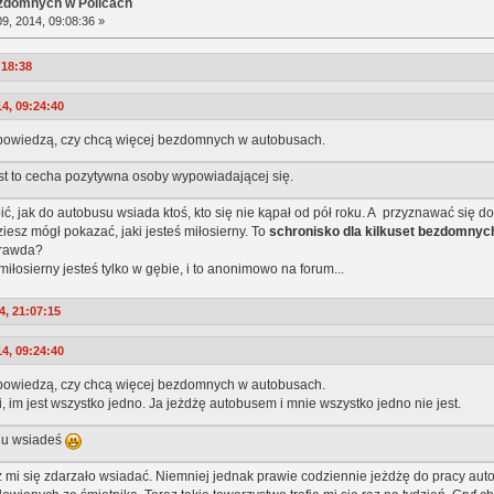
ezdomnych w Policach
9, 2014, 09:08:36 »
:18:38
4, 09:24:40
ypowiedzą, czy chcą więcej bezdomnych w autobusach.
 to cecha pozytywna osoby wypowiadającej się.
bić, jak do autobusu wsiada ktoś, kto się nie kąpał od pół roku. A przyznawać się do
ziesz mógł pokazać, jaki jesteś miłosierny. To
schronisko dla kilkuset bezdomnyc
prawda?
iłosierny jesteś tylko w gębie, i to anonimowo na forum...
4, 21:07:15
4, 09:24:40
ypowiedzą, czy chcą więcej bezdomnych w autobusach.
, im jest wszystko jedno. Ja jeżdżę autobusem i mnie wszystko jedno nie jest.
du wsiadeś
ż mi się zdarzało wsiadać. Niemniej jednak prawie codziennie jeżdżę do pracy aut