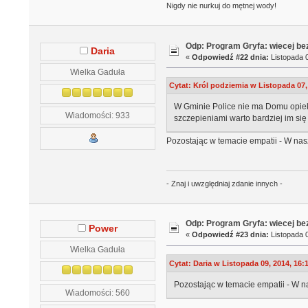
Nigdy nie nurkuj do mętnej wody!
Odp: Program Gryfa: wiecej b
Daria
«
Odpowiedź #22 dnia:
Listopada 0
Wielka Gaduła
Cytat: Król podziemia w Listopada 07,
W Gminie Police nie ma Domu opiek
Wiadomości: 933
szczepieniami warto bardziej im się
Pozostając w temacie empatii - W nasz
- Znaj i uwzględniaj zdanie innych -
Odp: Program Gryfa: wiecej b
Power
«
Odpowiedź #23 dnia:
Listopada 0
Wielka Gaduła
Cytat: Daria w Listopada 09, 2014, 16:
Pozostając w temacie empatii - W na
Wiadomości: 560