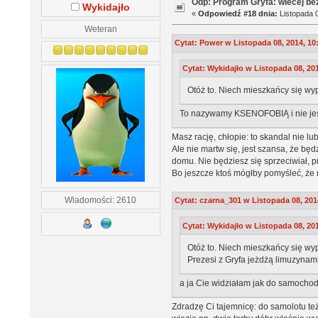
Odp: Program Gryfa: wiecej b
Wykidajło
«
Odpowiedź #18 dnia:
Listopada 0
Weteran
Cytat: Power w Listopada 08, 2014, 10
Cytat: Wykidajło w Listopada 08, 201
Otóż to. Niech mieszkańcy się w
To nazywamy KSENOFOBIĄ i nie jest
Masz rację, chłopie: to skandal nie lu
Ale nie martw się, jest szansa, że będ
domu. Nie będziesz się sprzeciwiał, 
Bo jeszcze ktoś mógłby pomyśleć, że m
Wiadomości: 2610
Cytat: czarna_301 w Listopada 08, 201
Cytat: Wykidajło w Listopada 08, 201
Otóż to. Niech mieszkańcy się w
Prezesi z Gryfa jeżdżą limuzynami
a ja Cie widziałam jak do samocho
Zdradzę Ci tajemnicę: do samolotu te