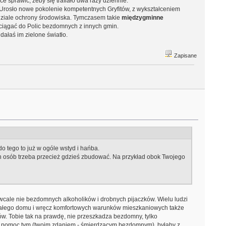
ce sprawić, żeby się trafiało dwa razy dziennie.
. Urosło nowe pokolenie kompetentnych Gryfitów, z wykształceniem
ydziale ochrony środowiska. Tymczasem takie
międzygminne
ściągać do Polic bezdomnych z innych gmin.
dałaś im zielone światło.
Zapisane
do tego to już w ogóle wstyd i hańba.
nych osób trzeba przecież gdzieś zbudować. Na przykład obok Twojego
wcale nie bezdomnych alkoholików i drobnych pijaczków. Wielu ludzi
azałego domu i wręcz komfortowych warunków mieszkaniowych także
słów. Tobie tak na prawdę, nie przeszkadza bezdomny, tylko
 za pomoc tym (twoim zdaniem - śmierdzącym bezdomnym), byłaby z