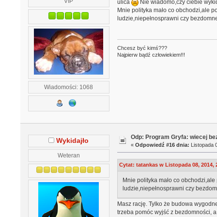
VIP
ulica
Nie wiadomo,czy ciebie wykida
Mnie polityka mało co obchodzi,ale po
ludzie,niepełnosprawni czy bezdomne z
Chcesz być kimś???
Najpierw bądź człowiekiem!!!
Wiadomości: 1068
Odp: Program Gryfa: wiecej b
Wykidajło
«
Odpowiedź #16 dnia:
Listopada 0
Weteran
Cytat: tatankas w Listopada 08, 2014, 
Mnie polityka mało co obchodzi,ale 
ludzie,niepełnosprawni czy bezdomne
Masz rację. Tylko że budowa wygodne
trzeba pomóc wyjść z bezdomności, a 