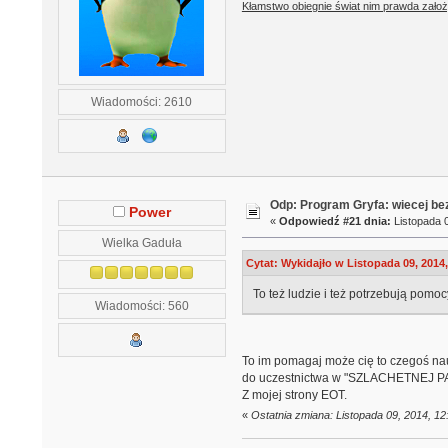
Kłamstwo obiegnie świat nim prawda założ
Wiadomości: 2610
Odp: Program Gryfa: wiecej b
Power
«
Odpowiedź #21 dnia:
Listopada 0
Wielka Gaduła
Cytat: Wykidajło w Listopada 09, 2014,
To też ludzie i też potrzebują pomo
Wiadomości: 560
To im pomagaj może cię to czegoś nau
do uczestnictwa w "SZLACHETNEJ PACZ
Z mojej strony EOT.
«
Ostatnia zmiana: Listopada 09, 2014, 1