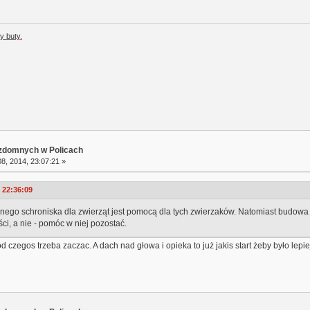
y buty
.
ezdomnych w Policach
8, 2014, 23:07:21 »
 22:36:09
nego schroniska dla zwierząt jest pomocą dla tych zwierzaków. Natomiast budowa
i, a nie - pomóc w niej pozostać.
czegos trzeba zaczac. A dach nad głowa i opieka to już jakis start żeby było lepie