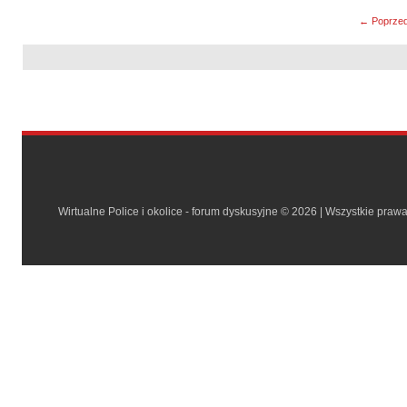
← Poprzed
Wirtualne Police i okolice - forum dyskusyjne © 2026 | Wszystkie praw