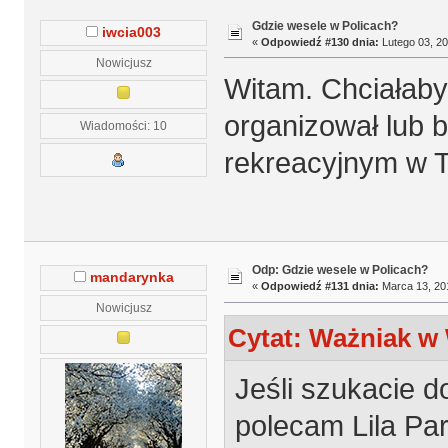
Gdzie wesele w Policach?
iwcia003
«
Odpowiedź #130 dnia:
Lutego 03, 20
Nowicjusz
Witam. Chciałaby
organizował lub b
Wiadomości: 10
rekreacyjnym w T
Odp: Gdzie wesele w Policach?
mandarynka
«
Odpowiedź #131 dnia:
Marca 13, 201
Nowicjusz
Cytat: Ważniak w 
Jeśli szukacie d
polecam Lila Par