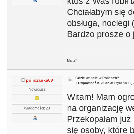
ktoś z Was robił
Chciałabym się do
obsługa, noclegi 
Bardzo prosze o j
Marta*
Gdzie wesele w Policach?
policzanka89
«
Odpowiedź #125 dnia:
Stycznia 11, 
Nowicjusz
Witam! Mam ogro
na organizację w
Wiadomości: 23
Przekopałam już 
się osoby, które 