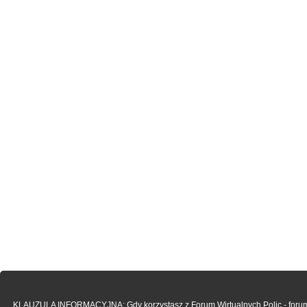
KLAUZULA INFORMACYJNA: Gdy korzystasz z Forum Wirtualnych Polic - forum.po