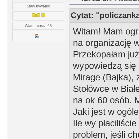
Stały bywalec
Cytat: "policzank
Wiadomości: 68
Witam! Mam ogr
na organizację 
Przekopałam już
wypowiedzą się 
Mirage (Bajka), 
Stołówce w Biał
na ok 60 osób. M
Jaki jest w ogól
Ile wy płaciliści
problem, jeśli c