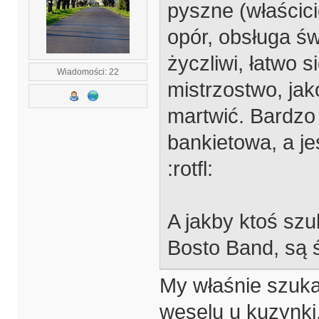
pyszne (właścicie
opór, obsługa świ
życzliwi, łatwo 
Wiadomości: 22
mistrzostwo, jak
martwić. Bardzo 
bankietowa, a 
:rotfl:
A jakby ktoś szu
Bosto Band, są ś
My właśnie szuka
weselu u kuzynki.