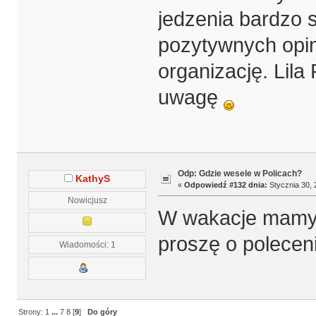
jedzenia bardzo
pozytywnych opini
organizację. Lil
uwagę
Odp: Gdzie wesele w Policach?
KathyS
«
Odpowiedź #132 dnia:
Stycznia 30, 
Nowicjusz
W wakacje mamy 
proszę o poleceni
Wiadomości: 1
Strony:
1
...
7
8
[
9
]
Do góry