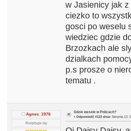
w Jasienicy jak z
ciezko to wszyst
gosci po weselu 
wiedziec gdzie do
Brzozkach ale sl
dzialkach pomocy 
p.s prosze o nier
tematu .
Gdzie wesele w Policach?
Agnes_1976
«
Odpowiedź #122 dnia:
Sierpnia 13, 
Rozpisuje się
Oj Daisy Daisy, a