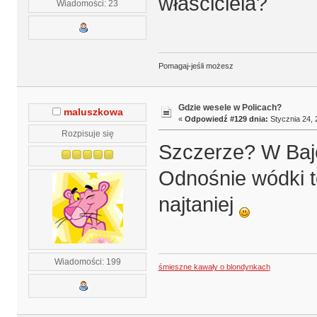
właściciela?
Wiadomości: 23
Pomagaj-jeśli możesz
Gdzie wesele w Policach?
maluszkowa
«
Odpowiedź #129 dnia:
Stycznia 24, 
Rozpisuje się
Szczerze? W Bajce
Odnośnie wódki t
najtaniej
Wiadomości: 199
śmieszne kawały o blondynkach