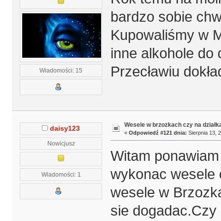
bardzo sobie chwa
Kupowaliśmy w Ma
inne alkohole do
Przecławiu dokła
Wiadomości: 15
Wesele w brzozkach czy na działk
daisy123
«
Odpowiedź #121 dnia:
Sierpnia 13, 
Nowicjusz
Witam ponawiam t
wykonac wesele c
Wiadomości: 1
wesele w Brzozka
sie dogadac.Czy 