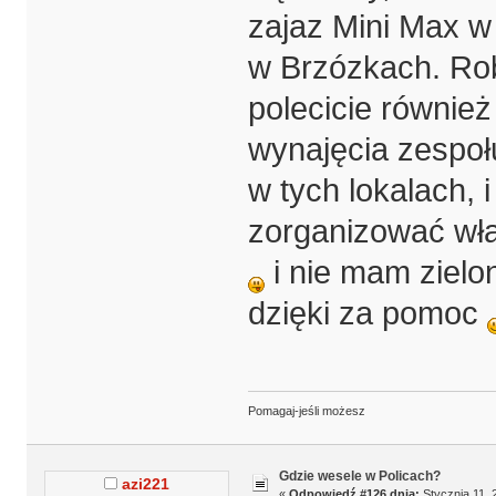
zajaz Mini Max w 
w Brzózkach. Ro
polecicie również
wynajęcia zespołu
w tych lokalach, i
zorganizować wła
i nie mam zielon
dzięki za pomoc
Pomagaj-jeśli możesz
Gdzie wesele w Policach?
azi221
«
Odpowiedź #126 dnia:
Stycznia 11, 