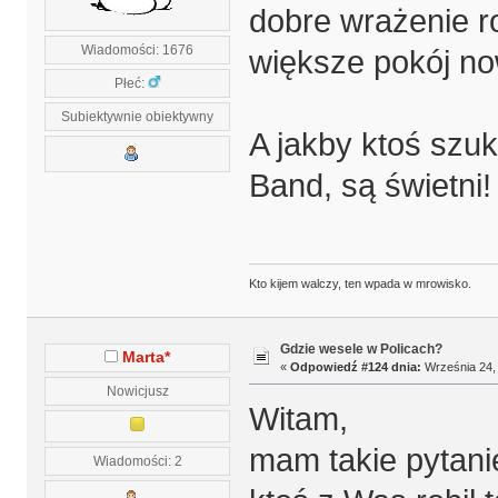
dobre wrażenie ro
Wiadomości: 1676
większe pokój no
Płeć:
Subiektywnie obiektywny
A jakby ktoś szu
Band, są świetni!
Kto kijem walczy, ten wpada w mrowisko.
Gdzie wesele w Policach?
Marta*
«
Odpowiedź #124 dnia:
Września 24, 
Nowicjusz
Witam,
mam takie pytani
Wiadomości: 2