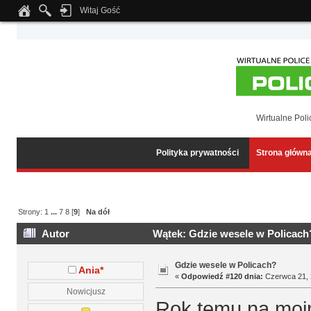
Witaj Gość
Notice
: Undefined index: tapatalk_body_hook in
/home/klient.dhosting.pl/wipmed
Wirtualne Poli
Polityka prywatności
Strona główn
Strony:
1
...
7
8
[
9
]
Na dół
Autor
Wątek: Gdzie wesele w Policach
Gdzie wesele w Policach?
Ania*
«
Odpowiedź #120 dnia:
Czerwca 21, 
Nowicjusz
Rok temu na moim