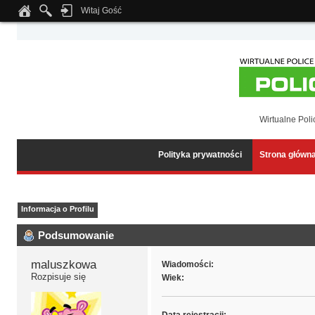
Witaj Gość
Notice
: Undefined index: tapatalk_body_hook in
/home/klient.dhosting.pl/wipmed
Wirtualne Poli
Polityka prywatności
Strona główn
Informacja o Profilu
Podsumowanie
maluszkowa 
Wiadomości:
Rozpisuje się
Wiek: