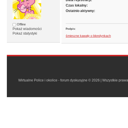
Data rejestracji:
Czas lokalny:
Ostatnio aktywny:
Offline
Pokaż wiadomości
Podpis:
Pokaż statystyki
śmieszne kawały o blondynkach
Wirtualne Police i okolice - forum dyskusyjne © 2026 | Wszystkie praw