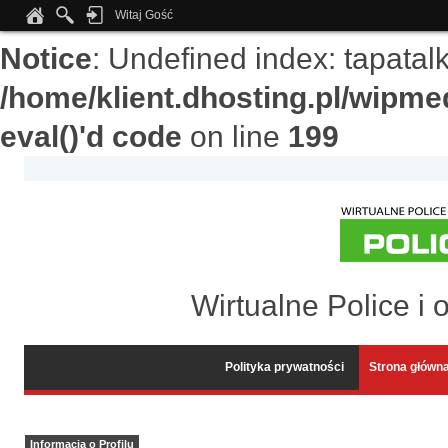
Witaj Gość
Notice
: Undefined index: tapata
/home/klient.dhosting.pl/wipme
eval()'d code
on line
199
Wirtualne Police i 
Polityka prywatności
Strona główn
Informacja o Profilu