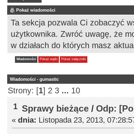
Pokaż wiadomości
Ta sekcja pozwala Ci zobaczyć w
użytkownika. Zwróć uwagę, że mo
w działach do których masz aktua
Wiadomości
Pokaż wątki
Pokaż załączniki
Wiadomości - gumastic
Strony: [
1
]
2
3
...
10
1
Sprawy bieżące
/
Odp: [Po
«
dnia:
Listopada 23, 2013, 07:28:5