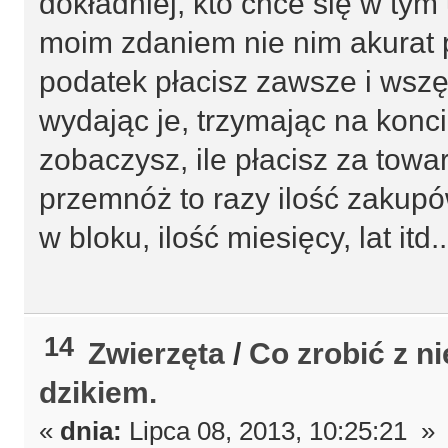
dokładniej, kto chce się w tym
moim zdaniem nie nim akurat p
podatek płacisz zawsze i wszęd
wydając je, trzymając na konci
zobaczysz, ile płacisz za towar
przemnóż to razy ilość zakupów
w bloku, ilość miesięcy, lat itd..
14
Zwierzęta
/
Co zrobić z n
dzikiem.
«
dnia:
Lipca 08, 2013, 10:25:21 »