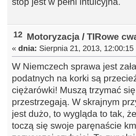
stop jest w pełni intuicyjna.
12
Motoryzacja
/
TIRowe cw
«
dnia:
Sierpnia 21, 2013, 12:00:15
W Niemczech sprawa jest zała
podatnych na korki są przecie
ciężarówki! Muszą trzymać się
przestrzegają. W skrajnym prz
jest dużo, to wygląda to tak, 
toczą się swoje paręnaście km