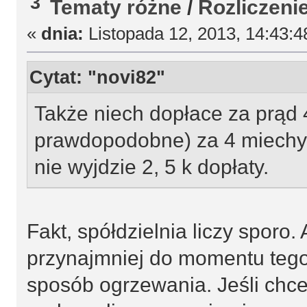
3
Tematy różne
/
Rozliczeni
«
dnia:
Listopada 12, 2013, 14:43:4
Cytat: "novi82"
Także niech dopłace za prąd 4
prawdopodobne) za 4 miechy 
nie wyjdzie 2, 5 k dopłaty.
Fakt, spółdzielnia liczy sporo. 
przynajmniej do momentu tego 
sposób ogrzewania. Jeśli chces