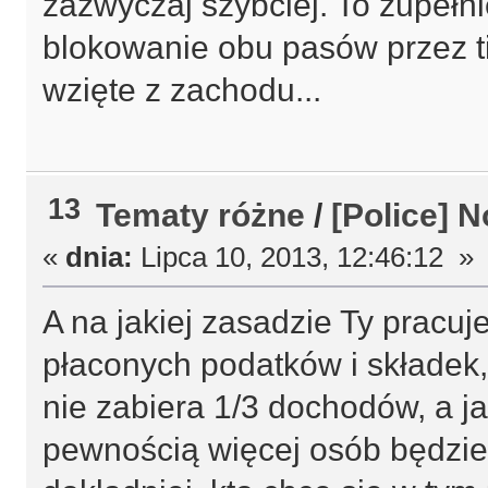
zazwyczaj szybciej. To zupełni
blokowanie obu pasów przez ti
wzięte z zachodu...
13
Tematy różne
/
[Police] 
«
dnia:
Lipca 10, 2013, 12:46:12 »
A na jakiej zasadzie Ty pracuj
płaconych podatków i składek
nie zabiera 1/3 dochodów, a j
pewnością więcej osób będzie