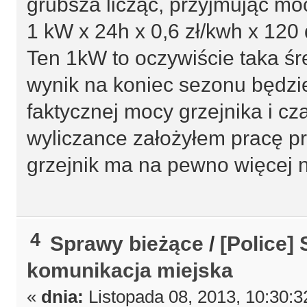
grubsza licząc, przyjmując mo
1 kW x 24h x 0,6 zł/kwh x 120 
Ten 1kW to oczywiście taka śr
wynik na koniec sezonu będzi
faktycznej mocy grzejnika i c
wyliczance założyłem pracę pr
grzejnik ma na pewno więcej 
4
Sprawy bieżące
/
[Police]
komunikacja miejska
«
dnia:
Listopada 08, 2013, 10:30:3