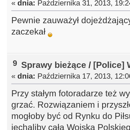
«
dnia:
Października 31, 2013, 19:
Pewnie zauważył dojeżdżający 
zaczekał
9
Sprawy bieżące
/
[Police]
«
dnia:
Października 17, 2013, 12:
Przy stałym fotoradarze też wy
grzać. Rozwiązaniem i przyszło
mogłoby być od Rynku do Piłs
jechaliby całą Wojska Polskie