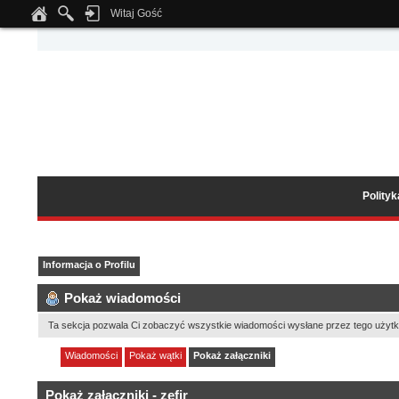
Witaj Gość
Notice
: Undefined index: tapatalk_body_hook in
/home/klient.dhosting.pl/wipmed
Polity
Informacja o Profilu
Pokaż wiadomości
Ta sekcja pozwala Ci zobaczyć wszystkie wiadomości wysłane przez tego użytk
Wiadomości
Pokaż wątki
Pokaż załączniki
Pokaż załączniki - zefir