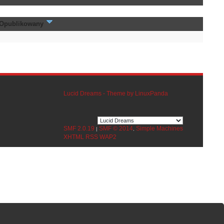
Opublikowany
Lucid Dreams - Theme by LinuxPanda
SMF 2.0.19
SMF © 2014
Simple Machines
|
,
XHTML
RSS
WAP2