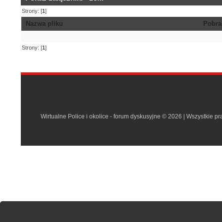
Strony: [
1
]
Nazwa pliku
Pobra
Strony: [
1
]
Wirtualne Police i okolice - forum dyskusyjne © 2026 | Wszystkie p