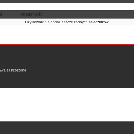
ń
Wiadomość
Użytkownik nie dodał jeszcze żadnych załączników.
rawa zastrzeżone