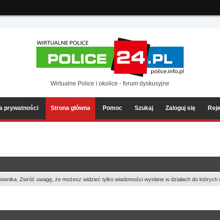
ia2/forum/Sources/Load.php(2501) : eval()'d code
on line
199
Wirtualne Police i okolice - forum dyskusyjne
ka prywatności
Strona główna
Pomoc
Szukaj
Zaloguj się
Reje
ownika. Zwróć uwagę, że możesz widzieć tylko wiadomości wysłane w działach do których 