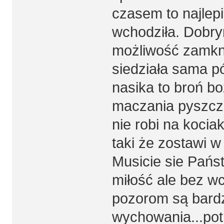
czasem to najlepi
wchodziła. Dobrym
możliwość zamkni
siedziała sama pó
nasika to broń b
maczania pyszczka
nie robi na koci
taki że zostawi w
Musicie sie Pańs
miłość ale bez w
pozorom są bardz
wychowania...pot