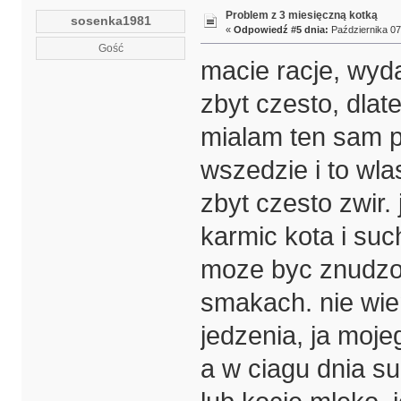
Problem z 3 miesięczną kotką
sosenka1981
«
Odpowiedź #5 dnia:
Października 07,
Gość
macie racje, wyd
zbyt czesto, dlat
mialam ten sam pr
wszedzie i to wla
zbyt czesto zwir. 
karmic kota i su
moze byc znudz
smakach. nie wie
jedzenia, ja moj
a w ciagu dnia su