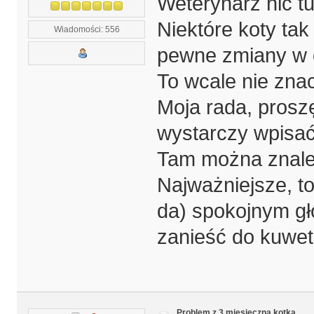
Weterynarz nic tu 
Niektóre koty tak
Wiadomości: 556
pewne zmiany w o
To wcale nie znac
Moja rada, prosz
wystarczy wpisać 
Tam można znale
Najważniejsze, to 
da) spokojnym gł
zanieść do kuwet
Problem z 3 miesięczną kotką