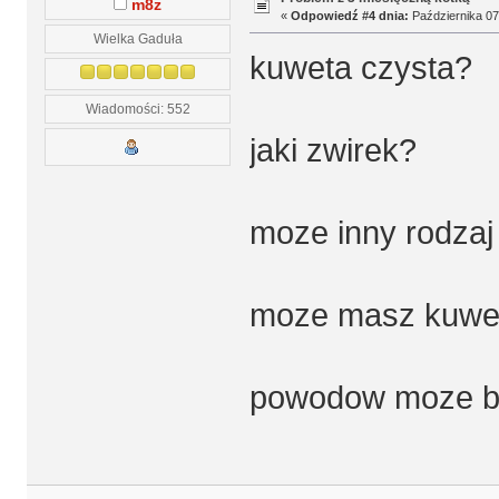
m8z
«
Odpowiedź #4 dnia:
Października 07,
Wielka Gaduła
kuweta czysta?
Wiadomości: 552
jaki zwirek?
moze inny rodzaj
moze masz kuwete 
powodow moze b