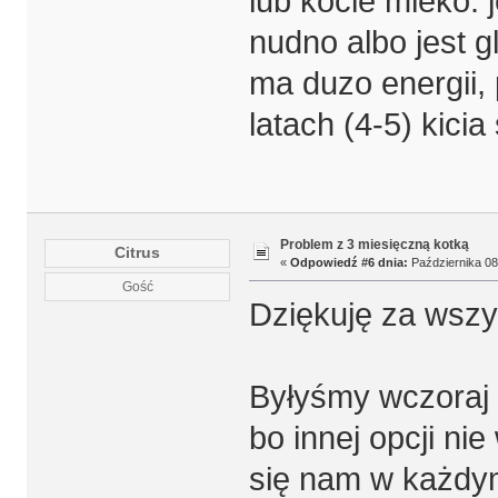
lub kocie mleko. j
nudno albo jest g
ma duzo energii,
latach (4-5) kicia
Problem z 3 miesięczną kotką
Citrus
«
Odpowiedź #6 dnia:
Października 08,
Gość
Dziękuję za wszy
Byłyśmy wczoraj 
bo innej opcji ni
się nam w każdy