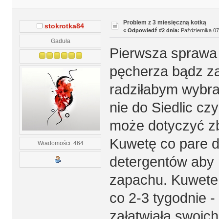
Problem z 3 miesięczną kotką
stokrotka84
«
Odpowiedź #2 dnia:
Października 07,
Gaduła
Pierwsza sprawa t
pęcherza bądz za
radziłabym wybrać
nie do Siedlic cz
może dotyczyć z
Kuwetę co pare d
Wiadomości: 464
detergentów aby 
zapachu. Kuwete
co 2-3 tygodnie -
załatwiała swoic