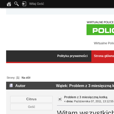
Witaj Gość
Notice
: Undefined index: tapatalk_body_hook in
/home/klient.dhosting.pl/wipmed
Wirtualne Poli
Polityka prywatności
Strona główn
Strony: [
1
]
Na dół
Autor
Wątek: Problem z 3 miesięczną k
Problem z 3 miesięczną kotką
Citrus
«
dnia:
Października 07, 2011, 13:12:55
Gość
Witam wszystkich