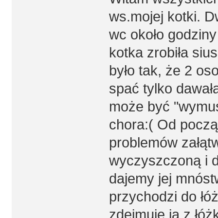
ws.mojej kotki. D
wc około godziny
kotka zrobiła siu
było tak, że 2 oso
spać tylko dawała
może być "wymus
chora:( Od począ
problemów załątw
wyczyszczoną i d
dajemy jej mnóstw
przychodzi do łóż
zdejmuję ją z łóż