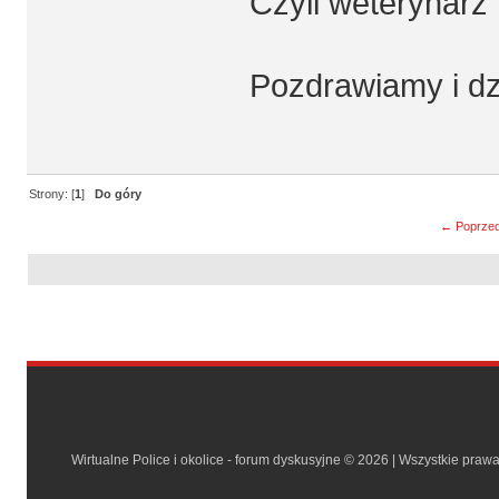
Czyli weterynarz 
Pozdrawiamy i d
Strony: [
1
]
Do góry
← Poprzed
Wirtualne Police i okolice - forum dyskusyjne © 2026 | Wszystkie praw