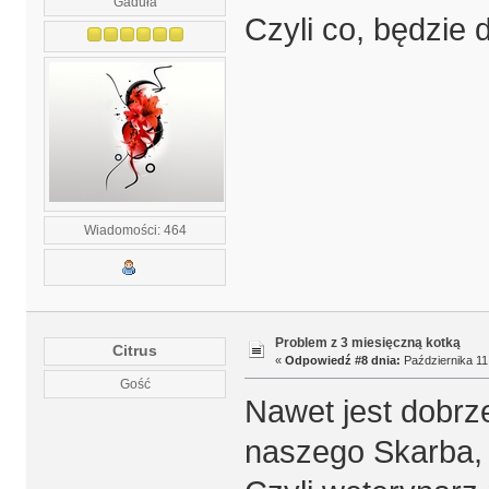
Gaduła
Czyli co, będzie
Wiadomości: 464
Problem z 3 miesięczną kotką
Citrus
«
Odpowiedź #8 dnia:
Października 11,
Gość
Nawet jest dobr
naszego Skarba, 