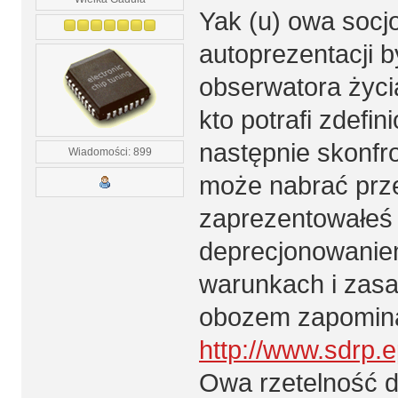
Yak (u) owa socj
autoprezentacji b
obserwatora życi
kto potrafi zdefi
następnie skonfro
Wiadomości: 899
może nabrać prz
zaprezentowałeś 
deprecjonowaniem
warunkach i zasa
obozem zapominaj
http://www.sdrp
Owa rzetelność d