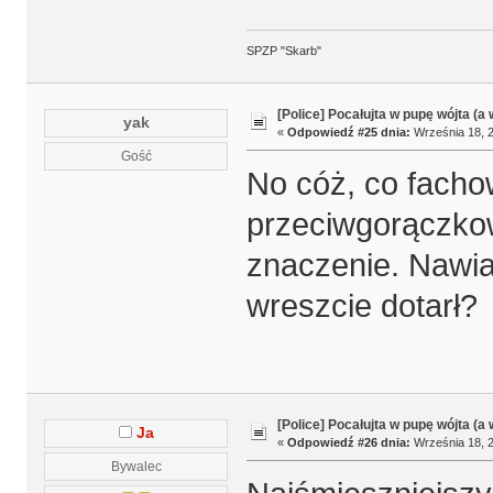
SPZP "Skarb"
[Police] Pocałujta w pupę wójta (a
yak
«
Odpowiedź #25 dnia:
Września 18, 2
Gość
No cóż, co fachow
przeciwgorączkow
znaczenie. Nawias
wreszcie dotarł?
[Police] Pocałujta w pupę wójta (a
Ja
«
Odpowiedź #26 dnia:
Września 18, 2
Bywalec