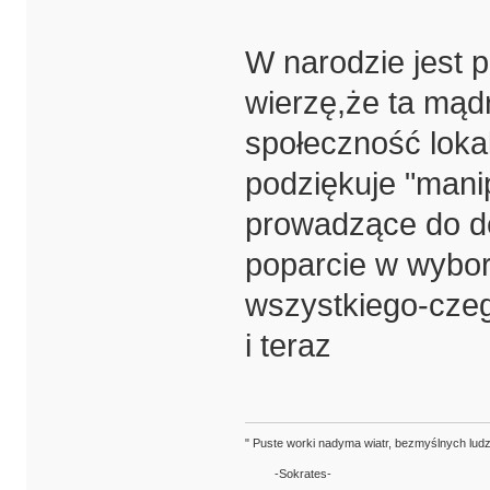
W narodzie jest 
wierzę,że ta mąd
społeczność loka
podziękuje "manip
prowadzące do de
poparcie w wybor
wszystkiego-czeg
i teraz
" Puste worki nadyma wiatr, bezmyślnych ludz
-Sokrates-