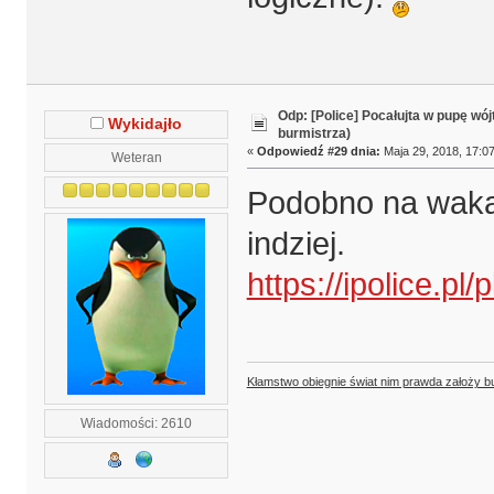
Odp: [Police] Pocałujta w pupę wój
Wykidajło
burmistrza)
«
Odpowiedź #29 dnia:
Maja 29, 2018, 17:07
Weteran
Podobno na wakac
indziej.
https://ipolice.p
Kłamstwo obiegnie świat nim prawda założy b
Wiadomości: 2610