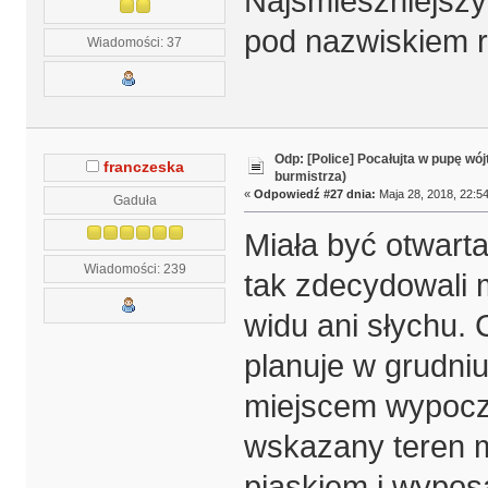
Najśmieszniejszy
pod nazwiskiem r
Wiadomości: 37
Odp: [Police] Pocałujta w pupę wój
franczeska
burmistrza)
«
Odpowiedź #27 dnia:
Maja 28, 2018, 22:54
Gaduła
Miała być otwart
Wiadomości: 239
tak zdecydowali 
widu ani słychu. 
planuje w grudniu
miejscem wypocz
wskazany teren m
piaskiem i wypos