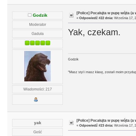
[Police] Pocałujta w pupę wójta (a
Godzik
«
Odpowiedź #22 dnia:
Września 17, 2
Moderator
Yak, czekam.
Gaduła
Godzik
"Masz styl i masz klasę, zostań moim przydu
Wiadomości: 217
[Police] Pocałujta w pupę wójta (a
yak
«
Odpowiedź #23 dnia:
Września 17, 2
Gość