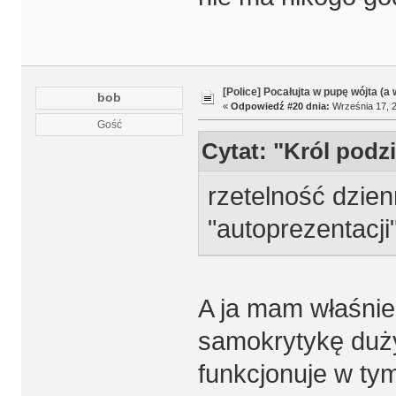
[Police] Pocałujta w pupę wójta (a
bob
«
Odpowiedź #20 dnia:
Września 17, 2
Gość
Cytat: "Król podz
rzetelność dzien
"autoprezentacj
A ja mam właśnie
samokrytykę duży
funkcjonuje w tym