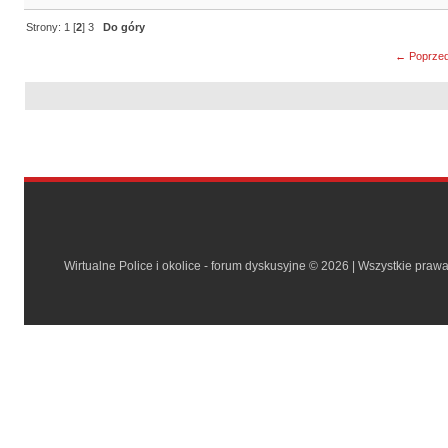
Strony:
1
[
2
]
3
Do góry
← Poprzed
Wirtualne Police i okolice - forum dyskusyjne © 2026 | Wszystkie praw