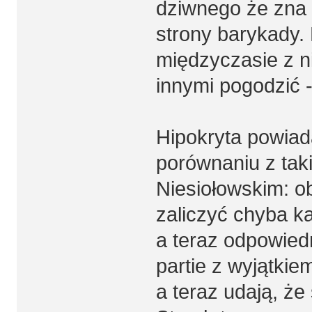
dziwnego że zna -
strony barykady.
międzyczasie z ni
innymi pogodzić -
Hipokryta powiada
porównaniu z ta
Niesiołowskim: ob
zaliczyć chyba k
a teraz odpowied
partie z wyjątkiem
a teraz udają, że 