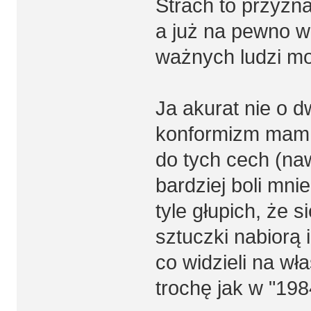
Strach to przyznać
a już na pewno w
ważnych ludzi mo
Ja akurat nie o d
konformizm mam d
do tych cech (n
bardziej boli mni
tyle głupich, że 
sztuczki nabiorą 
co widzieli na wł
trochę jak w "198