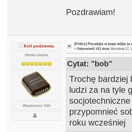
Pozdrawiam!
[Police] Pocałujta w pupę wójta (a
Król podziemia
«
Odpowiedź #21 dnia:
Września 17, 2
Wielka Gaduła
Cytat: "bob"
Trochę bardziej 
ludzi za na tyle 
socjotechniczne 
Wiadomości: 899
przypomnieć sobi
roku wcześniej