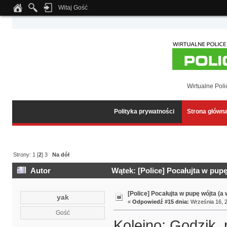
Witaj Gość
Notice
: Undefined index: tapatalk_body_hook in
/home/klient.dhosting.pl/wipmed
Wirtualne Poli
Polityka prywatności
Strona główn
Strony:
1
[
2
]
3
Na dół
Autor
Wątek: [Police] Pocałujta w pupę
[Police] Pocałujta w pupę wójta (a
yak
«
Odpowiedź #15 dnia:
Września 16, 2
Gość
Kolejno: Godzik,