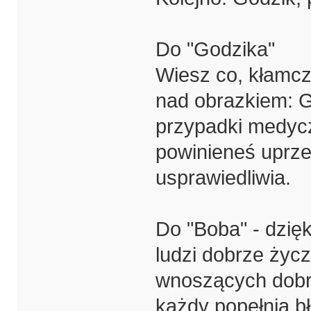
Do "Godzika"
Wiesz co, kłamcz
nad obrazkiem: 
przypadki medyczn
powinieneś uprzed
usprawiedliwia.
Do "Boba" - dzięk
ludzi dobrze życz
wnoszących dobr
każdy popełnia bł