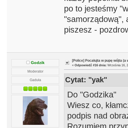
po to jesteśmy "w
"samorządową", a
piszesz - pozdrow
[Police] Pocałujta w pupę wójta (a
Godzik
«
Odpowiedź #16 dnia:
Września 16, 2
Moderator
Cytat: "yak"
Gaduła
Do "Godzika"
Wiesz co, kłamc
podpis nad obra
Rozumiem przyp