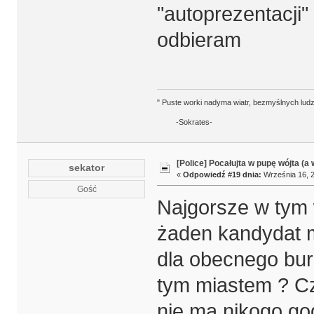
"autoprezentacji
odbieram
" Puste worki nadyma wiatr, bezmyślnych ludz
-Sokrates-
[Police] Pocałujta w pupę wójta (a
sekator
«
Odpowiedź #19 dnia:
Września 16, 2
Gość
Najgorsze w tym w
żaden kandydat 
dla obecnego burm
tym miastem ? C
nie ma nikogo go