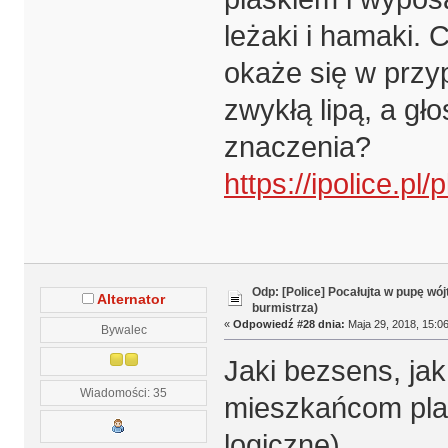
leżaki i hamaki. 
okaże się w przy
zwykłą lipą, a g
znaczenia?
https://ipolice.pl
Odp: [Police] Pocałujta w pupę wój
Alternator
burmistrza)
«
Odpowiedź #28 dnia:
Maja 29, 2018, 15:06
Bywalec
Jaki bezsens, ja
Wiadomości: 35
mieszkańcom plaż
logiczne).