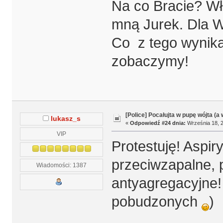
Na co Bracie? Wła
mną Jurek. Dla W
Co z tego wynika
zobaczymy!
[Police] Pocałujta w pupę wójta (a
lukasz_s
«
Odpowiedź #24 dnia:
Września 18, 2
VIP
Protestuję! Aspir
przeciwzapalne, 
Wiadomości: 1387
antyagregacyjne
pobudzonych
)