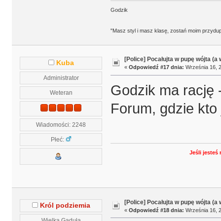
Godzik
"Masz styl i masz klasę, zostań moim przydu
[Police] Pocałujta w pupę wójta (a
Kuba
«
Odpowiedź #17 dnia:
Września 16, 2
Administrator
Godzik ma rację 
Weteran
Forum, gdzie kto 
Wiadomości: 2248
Płeć:
Jeśli jeste
[Police] Pocałujta w pupę wójta (a
Król podziemia
«
Odpowiedź #18 dnia:
Września 16, 2
Wielka Gaduła