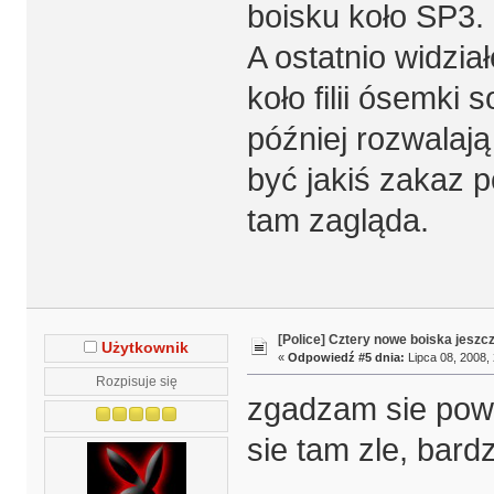
boisku koło SP3.
A ostatnio widzia
koło filii ósemki 
później rozwalają
być jakiś zakaz p
tam zagląda.
[Police] Cztery nowe boiska jeszc
Użytkownik
«
Odpowiedź #5 dnia:
Lipca 08, 2008, 
Rozpisuje się
zgadzam sie pown
sie tam zle, bard