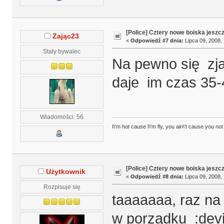
[Police] Cztery nowe boiska jeszc
Zając23
«
Odpowiedź #7 dnia:
Lipca 09, 2008, 
Stały bywalec
Na pewno się zj
daje im czas 35-4
Wiadomości: 56
I\'m hot cause I\'m fly, you ain\'t cause you not
[Police] Cztery nowe boiska jeszc
Użytkownik
«
Odpowiedź #8 dnia:
Lipca 09, 2008, 
Rozpisuje się
taaaaaaa, raz na 
w porządku :devi