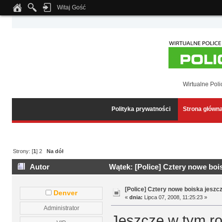
Witaj Gość
Notice
: Undefined index: tapatalk_body_hook in
/home/klient.dhosting.pl/wipmed
Wirtualne Poli
Polityka prywatności
Strona główn
Strony: [
1
]
2
Na dół
Autor
Wątek: [Police] Cztery nowe boi
[Police] Cztery nowe boiska jeszc
Denver
«
dnia:
Lipca 07, 2008, 11:25:23 »
Administrator
Jeszcze w tym ro