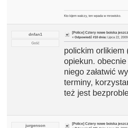
Kto kijem walczy, ten wpada w mrowisko.
[Police] Cztery nowe boiska jeszc
dnfan1
«
Odpowiedź #10 dnia:
Lipca 22, 2009
Gość
polickim orlikiem
opiekun. obecnie 
niego załatwić wy
terminy, korzysta
też jest bezprobl
[Police] Cztery nowe boiska jeszc
jurgenson