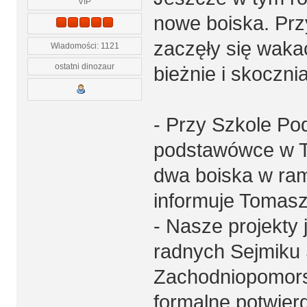
VIP
nowe boiska. Prz
zaczęły się wakac
Wiadomości: 1121
ostatni dinozaur
bieżnie i skoczni
- Przy Szkole Po
podstawówce w T
dwa boiska w ram
informuje Tomasz
- Nasze projekty
radnych Sejmik
Zachodniopomors
formalne potwier