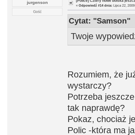
[Police] Cztery nowe boiska jeszc
jurgenson
«
Odpowiedź #14 dnia:
Lipca 22, 2009
Gość
Cytat: "Samson"
Twoje wypowiedz
Rozumiem, że już
wystarczy?
Potrzeba jeszcze 
tak naprawdę?
Pokaz, chociaż j
Polic -która ma j