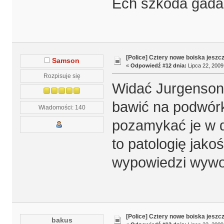
Ech szkoda gadać
[Police] Cztery nowe boiska jeszc
Samson
«
Odpowiedź #12 dnia:
Lipca 22, 2009
Rozpisuje się
Widać Jurgenson ż
bawić na podwórku
Wiadomości: 140
pozamykać je w d
to patologię jak
wypowiedzi wywoł
[Police] Cztery nowe boiska jeszc
bakus