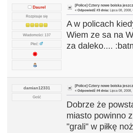
[Police] Cztery nowe boiska jeszc
Daurel
«
Odpowiedź #3 dnia:
Lipca 08, 2008, 
Rozpisuje się
A w policach kie
Wiem ze sa na Wró
Wiadomości: 137
za daleko.... :ba
Płeć:
[Police] Cztery nowe boiska jeszc
damian12331
«
Odpowiedź #4 dnia:
Lipca 08, 2008, 
Gość
Dobrze że powstaj
miasto powinno z
"grali" w piłkę no