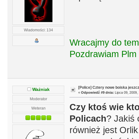
Wiadomości: 134
Wracajmy do tema
Pozdrawiam Plm 
[Police] Cztery nowe boiska jeszc
Ważniak
«
Odpowiedź #9 dnia:
Lipca 09, 2009, 
Moderator
Czy ktoś wie kt
Weteran
Policach
? Jakiś
również jest Orli