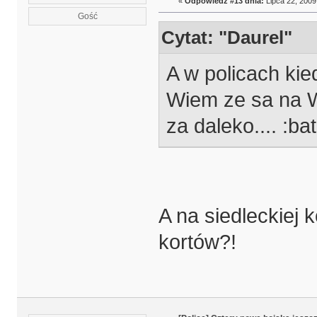
«
Odpowiedź #13 dnia:
Lipca 22, 2009
Gość
Cytat: "Daurel"
A w policach kie
Wiem ze sa na Wr
za daleko.... :ba
A na siedleckiej 
kortów?!