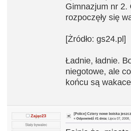
Gimnazjum nr 2. O
rozpoczęły się w
[Żródło: gs24.pl]
Ładnie, ładnie. B
niegotowe, ale co
końcu są wakace 
[Police] Cztery nowe boiska jeszc
Zając23
«
Odpowiedź #1 dnia:
Lipca 07, 2008, 
Stały bywalec