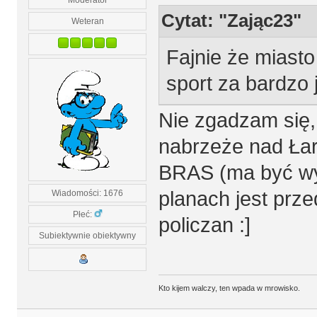
Cytat: "Zając23"
Weteran
Fajnie że miasto
sport za bardzo
Nie zgadzam się
nabrzeże nad Łarp
BRAS (ma być wy
planach jest prze
Wiadomości: 1676
Płeć:
policzan :]
Subiektywnie obiektywny
Kto kijem walczy, ten wpada w mrowisko.