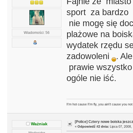
Fajnie że miasto
sport za bardzo 
nie mogę się doc
plażowe na boisk
Wiadomości: 56
wydatek rzędu se
zadowoleni
. Al
prawie wszystko 
ogóle nie iść.
I\'m hot cause I\'m fly, you ain\'t cause you not
[Police] Cztery nowe boiska jeszc
Ważniak
«
Odpowiedź #2 dnia:
Lipca 07, 2008, 
Moderator