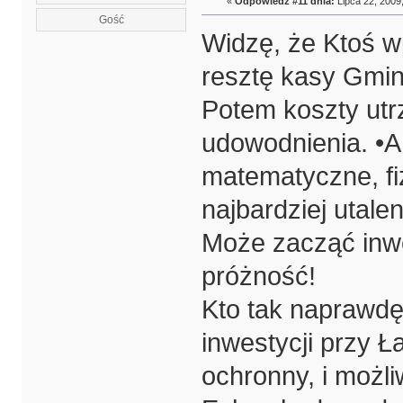
«
Odpowiedź #11 dnia:
Lipca 22, 2009,
Gość
Widzę, że Ktoś w
resztę kasy Gmin
Potem koszty utr
udowodnienia. •A
matematyczne, fi
najbardziej utale
Może zacząć inw
próżność!
Kto tak naprawdę
inwestycji przy Ła
ochronny, i możl