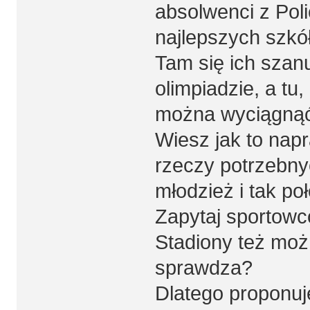
absolwenci z Pol
najlepszych szkó
Tam się ich szan
olimpiadzie, a tu,
można wyciągnąć 
Wiesz jak to nap
rzeczy potrzebny
młodzież i tak po
Zapytaj sportowcó
Stadiony też możn
sprawdza?
Dlatego proponuj