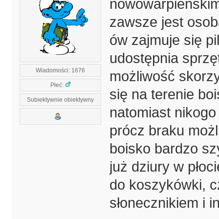
nowowarpieńskim 
zawsze jest osob
ów zajmuje się p
udostępnia sprzęt 
Wiadomości: 1676
możliwość skorzy
Płeć:
się na terenie bo
Subiektywnie obiektywny
natomiast nikogo 
prócz braku możl
boisko bardzo szy
już dziury w pło
do koszykówki, c
słonecznikiem i i