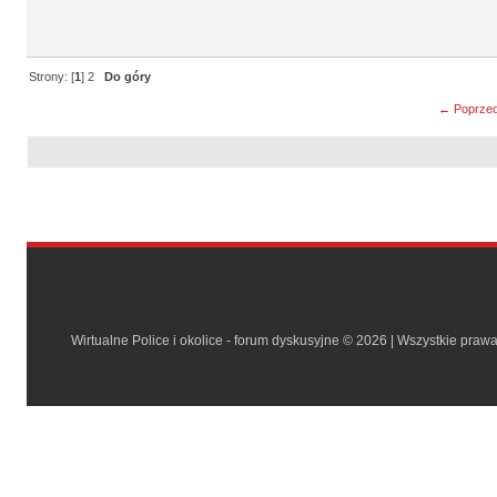
Strony: [
1
]
2
Do góry
← Poprzed
Wirtualne Police i okolice - forum dyskusyjne © 2026 | Wszystkie praw