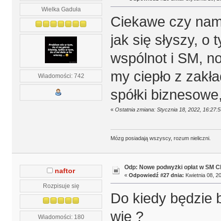
Wielka Gaduła
Ciekawe czy nam
jak się słyszy, o
wspólnot i SM, n
my ciepło z zakł
Wiadomości: 742
spółki biznesowe,
«
Ostatnia zmiana: Stycznia 18, 2022, 16:27:
Mózg posiadają wszyscy, rozum nieliczni.
Odp: Nowe podwyżki opłat w SM 
naftor
«
Odpowiedź #27 dnia:
Kwietnia 08, 20
Rozpisuje się
Do kiedy będzie 
wie ?
Wiadomości: 180