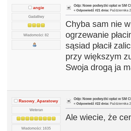
Odp: Nowe podwyżki opłat w SM 
angie
«
Odpowiedź #21 dnia:
Października 2
Gadatliwy
Chyba sam nie wi
ogrzewanie płaci
Wiadomości: 82
sąsiad płacił zal
przy większym zu
Swoja drogą ja m
Odp: Nowe podwyżki opłat w SM 
Rasowy_Aparatowy
«
Odpowiedź #22 dnia:
Października 2
Weteran
Ale wiecie, że ce
Wiadomości: 1635