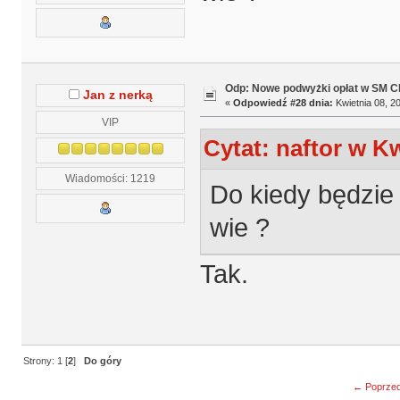
Odp: Nowe podwyżki opłat w SM 
Jan z nerką
«
Odpowiedź #28 dnia:
Kwietnia 08, 20
VIP
Cytat: naftor w Kw
Wiadomości: 1219
Do kiedy będzie
wie ?
Tak.
Strony:
1
[
2
]
Do góry
← Poprzed