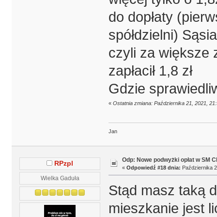
do dopłaty (pierw
spółdzielni) Sąsi
czyli za większe
zapłacił 1,8 zł
Gdzie sprawiedli
«
Ostatnia zmiana: Października 21, 2021, 21
Jan
Odp: Nowe podwyżki opłat w SM 
RPzpl
«
Odpowiedź #18 dnia:
Października 2
Wielka Gaduła
Stąd masz taką d
mieszkanie jest l