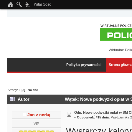
Witaj Gość
Notice
: Undefined index: tapatalk_body_hook in
/home/klient.dhosting.pl/wipmed
Wirtualne Poli
Polityka prywatności
Strona główn
Strony:
1
[
2
]
Na dół
Autor
Wątek: Nowe podwyżki opłat w 
Odp: Nowe podwyżki opłat w SM 
Jan z nerką
«
Odpowiedź #15 dnia:
Października 2
VIP
Wystarczy kalory