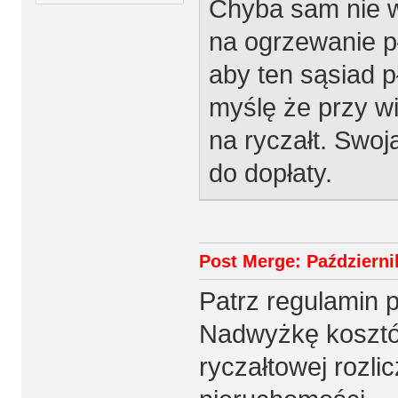
Chyba sam nie w
na ogrzewanie p
aby ten sąsiad p
myślę że przy w
na ryczałt. Swoj
do dopłaty.
Post Merge: Październik
Patrz regulamin p
Nadwyżkę kosztó
ryczałtowej rozli