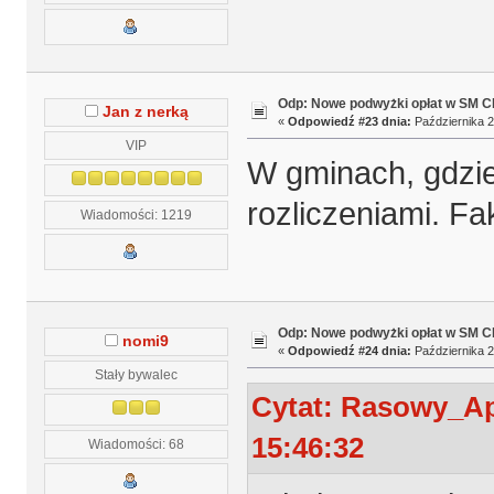
Odp: Nowe podwyżki opłat w SM 
Jan z nerką
«
Odpowiedź #23 dnia:
Października 2
VIP
W gminach, gdzie
rozliczeniami. Fak
Wiadomości: 1219
Odp: Nowe podwyżki opłat w SM 
nomi9
«
Odpowiedź #24 dnia:
Października 2
Stały bywalec
Cytat: Rasowy_Ap
15:46:32
Wiadomości: 68