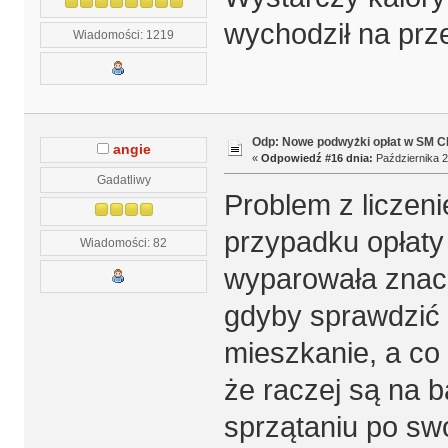
wychodził na prze
Wiadomości: 1219
Odp: Nowe podwyżki opłat w SM 
angie
«
Odpowiedź #16 dnia:
Października 2
Gadatliwy
Problem z liczeni
przypadku opłaty
Wiadomości: 82
wyparowała znac
gdyby sprawdzić 
mieszkanie, a co
że raczej są na b
sprzątaniu po sw