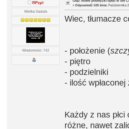
Odp: Nowe podwyżki opłat w SM 
RPzpl
«
Odpowiedź #20 dnia:
Października 2
Wielka Gaduła
Wiec, tłumacze c
- położenie (
szcz
Wiadomości: 742
- piętro
- podzielniki
- ilość wpłaconej 
Każdy z nas płci 
różne, nawet zali