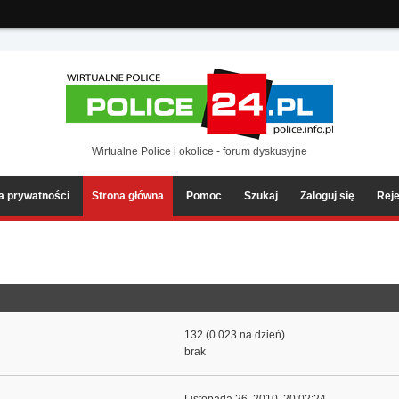
ia2/forum/Sources/Load.php(2501) : eval()'d code
on line
199
Wirtualne Police i okolice - forum dyskusyjne
ka prywatności
Strona główna
Pomoc
Szukaj
Zaloguj się
Reje
132 (0.023 na dzień)
brak