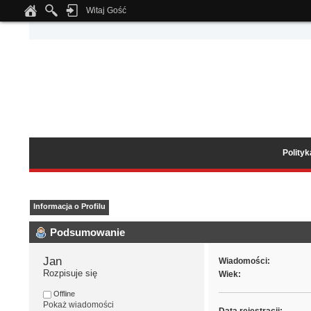
Witaj Gość
Notice
: Undefined index: tapatalk_body_hook in
/home/klient.dhosting.pl/wipmed
Polity
Informacja o Profilu
Podsumowanie
Jan 
Wiadomości:
Rozpisuje się
Wiek:
Offline
Pokaż wiadomości