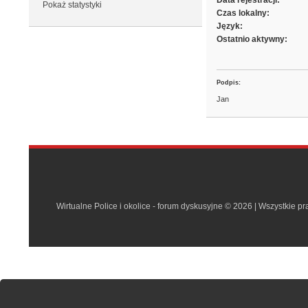
Data rejestracji:
Pokaż statystyki
Czas lokalny:
Język:
Ostatnio aktywny:
Podpis:
Jan
Wirtualne Police i okolice - forum dyskusyjne © 2026 | Wszystkie p