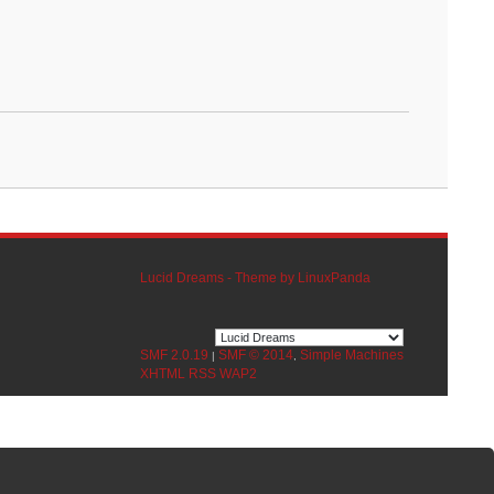
Lucid Dreams - Theme by LinuxPanda
SMF 2.0.19
SMF © 2014
Simple Machines
|
,
XHTML
RSS
WAP2