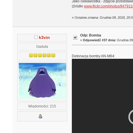
Jako ciekawostka - zdjęcie przedsta
(źródło
www.flickr.com/photos/9479
«
Ostatnia zmiana: Grudnia 09, 2018, 20:
Odp: Bomba
k3vin
«
Odpowiedź #37 dnia:
Grudnia 09,
Gaduła
Detonacja bomby AN-M64:
Wiadomości: 215