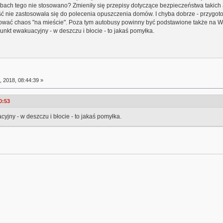
bach tego nie stosowano? Zmieniły się przepisy dotyczące bezpieczeństwa takich 
ość nie zastosowała się do polecenia opuszczenia domów. I chyba dobrze - przygot
wać chaos "na mieście". Poza tym autobusy powinny być podstawione także na Wr
unkt ewakuacyjny - w deszczu i błocie - to jakaś pomyłka.
 2018, 08:44:39 »
0:53
yjny - w deszczu i błocie - to jakaś pomyłka.