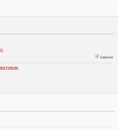
35
Zapisane
NEM FORUM
.