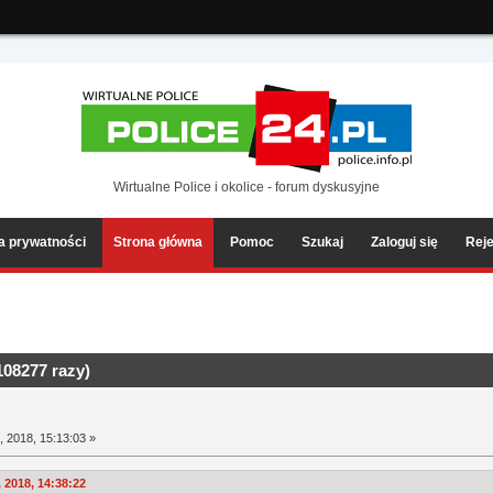
ia2/forum/Sources/Load.php(2501) : eval()'d code
on line
199
Wirtualne Police i okolice - forum dyskusyjne
ka prywatności
Strona główna
Pomoc
Szukaj
Zaloguj się
Reje
08277 razy)
 2018, 15:13:03 »
 2018, 14:38:22