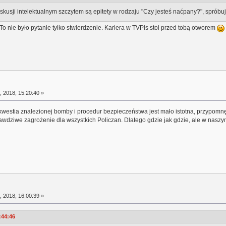
skusji intelektualnym szczytem są epitety w rodzaju "Czy jesteś naćpany?", sprób
To nie było pytanie tylko stwierdzenie. Kariera w TVPis stoi przed tobą otworem
 2018, 15:20:40 »
h kwestia znalezionej bomby i procedur bezpieczeństwa jest mało istotna, przypom
wdziwe zagrożenie dla wszystkich Policzan. Dlatego gdzie jak gdzie, ale w naszy
 2018, 16:00:39 »
:44:46