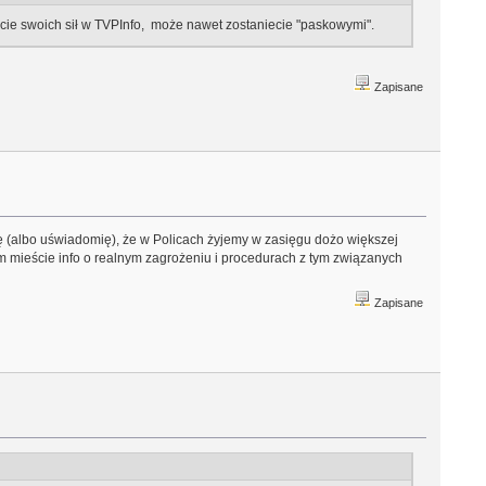
ujcie swoich sił w TVPInfo, może nawet zostaniecie "paskowymi".
Zapisane
nę (albo uświadomię), że w Policach żyjemy w zasięgu dożo większej
m mieście info o realnym zagrożeniu i procedurach z tym związanych
Zapisane