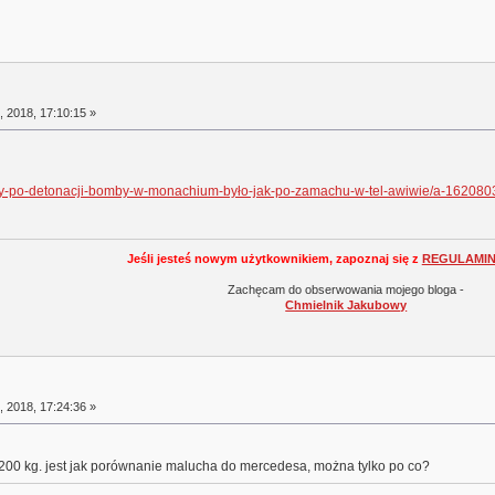
 2018, 17:10:15 »
aty-po-detonacji-bomby-w-monachium-było-jak-po-zamachu-w-tel-awiwie/a-162080
Jeśli jesteś nowym użytkownikiem, zapoznaj się z
REGULAMI
Zachęcam do obserwowania mojego bloga -
Chmielnik Jakubowy
 2018, 17:24:36 »
00 kg. jest jak porównanie malucha do mercedesa, można tylko po co?