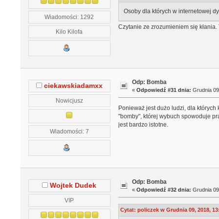
Osoby dla których w internetowej dy
Wiadomości: 1292
Czytanie ze zrozumieniem się kłania. 
Kilo Kilofa
Odp: Bomba
ciekawskiadamxx
«
Odpowiedź #31 dnia:
Grudnia 09,
Nowicjusz
Ponieważ jest dużo ludzi, dla któryc
"bomby", której wybuch spowoduje pra
jest bardzo istotne.
Wiadomości: 7
Odp: Bomba
Wojtek Dudek
«
Odpowiedź #32 dnia:
Grudnia 09,
VIP
Cytat: policzek w Grudnia 09, 2018, 13