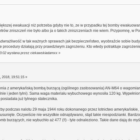
iększej ewakuacji niż potrzeba gdyby nie to, ze w przypadku tej bomby ewakuowa
rów zniszczeń nie było albo ja o takich zniszczeniach nie wiem. Przypomnę, w P
adwrażliwość w tak ważnych sprawach jak bezpieczeństwo, wyobraźcie sobie budy
same procedury działają przy prawdziwym zagrożeniu. Kto wtedy potraktuje zagrożen
:33:02 wysłana przez ciekawskiadamxx
»
 2018, 19:51:15 »
nienia z amerykańską bombą burzącą (ogólnego zastosowania) AN-M64 o wagomiarze
ednie i jeden tylni). Sama waga materiału wybuchowego wynosiła 120 kg. Wypełni
 posiadała już tylnego statecznika.
żby podczas nalotu 29 maja 1944 roku dokonanego przez lotnictwo amerykańskie, 
usunięte. Oczywiście nie wszystkie odnajdywano, stąd takie niespodzianki. Bardzo
mb burzących, nie wybuchło aż 477 (!!) - tyle odnaleziono. Takie dane dają do my