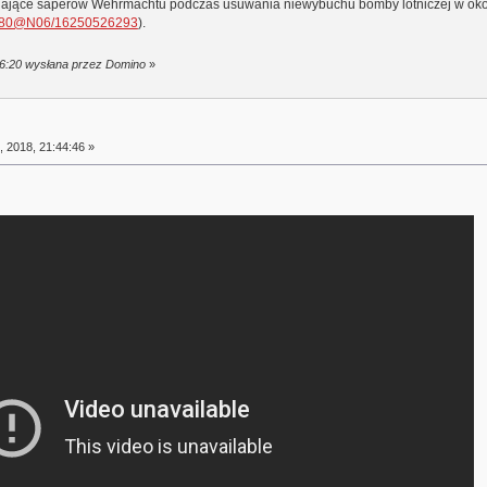
wiające saperów Wehrmachtu podczas usuwania niewybuchu bomby lotniczej w okol
1180@N06/16250526293
).
06:20 wysłana przez Domino
»
 2018, 21:44:46 »