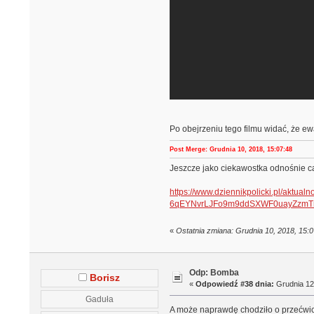
Po obejrzeniu tego filmu widać, że e
Post Merge: Grudnia 10, 2018, 15:07:48
Jeszcze jako ciekawostka odnośnie cał
https://www.dziennikpolicki.pl/aktua
6qEYNvrLJFo9m9ddSXWF0uayZzm
«
Ostatnia zmiana: Grudnia 10, 2018, 15:
Odp: Bomba
Borisz
«
Odpowiedź #38 dnia:
Grudnia 12,
Gaduła
A może naprawdę chodziło o przećwic