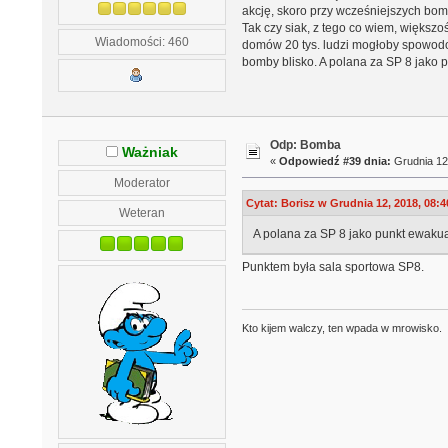
akcję, skoro przy wcześniejszych bom
Tak czy siak, z tego co wiem, większ
Wiadomości: 460
domów 20 tys. ludzi mogłoby spowodo
bomby blisko. A polana za SP 8 jako p
Odp: Bomba
Ważniak
«
Odpowiedź #39 dnia:
Grudnia 12,
Moderator
Cytat: Borisz w Grudnia 12, 2018, 08:4
Weteran
A polana za SP 8 jako punkt ewakuac
Punktem była sala sportowa SP8.
Kto kijem walczy, ten wpada w mrowisko.