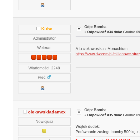
Odp: Bomba
Kuba
«
Odpowiedź #34 dnia:
Grudnia 09,
Administrator
Weteran
A tu ciekawostka z Monachium.
https://www.dw.com/pl/milionowe-str
Wiadomości: 2248
Płeć:
Odp: Bomba
ciekawskiadamxx
«
Odpowiedź #35 dnia:
Grudnia 09,
Nowicjusz
Wojtek dudek:
Porównanie zasięgu bomby 500 kg z 2