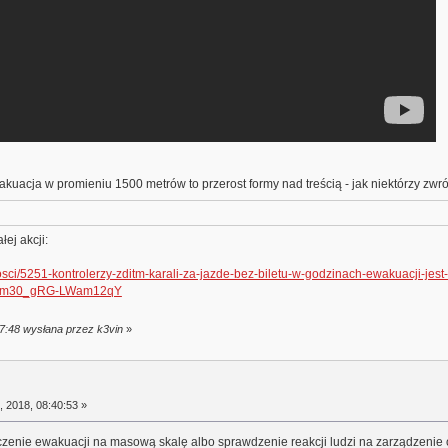
wakuacja w promieniu 1500 metrów to przerost formy nad treścią - jak niektórzy zw
ej akcji:
lnosci/5251-kontrolerzy-zditm-karali-za-jazde-bez-biletu-w-godzinach-ewakuacji-je
Tm30_gRG-LWam12qY
07:48 wysłana przez k3vin
»
 2018, 08:40:53 »
zenie ewakuacji na masową skalę albo sprawdzenie reakcji ludzi na zarządzenie