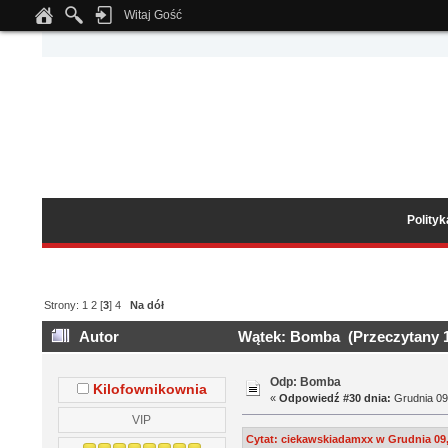
Witaj Gość
Notice
: Undefined index: tapatalk_body_hook in
/home/klient.dhosting.pl/wipmed
Polity
Strony:
1
2
[
3
]
4
Na dół
Autor
Wątek: Bomba (Przeczytany 1
Odp: Bomba
Kilofownikownia
«
Odpowiedź #30 dnia:
Grudnia 09,
VIP
Cytat: ciekawskiadamxx w Grudnia 09,