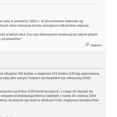
no ludzi w promieniu 300m, i w tym promieniu dokonały się
olicach mimo mniejszej bomby zarządzono kilkukrotnie większą
nek w którym dwa, trzy razy dokonywano ewakuacji po jakimś głupim
ie na poważnie?
Zapisane
 oficjalnie 500 funtów, a właściwie 531 funtów (240 kg) wyposażoną
ona była albo samym Trotylem lub Amatolem lub mieszanką 50/50
zrzucono na Police 1100 bomb burzących, z czego 40 okazało się
 ciekawie przedstawiają Niemcy statystyki z nalotu 20 czerwca 1944
ślenia, ile jeszcze się może w okolicach Polic znajdywać niewybuchów