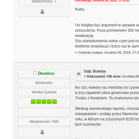
Post Merge: Grudnia 09, 2018, 17:33:02
Wiadomości: 7
Kuba,
I to mógłby być argument w sprawie w
zniszczenia. Poza promieniem 300 met
ewakuację.
Dla uświadomienia sobie czym jest n
telefonie smarkaczy i trzeci raz te 
«
Ostatnia zmiana: Grudnia 09, 2018, 17
Odp: Bomba
Domino
«
Odpowiedź #36 dnia:
Grudnia 09,
Moderator
No cóż, kolejny raz mieliśmy do czy
Wielka Gaduła
w trzy zapalniki (dwa głowicowe prz
Trotylu z Amatolem. Ta znaleziona nie
Według niemieckiego raportu, chocia
niewypałami i zostały przez Niemców 
roku, w którym na zrzuconych 8250 bo
Wiadomości: 900
tych rozmiarów.