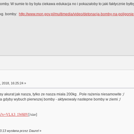
mby. W sumie to by była ciekawa edukacja no i pokazałoby to jaki faktycznie byłb
 kg. bomby:
http://www.mon.gov.pl/multimedia/video/detonacja-bomby-na-poligonie
 2018, 16:25:24 »
sy akurat jak nasza, tylko ze nasza miała 200kg . Pole rażenia niesamowite ;/
a a gdyby wybuch pierwszej bomby - aktywowały nastepne bomby w ziemi ;/
atch?v=VLA3_1W60V
[/size]
33:13 wysłana przez Daurel
»