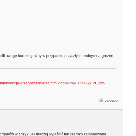
rócili uwagę bardzo groźny w przypadku przyszłych realnych zagrożeń
st-interwencja-grzegorz-ufniarza.html?fbclid=IwAR3h4I-ZUPCBxx-
Zapisane
 organów władzy? Jak inaczej wyjaśnić tak szeroko zaplanowaną