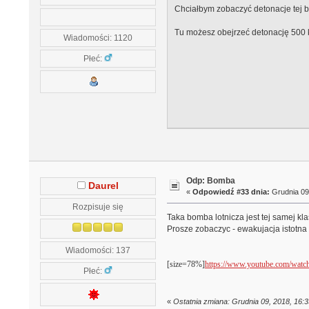
Chciałbym zobaczyć detonacje tej bo
Tu możesz obejrzeć detonację 500
Wiadomości: 1120
Płeć:
Odp: Bomba
Daurel
«
Odpowiedź #33 dnia:
Grudnia 09,
Rozpisuje się
Taka bomba lotnicza jest tej samej kla
Prosze zobaczyc - ewakujacja istotn
Wiadomości: 137
[size=78%]
https://www.youtube.com/w
Płeć:
«
Ostatnia zmiana: Grudnia 09, 2018, 16: