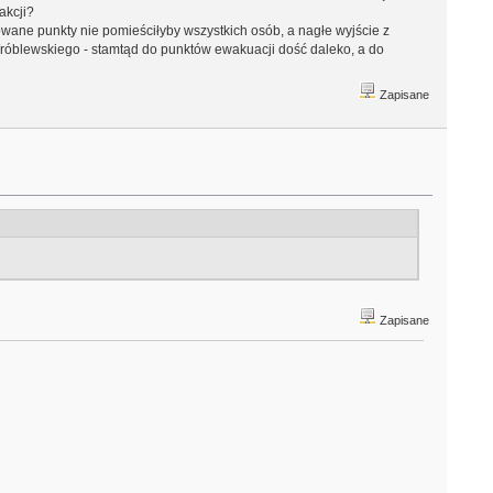
akcji?
owane punkty nie pomieściłyby wszystkich osób, a nagłe wyjście z
óblewskiego - stamtąd do punktów ewakuacji dość daleko, a do
Zapisane
Zapisane