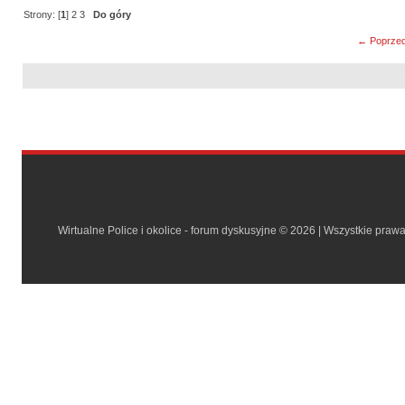
Strony: [
1
]
2
3
Do góry
← Poprzed
Wirtualne Police i okolice - forum dyskusyjne © 2026 | Wszystkie praw