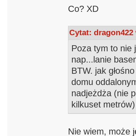
Co? XD
Cytat: dragon422 
Poza tym to nie 
nap...lanie base
BTW. jak głośno
domu oddalonym 
nadjeżdża (nie p
kilkuset metrów)
Nie wiem, może j