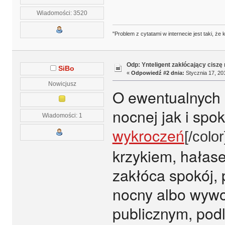
Wiadomości: 3520
"Problem z cytatami w internecie jest taki, ż
Odp: Ynteligent zakłócający ciszę
SiBo
«
Odpowiedź #2 dnia:
Stycznia 17, 20
Nowicjusz
O ewentualnych 
nocnej jak i sp
Wiadomości: 1
wykroczeń
[/color
krzykiem, hałas
zakłóca spokój,
nocny albo wywo
publicznym, pod