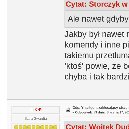
Cytat: Storczyk w 
Ale nawet gdyby
Jakby był nawet 
komendy i inne pi
takiemu przetłuma
'ktoś' powie, że b
chyba i tak bardz
Odp: Ynteligent zakłócający ciszę
KrP
«
Odpowiedź #9 dnia:
Stycznia 17, 20
Stara Gwardia
Cytat: Wojtek Dud