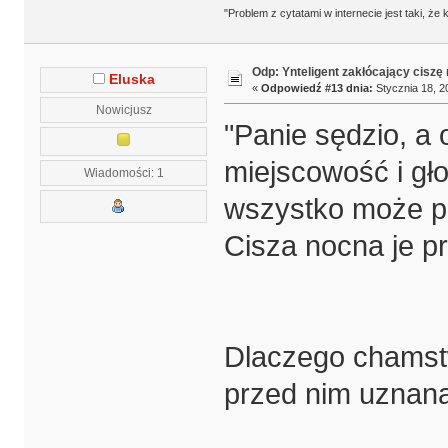
"Problem z cytatami w internecie jest taki, ż
Odp: Ynteligent zakłócający ciszę
Eluska
«
Odpowiedź #13 dnia:
Stycznia 18, 2
Nowicjusz
"Panie sędzio, a 
miejscowość i gło
Wiadomości: 1
wszystko może pó
Cisza nocna je p
Dlaczego chamstw
przed nim uznan