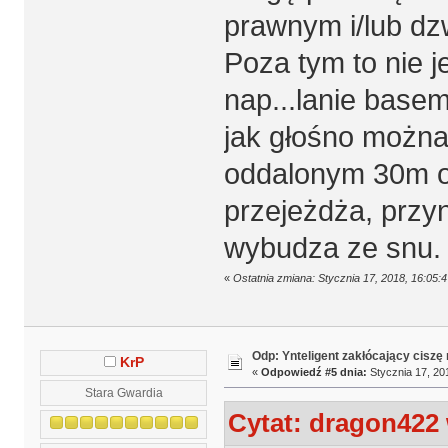
prawnym i/lub dzw
Poza tym to nie j
nap...lanie base
jak głośno możn
oddalonym 30m od
przejeżdża, przyn
wybudza ze snu.
«
Ostatnia zmiana: Stycznia 17, 2018, 16:05
Odp: Ynteligent zakłócający ciszę
KrP
«
Odpowiedź #5 dnia:
Stycznia 17, 20
Stara Gwardia
Cytat: dragon422 