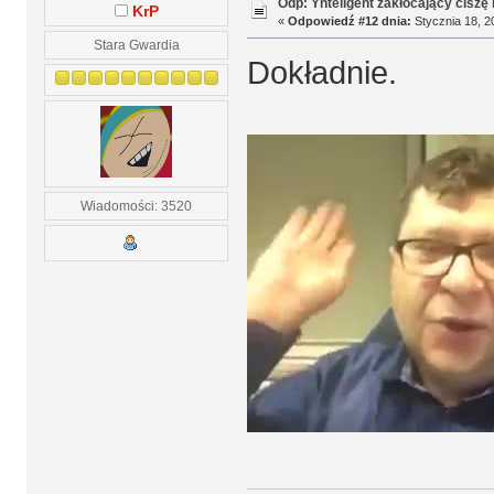
Odp: Ynteligent zakłócający ciszę
KrP
«
Odpowiedź #12 dnia:
Stycznia 18, 2
Stara Gwardia
Dokładnie.
Wiadomości: 3520