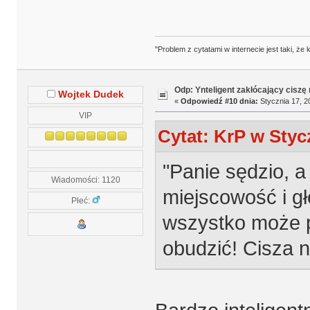
"Problem z cytatami w internecie jest taki, ż
Odp: Ynteligent zakłócający ciszę
Wojtek Dudek
«
Odpowiedź #10 dnia:
Stycznia 17, 2
VIP
Cytat: KrP w Stycz
"Panie sędzio, a
Wiadomości: 1120
miejscowość i gł
Płeć:
wszystko może p
obudzić! Cisza n