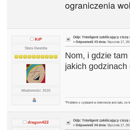
ograniczenia wol
Odp: Ynteligent zakłócający ciszę
KrP
«
Odpowiedź #3 dnia:
Stycznia 17, 20
Stara Gwardia
Nom, i gdzie tam
jakich godzinach
Wiadomości: 3520
"Problem z cytatami w internecie jest taki, ż
Odp: Ynteligent zakłócający ciszę
dragon422
«
Odpowiedź #4 dnia:
Stycznia 17, 20