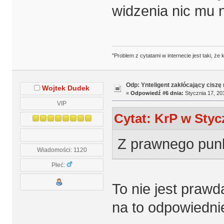
widzenia nic mu n
"Problem z cytatami w internecie jest taki, ż
Odp: Ynteligent zakłócający ciszę
Wojtek Dudek
«
Odpowiedź #6 dnia:
Stycznia 17, 20
VIP
Cytat: KrP w Stycz
Z prawnego punkt
Wiadomości: 1120
Płeć:
To nie jest prawd
na to odpowiedni