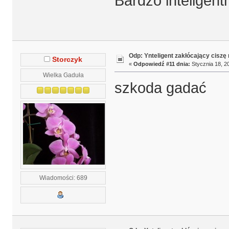
Bardzo inteligent
Odp: Ynteligent zakłócający ciszę
Storczyk
«
Odpowiedź #11 dnia:
Stycznia 18, 20
Wielka Gaduła
szkoda gadać
Wiadomości: 689