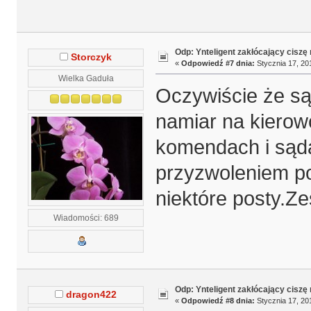
Odp: Ynteligent zakłócający ciszę
Storczyk
«
Odpowiedź #7 dnia:
Stycznia 17, 20
Wielka Gaduła
Oczywiście że są
namiar na kierow
komendach i sąda
przyzwoleniem p
niektóre posty.Ze
Wiadomości: 689
Odp: Ynteligent zakłócający ciszę
dragon422
«
Odpowiedź #8 dnia:
Stycznia 17, 20