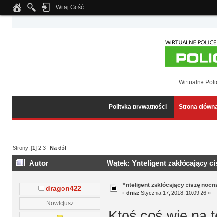
Witaj Gość
Notice
: Undefined index: tapatalk_body_hook in
/home/klient.dhosting.pl/wipmed
Wirtualne Poli
Polityka prywatności
Strona główn
Strony: [
1
]
2
3
Na dół
Autor
Wątek: Ynteligent zakłócający c
Ynteligent zakłócający ciszę nocn
dragon422
«
dnia:
Stycznia 17, 2018, 10:09:26 »
Nowicjusz
Ktoś coś wie na t