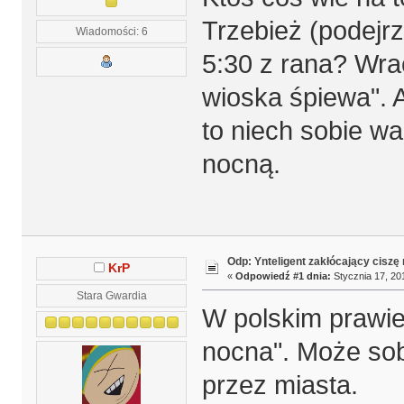
Trzebież (podejr
Wiadomości: 6
5:30 z rana? Wra
wioska śpiewa". A
to niech sobie wa
nocną.
Odp: Ynteligent zakłócający ciszę
KrP
«
Odpowiedź #1 dnia:
Stycznia 17, 20
Stara Gwardia
W polskim prawie
nocna". Może sob
przez miasta.