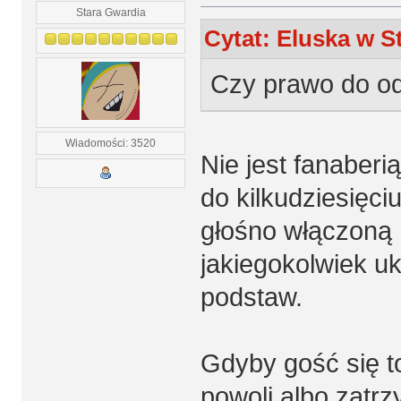
Stara Gwardia
Cytat: Eluska w St
Czy prawo do od
Wiadomości: 3520
Nie jest fanaberi
do kilkudziesięci
głośno włączoną
jakiegokolwiek uk
podstaw.
Gdyby gość się toc
powoli albo zatrz