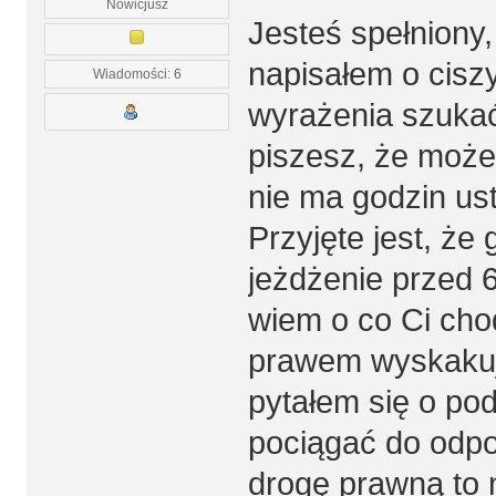
Nowicjusz
Jesteś spełniony,
napisałem o ciszy
Wiadomości: 6
wyrażenia szukać
piszesz, że może
nie ma godzin ust
Przyjęte jest, że
jeżdżenie przed 
wiem o co Ci cho
prawem wyskakuj
pytałem się o po
pociągać do odpo
drogę prawną to n