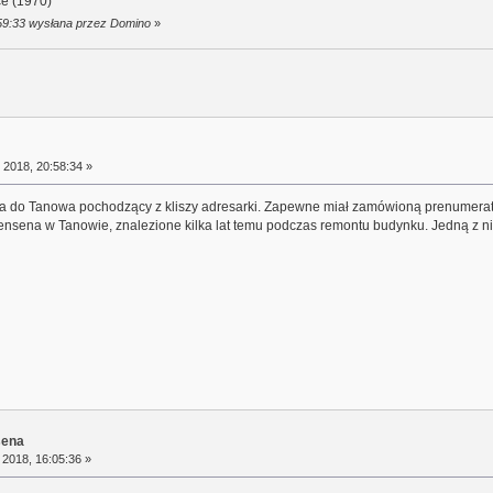
ce (1970)
:59:33 wysłana przez Domino
»
 2018, 20:58:34 »
 do Tanowa pochodzący z kliszy adresarki. Zapewne miał zamówioną prenumeratę t
kensena w Tanowie, znalezione kilka lat temu podczas remontu budynku. Jedną z n
sena
 2018, 16:05:36 »