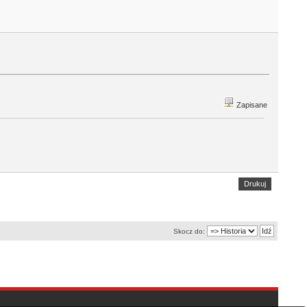
Zapisane
Drukuj
Skocz do: