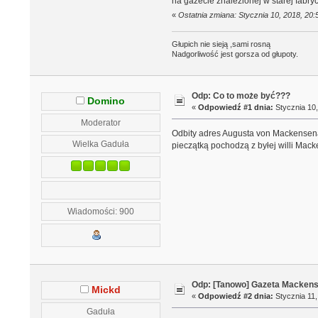
na gazecie znalezionej w starej fabry
«
Ostatnia zmiana: Stycznia 10, 2018, 20
Głupich nie sieją ,sami rosną
Nadgorliwość jest gorsza od głupoty.
Odp: Co to może być???
Domino
«
Odpowiedź #1 dnia:
Stycznia 10,
Moderator
Odbity adres Augusta von Mackensena
Wielka Gaduła
pieczątką pochodzą z byłej willi Mac
Wiadomości: 900
Odp: [Tanowo] Gazeta Macken
Mickd
«
Odpowiedź #2 dnia:
Stycznia 11,
Gaduła