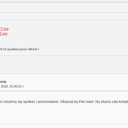
77.jpg
5.jpg
:24:10 wysłana przez Mickd
»
sena
 2018, 16:36:22 »
ec możemy się spotkać i porozmawiać. Obejrzał by Pan mam .Na zbyciu cały komple