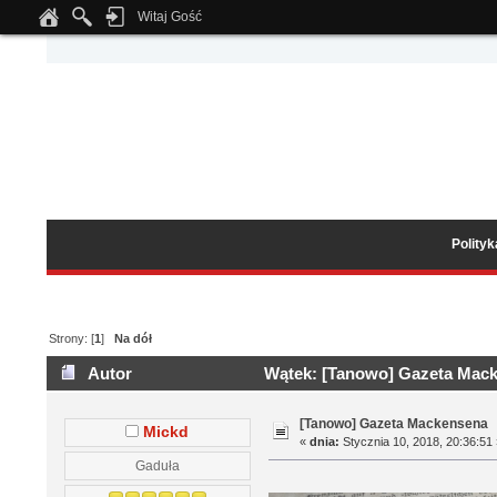
Witaj Gość
Notice
: Undefined index: tapatalk_body_hook in
/home/klient.dhosting.pl/wipmed
Polity
Strony: [
1
]
Na dół
Autor
Wątek: [Tanowo] Gazeta Mack
[Tanowo] Gazeta Mackensena
Mickd
«
dnia:
Stycznia 10, 2018, 20:36:51
Gaduła