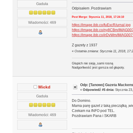
Gaduła
Odpisałem .Pozdrawiam
Post Merge: Stycznia 11, 2018, 17:24:10
Wiadomości: 469
https://image.ibb.co/fuExcR/urnal.jpg
https://image.ibb.co/ny8CBm/IMAG00
https://image.ibb.co/irDvWm/IMAG007
Z gazety z 1937
«
Ostatnia zmiana: Stycznia 11, 2018, 17
Głupich nie sieją ,sami rosną
Nadgorliwość jest gorsza od głupoty.
Odp: [Tanowo] Gazeta Macken
Mickd
«
Odpowiedź #5 dnia:
Stycznia 23,
Gaduła
Do Domino.
Mama parę gazet z taką pieczątką ,wi
Czekam na INFO pod TEL.
Wiadomości: 469
Pozdrawiam Pana i SKARB