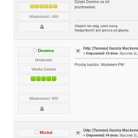
Dzięki Domino za inf.
pozdrawiam.
Wiadomości: 469
Głupich nie sieją ,sami rosną
Nadgorliwość jest gorsza od głupoty.
Odp: [Tanowo] Gazeta Macken
Domino
«
Odpowiedź #3 dnia:
Stycznia 11,
Moderator
Proszę bardzo. Wysłałem PW.
Wielka Gaduła
Wiadomości: 900
Odp: [Tanowo] Gazeta Macken
Mickd
«
Odpowiedź #4 dnia:
Stycznia 11,