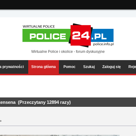
ia2/forum/Sources/Load.php(2501) : eval()'d code
on line
199
Wirtualne Police i okolice - forum dyskusyjne
ka prywatności
Strona główna
Pomoc
Szukaj
Zaloguj się
Reje
ensena (Przeczytany 12894 razy)
 »