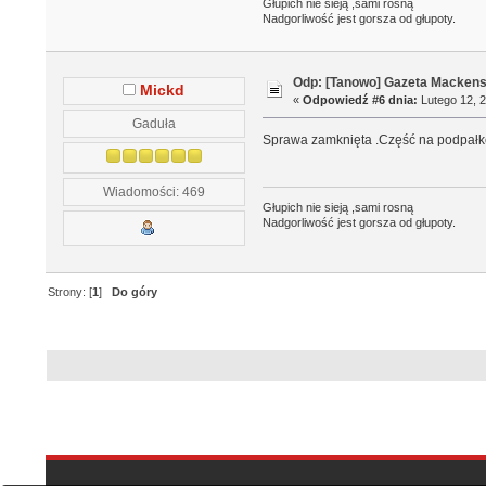
Głupich nie sieją ,sami rosną
Nadgorliwość jest gorsza od głupoty.
Odp: [Tanowo] Gazeta Macken
Mickd
«
Odpowiedź #6 dnia:
Lutego 12, 2
Gaduła
Sprawa zamknięta .Część na podpałkę
Wiadomości: 469
Głupich nie sieją ,sami rosną
Nadgorliwość jest gorsza od głupoty.
Strony: [
1
]
Do góry