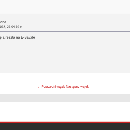
sena
018, 21:04:19 »
 a reszta na E-Bay.de
← Poprzedni wątek
Następny wątek →