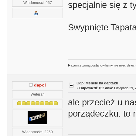
specjalnie się z ty
Wiadomości: 967
Swypnięte Tapata
Razem z żoną postanowiliśmy nie mieć dzieci. 
Odp: Menele na deptaku
dapol
«
Odpowiedź #32 dnia:
Listopada 29, 
Weteran
ale przecież u na
porządeczku. to 
Wiadomości: 2269