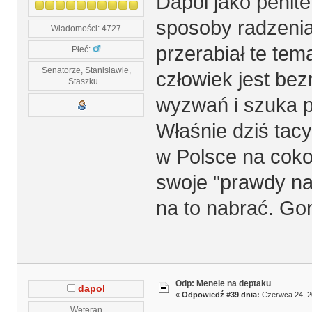
Dapol jako penit
sposoby radzenia
Wiadomości: 4727
przerabiał te tem
Płeć:
Senatorze, Stanisławie,
człowiek jest be
Staszku...
wyzwań i szuka 
Właśnie dziś tac
w Polsce na coko
swoje "prawdy na
na to nabrać. Goni
Odp: Menele na deptaku
dapol
«
Odpowiedź #39 dnia:
Czerwca 24, 20
Weteran