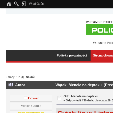
Witaj Gość
Notice
: Undefined index: tapatalk_body_hook in
/home/klient.dhosting.pl/wipmed
Wirtualne Poli
Polityka prywatności
Strona główn
Strony:
1
2
[
3
]
Na dół
Autor
Wątek: Menele na deptaku (Prze
Odp: Menele na deptaku
Power
«
Odpowiedź #30 dnia:
Listopada 29, 
Wielka Gaduła