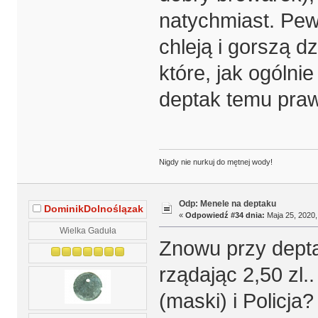
natychmiast. Pewn
chleją i gorszą d
które, jak ogólni
deptak temu prawu
Nigdy nie nurkuj do mętnej wody!
Odp: Menele na deptaku
DominikDolnoślązak
«
Odpowiedź #34 dnia:
Maja 25, 2020,
Wielka Gaduła
Znowu przy depta
rządając 2,50 zl.
(maski) i Policja?