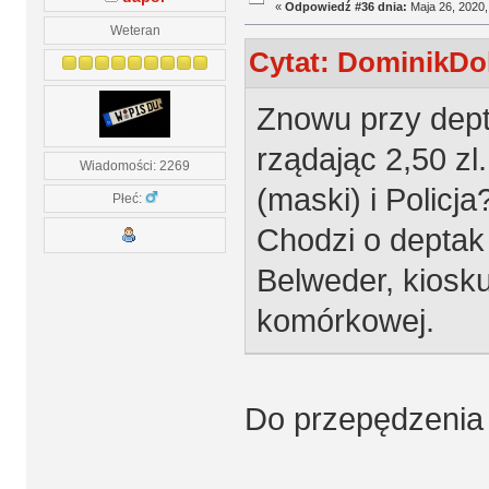
«
Odpowiedź #36 dnia:
Maja 26, 2020,
Weteran
Cytat: DominikDol
Znowu przy depta
rządając 2,50 zl
Wiadomości: 2269
(maski) i Policja
Płeć:
Chodzi o deptak
Belweder, kiosku
komórkowej.
Do przepędzenia 