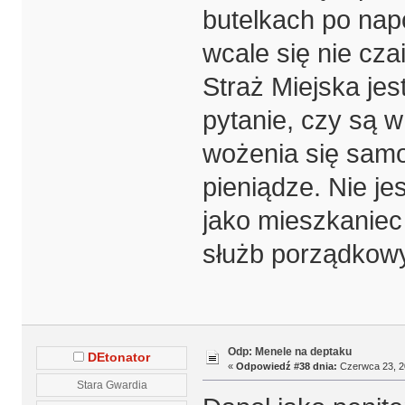
butelkach po nap
wcale się nie cza
Straż Miejska je
pytanie, czy są w
wożenia się sam
pieniądze. Nie je
jako mieszkaniec
służb porządkow
Odp: Menele na deptaku
DEtonator
«
Odpowiedź #38 dnia:
Czerwca 23, 20
Stara Gwardia