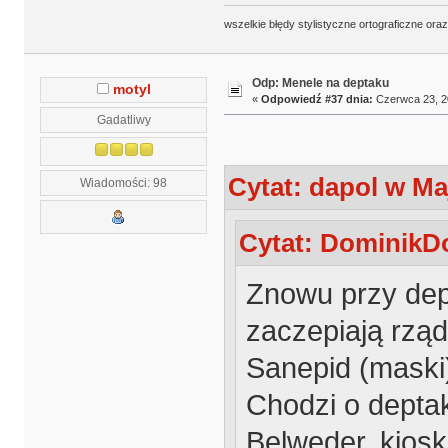
wszelkie błędy stylistyczne ortograficzne ora
Odp: Menele na deptaku
motyl
«
Odpowiedź #37 dnia:
Czerwca 23, 20
Gadatliwy
Cytat: dapol w Maj
Wiadomości: 98
Cytat: DominikDo
Znowu przy dept
zaczepiają rząd
Sanepid (maski)
Chodzi o depta
Belweder, kiosku