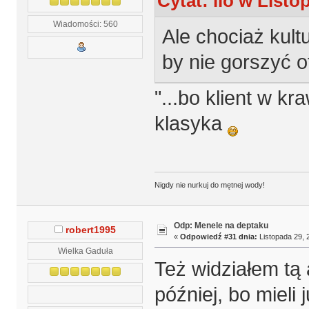
Cytat: lio w Listo
Wiadomości: 560
Ale chociaż kult
by nie gorszyć o
"...bo klient w kr
klasyka
Nigdy nie nurkuj do mętnej wody!
Odp: Menele na deptaku
robert1995
«
Odpowiedź #31 dnia:
Listopada 29, 
Wielka Gaduła
Też widziałem tą
później, bo mieli