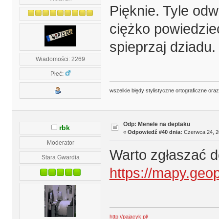
Pięknie. Tyle odw
ciężko powiedzie
spieprzaj dziadu.
Wiadomości: 2269
Płeć:
wszelkie błędy stylistyczne ortograficzne ora
Odp: Menele na deptaku
rbk
«
Odpowiedź #40 dnia:
Czerwca 24, 20
Moderator
Warto zgłaszać d
Stara Gwardia
https://mapy.geop
http://pajacyk.pl/