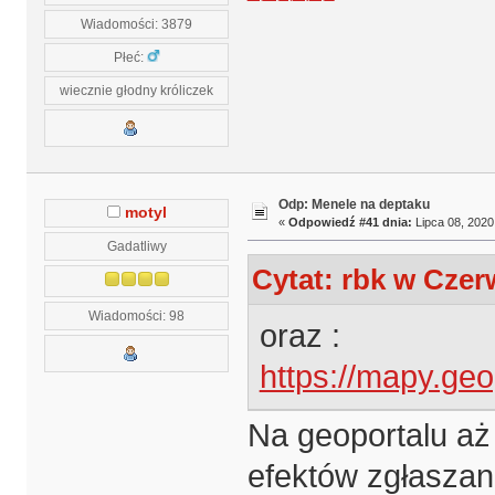
Wiadomości: 3879
Płeć:
wiecznie głodny króliczek
Odp: Menele na deptaku
motyl
«
Odpowiedź #41 dnia:
Lipca 08, 2020
Gadatliwy
Cytat: rbk w Czer
Wiadomości: 98
oraz :
https://mapy.geo
Na geoportalu aż
efektów zgłasza