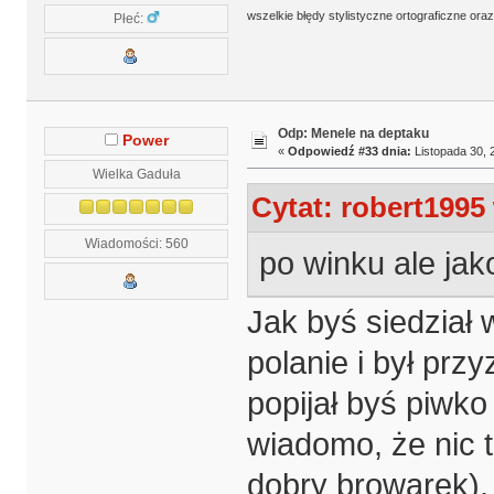
wszelkie błędy stylistyczne ortograficzne ora
Płeć:
Odp: Menele na deptaku
Power
«
Odpowiedź #33 dnia:
Listopada 30, 
Wielka Gaduła
Cytat: robert1995
Wiadomości: 560
po winku ale jako
Jak byś siedział
polanie i był prz
popijał byś piwko
wiadomo, że nic t
dobry browarek),