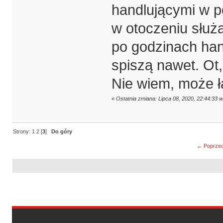
handlującymi w po
w otoczeniu służą
po godzinach han
spiszą nawet. Ot,
Nie wiem, może ła
«
Ostatnia zmiana: Lipca 08, 2020, 22:44:33 
Strony:
1
2
[
3
]
Do góry
← Poprzed