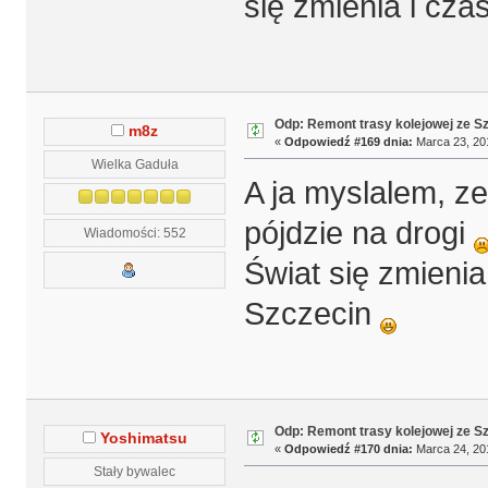
się zmienia i cza
Odp: Remont trasy kolejowej ze S
m8z
«
Odpowiedź #169 dnia:
Marca 23, 201
Wielka Gaduła
A ja myslalem, z
pójdzie na drogi
Wiadomości: 552
Świat się zmieni
Szczecin
Odp: Remont trasy kolejowej ze S
Yoshimatsu
«
Odpowiedź #170 dnia:
Marca 24, 201
Stały bywalec