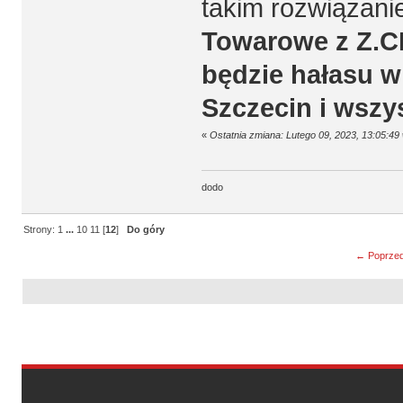
takim rozwiązani
Towarowe z Z.CH
będzie hałasu w 
Szczecin i wszy
«
Ostatnia zmiana: Lutego 09, 2023, 13:05:49
dodo
Strony:
1
...
10
11
[
12
]
Do góry
← Poprzed