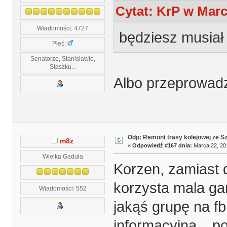
Cytat: KrP w Marc
Wiadomości: 4727
będziesz musiał
Płeć:
Senatorze, Stanisławie,
Staszku...
Albo przeprowad
Odp: Remont trasy kolejowej ze S
m8z
«
Odpowiedź #167 dnia:
Marca 22, 201
Wielka Gaduła
Korzen, zamiast 
korzysta mala gar
Wiadomości: 552
jakąś grupę na fb
informacyjna
po