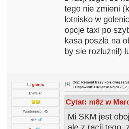
tego nie zmieni 
lotnisko w goleni
opcje taxi po szy
kasa poszła na o
by sie rozluźnił) 
Odp: Remont trasy kolejowej ze S
gienix
«
Odpowiedź #168 dnia:
Marca 23, 201
Bywalec
Cytat: m8z w Marc
Wiadomości: 45
Mi SKM jest oboj
Płeć:
ale z racji tego