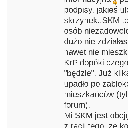
podpisy, jakieś u
skrzynek..SKM to 
osób niezadowolo
dużo nie zdziałas
nawet nie mieszk
KrP dopóki czego
"będzie". Już kilk
upadło po zablok
mieszkańców (tylk
forum).
Mi SKM jest oboję
z racji tego, ze