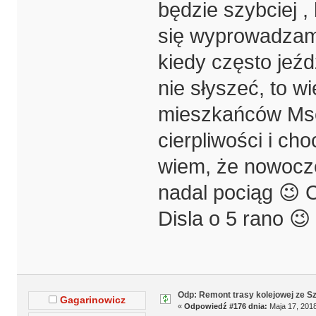
będzie szybciej ,
się wyprowadzamy
kiedy często jeźdz
nie słyszeć, to 
mieszkańców Msc
cierpliwości i cho
wiem, że nowocze
nadal pociąg 😉 C
Disla o 5 rano 😉
Odp: Remont trasy kolejowej ze S
Gagarinowicz
«
Odpowiedź #176 dnia:
Maja 17, 2018