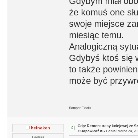
Gdybym miał obok
że komuś one służ
swoje miejsce za
miesiąc temu.
Analogiczną sytu
Gdybyś ktoś się 
to także powinien
może być przywr
Semper Fidelis
Odp: Remont trasy kolejowej ze S
heineken
«
Odpowiedź #171 dnia:
Marca 24, 201
Gaduła