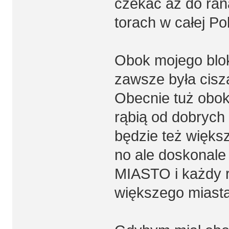
czekać aż do ran
torach w całej Po
Obok mojego blok
zawsze była cisza 
Obecnie tuż obok
rąbią od dobrych 
będzie też większ
no ale doskonale
MIASTO i każdy r
większego miasta