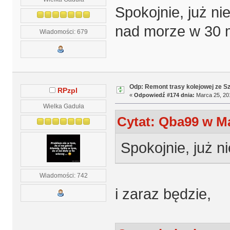
Spokojnie, już ni
nad morze w 30 mi
Wiadomości: 679
Odp: Remont trasy kolejowej ze S
RPzpl
«
Odpowiedź #174 dnia:
Marca 25, 201
Wielka Gaduła
Cytat: Qba99 w Ma
Spokojnie, już n
Wiadomości: 742
i zaraz będzie,