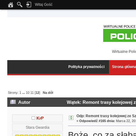
Witaj Gość
Notice
: Undefined index: tapatalk_body_hook in
/home/klient.dhosting.pl/wipmed
Wirtualne Poli
Polityka prywatności
Strona główn
Strony:
1
...
10
11
[
12
]
Na dół
Autor
Wątek: Remont trasy kolejowej 
Odp: Remont trasy kolejowej ze S
KrP
«
Odpowiedź #165 dnia:
Marca 22, 201
Stara Gwardia
Boże, co za słaba