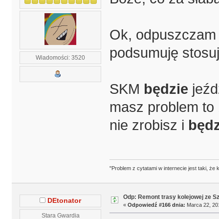
Ok, odpuszczam j
podsumuję stosuj
Wiadomości: 3520
SKM
będzie
jeźd
masz problem to
nie zrobisz i
będz
"Problem z cytatami w internecie jest taki, ż
Odp: Remont trasy kolejowej ze S
DEtonator
«
Odpowiedź #166 dnia:
Marca 22, 201
Stara Gwardia