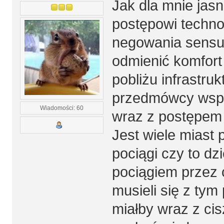
Jak dla mnie jasn
postępowi techn
negowania sensu
odmienić komfor
pobliżu infrastruk
przedmówcy wspom
Wiadomości: 60
wraz z postępem 
Jest wiele miast
pociągi czy to dz
pociągiem przez 
musieli się z tym
miałby wraz z cis