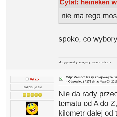
Cytat: heineken w
nie ma tego most
spoko, co wybory
Mózg posiadają wszyscy, rozum nieliczni.
Odp: Remont trasy kolejowej ze S
Vitao
«
Odpowiedź #175 dnia:
Maja 03, 2018
Rozpisuje się
Nie da rady prze
tematu od A do Z
kilometr dalej od 