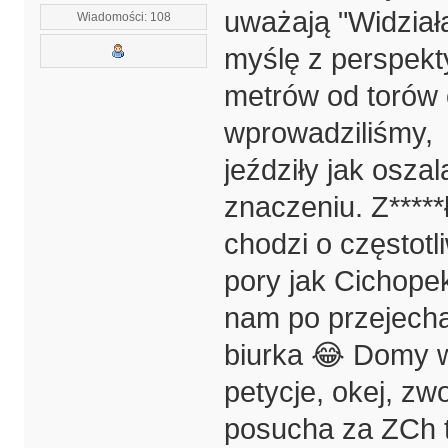
uważają "Widział
Wiadomości: 108
myślę z perspekt
metrów od torów o
wprowadziliśmy, 
jeździły jak osza
znaczeniu. Z*****ł
chodzi o częstotl
pory jak Cichopek
nam po przejecha
biurka 😂 Domy w
petycje, okej, zwo
posucha za ZCh to