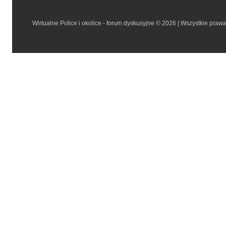
Wirtualne Police i okolice - forum dyskusyjne © 2026 | Wszystkie praw