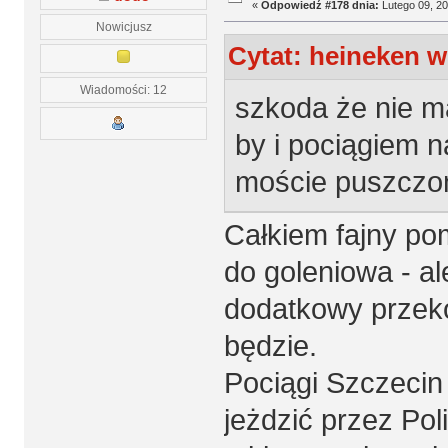
«
Odpowiedź #178 dnia:
Lutego 09, 20
Nowicjusz
Cytat: heineken w
Wiadomości: 12
szkoda że nie m
by i pociągiem na
moście puszczon
Całkiem fajny pom
do goleniowa - al
dodatkowy przekop
będzie.
Pociągi Szczecin
jeżdzić przez Pol