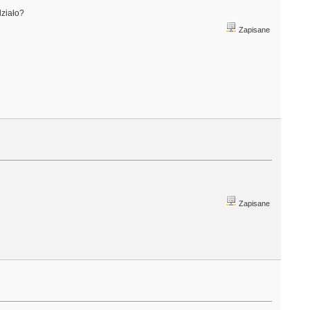
działo?
Zapisane
Zapisane