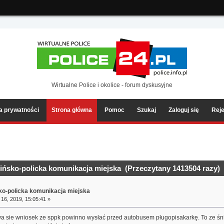
ia2/forum/Sources/Load.php(2501) : eval()'d code
on line
199
Wirtualne Police i okolice - forum dyskusyjne
ka prywatności
Strona główna
Pomoc
Szukaj
Zaloguj się
Reje
ińsko-policka komunikacja miejska (Przeczytany 1413504 razy)
sko-policka komunikacja miejska
16, 2019, 15:05:41 »
wa sie wniosek ze sppk powinno wysłać przed autobusem pługopisakarkę. To ze śn