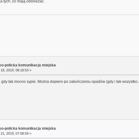
dla tych, co mają odśnieżać.
sko-policka komunikacja miejska
18, 2019, 08:18:53 »
i gdy tak mocno sypie. Można dopiero po zakończeniu opadów (gdy i tak wszystko z
sko-policka komunikacja miejska
21, 2019, 07:08:59 »