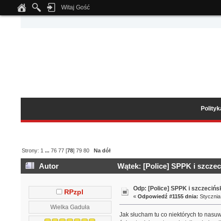
Witaj Gość
Notice
: Undefined index: tapatalk_body_hook in
/home/klient.dhosting.pl/wipmed
Polity
Strony:
1
...
76
77
[
78
]
79
80
Na dół
Autor
Wątek: [Police] SPPK i szczec
Odp: [Police] SPPK i szczeciń
RPzpl
«
Odpowiedź #1155 dnia:
Stycznia 
Wielka Gaduła
Jak słucham tu co niektórych to nasu