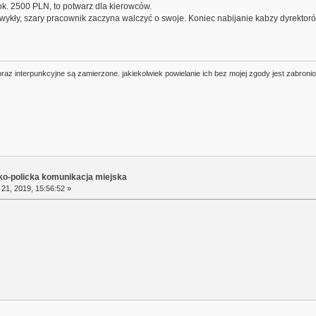
ok. 2500 PLN, to potwarz dla kierowców.
zwykły, szary pracownik zaczyna walczyć o swoje. Koniec nabijanie kabzy dyrekto
oraz interpunkcyjne są zamierzone. jakiekolwiek powielanie ich bez mojej zgody jest zabroni
sko-policka komunikacja miejska
21, 2019, 15:56:52 »