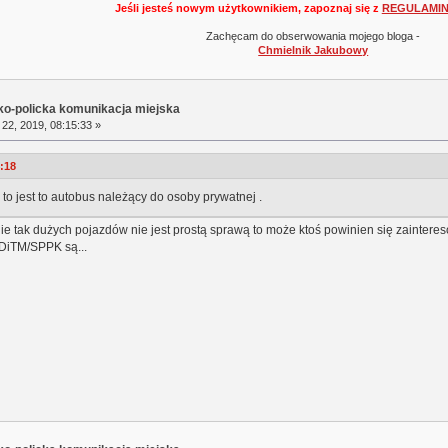
Jeśli jesteś nowym użytkownikiem, zapoznaj się z
REGULAMI
Zachęcam do obserwowania mojego bloga -
Chmielnik Jakubowy
sko-policka komunikacja miejska
22, 2019, 08:15:33 »
4:18
 to jest to autobus należący do osoby prywatnej .
e tak dużych pojazdów nie jest prostą sprawą to może ktoś powinien się zaintereso
ZDiTM/SPPK są...