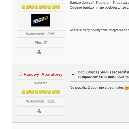
Bardzo dobrze!!! Popieram. Praca za 
Ogólnie bardzo mi siè podoba to, że 
wszelkie błędy stylistyczne ortograficzne 
Wiadomości: 2269
Płeć:
Odp: [Police] SPPK i szczeciń
Rasowy_Aparatowy
«
Odpowiedź #1160 dnia:
Stycznia 
Weteran
No popatrz Dapol, nie zrozumiałeś
Wiadomości: 1626