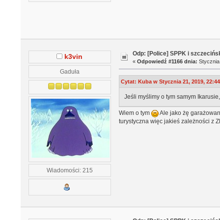
Odp: [Police] SPPK i szczeciń
k3vin
«
Odpowiedź #1166 dnia:
Stycznia 
Gaduła
Cytat: Kuba w Stycznia 21, 2019, 22:4
Jeśli myślimy o tym samym Ikarusie,
Wiem o tym
Ale jako żę garażowani
turystyczna więc jakieś zależności z 
Wiadomości: 215