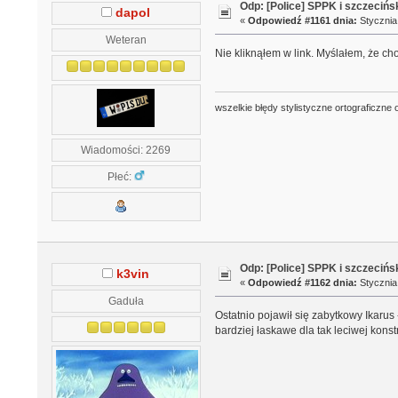
Odp: [Police] SPPK i szczeciń
dapol
«
Odpowiedź #1161 dnia:
Stycznia 
Weteran
Nie kliknąłem w link. Myślałem, że ch
wszelkie błędy stylistyczne ortograficzne 
Wiadomości: 2269
Płeć:
Odp: [Police] SPPK i szczeciń
k3vin
«
Odpowiedź #1162 dnia:
Stycznia 
Gaduła
Ostatnio pojawił się zabytkowy Ikarus
bardziej łaskawe dla tak leciwej konst