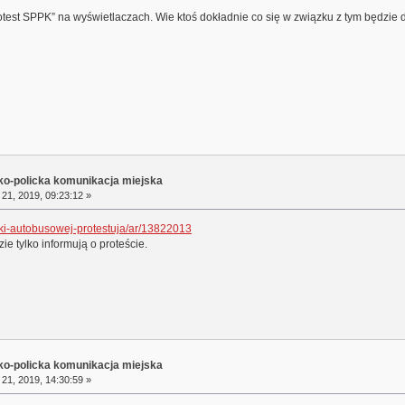
test SPPK” na wyświetlaczach. Wie ktoś dokładnie co się w związku z tym będzie 
sko-policka komunikacja miejska
21, 2019, 09:23:12 »
olki-autobusowej-protestuja/ar/13822013
ie tylko informują o proteście.
sko-policka komunikacja miejska
21, 2019, 14:30:59 »