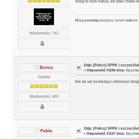
śnieg to dziw natury, ale tylko chyba 
Mózg posiadają wszyscy, rozum nieliczni.
Wiadomości: 742
Odp: [Police] SPPK i szczeciń
Borisz
«
Odpowiedź #1156 dnia:
Stycznia 
Gaduła
Nie da się na bieżąco odśnieżyć drog
Wiadomości: 460
Odp: [Police] SPPK i szczeciń
Pablo
«
Odpowiedź #1157 dnia:
Stycznia 