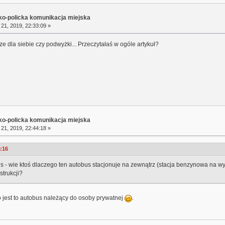
sko-policka komunikacja miejska
21, 2019, 22:33:09 »
ze dla siebie czy podwyżki... Przeczytałaś w ogóle artykuł?
sko-policka komunikacja miejska
21, 2019, 22:44:18 »
9:16
us - wie ktoś dlaczego ten autobus stacjonuje na zewnątrz (stacja benzynowa na wy
strukcji?
o jest to autobus należący do osoby prywatnej
.