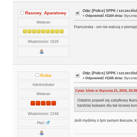
Odp: [Police] SPPK i szczeciń
Rasowy_Aparatowy
«
Odpowiedź #1164 dnia:
Stycznia 
Weteran
Franczeska - oni nie walczą o pieniąd
Wiadomości: 1626
Odp: [Police] SPPK i szczeciń
Kuba
«
Odpowiedź #1165 dnia:
Stycznia 
Administrator
Cytat: k3vin w Stycznia 21, 2019, 19:3
Weteran
Ostatnio pojawił się zabytkowy Ikar
bardziej łaskawe dla tak leciwej kon
Wiadomości: 2248
Jeśli myślimy o tym samym Ikarusie, t
Płeć: