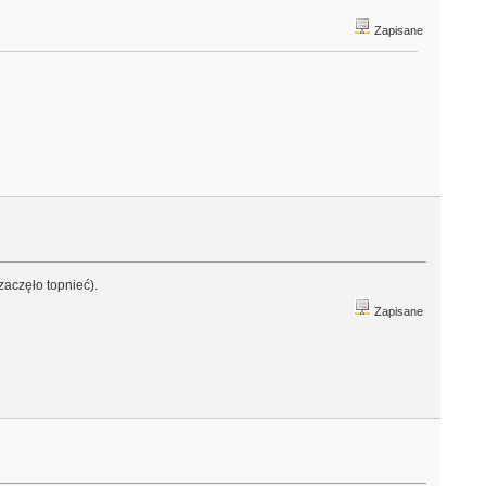
Zapisane
aczęło topnieć).
Zapisane