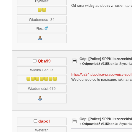
Bywalec
Od rana widzę autobusy z hasłem „pro
Wiadomości: 34
Płeć:
Odp: [Police] SPPK i szczeciń
Qba99
«
Odpowiedź #1158 dnia:
Stycznia 
Wielka Gaduła
https://gs24.pl/police-pracownicy-sp
Według tego co tu napisane, jak na raz
Wiadomości: 679
Odp: [Police] SPPK i szczeciń
dapol
«
Odpowiedź #1159 dnia:
Stycznia 
Weteran