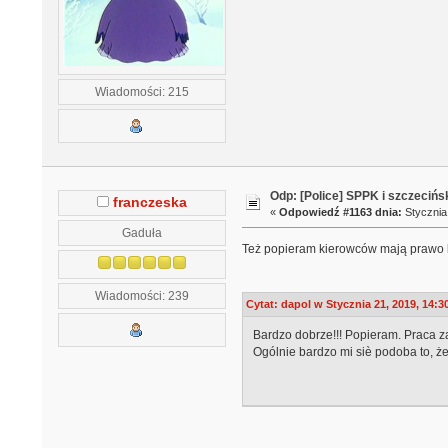
Wiadomości: 215
Odp: [Police] SPPK i szczeciń
franczeska
«
Odpowiedź #1163 dnia:
Stycznia 
Gaduła
Też popieram kierowców mają prawo by
Wiadomości: 239
Cytat: dapol w Stycznia 21, 2019, 14:3
Bardzo dobrze!!! Popieram. Praca z
Ogólnie bardzo mi siè podoba to, ż