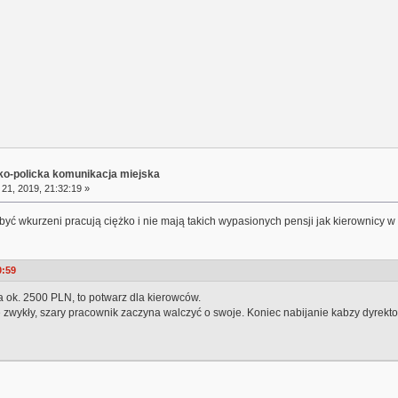
sko-policka komunikacja miejska
21, 2019, 21:32:19 »
ć wkurzeni pracują ciężko i nie mają takich wypasionych pensji jak kierownicy 
0:59
a ok. 2500 PLN, to potwarz dla kierowców.
e zwykły, szary pracownik zaczyna walczyć o swoje. Koniec nabijanie kabzy dyrek