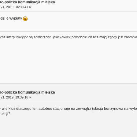
sko-policka komunikacja miejska
21, 2019, 16:39:41 »
odzi o wypłaty
oraz interpunkcyjne są zamierzone. jakiekolwiek powielanie ich bez mojej zgody jest zabroni
sko-policka komunikacja miejska
21, 2019, 19:39:16 »
 - wie ktoś dlaczego ten autobus stacjonuje na zewnątrz (stacja benzynowa na wylo
rukcji?