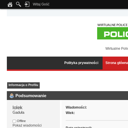
Witaj Gość
Notice
: Undefined index: tapatalk_body_hook in
/home/klient.dhosting.pl/wipmed
Wirtualne Poli
Polityka prywatności
Strona główn
Informacja o Profilu
Podsumowanie
lolek 
Wiadomości:
Gaduła
Wiek:
Offline
Pokaż wiadomości