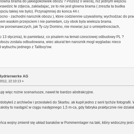
glowna brama do jakiegokolwiek obozu ? Piszesz o wiecej, niz jednym wejsciu
rawdzic te zdjecia, zakladajac, ze to nie jest glowna brama ( zreszta ta budka
sciu takiej nie bylo). Przynajmniej do konca 44 r.
nocno - zachodni naroznik obozu ), ktore codziennie uzywalismy, wychodzac do pra
ilem waskim przejsciem i nie pamietam, czy obok byla wieksza brama.
alow porownawczych, jak Ty czy Domino, nie mowiac juz o umiejetnosciach,
 po 13 stycznia), to pamietasz, co pisalem na temat czesciowej odbudowy PL ?
bozu zostala odbudowana, wiec akurat ten naroznik mogl wygladac nieco
 od wybuchu jednego z Tallboy'ow.
r Hydrierwerke AG
2012, 22:10:13 »
uję więc rożne scenariusze, nawet te bardzo abstrakcyjne.
 wydobyłeś z archiwów i przesłałeś do Skarbu. ak kupił jedno z serii tychże fotograf
łoby to nastąpić w ciągu następnego 1,5 m-ca, gdy fabryka praktycznie nie działa
ca wojny zmienił się układ baraków w Pommernlager na taki, który widoczny jest 