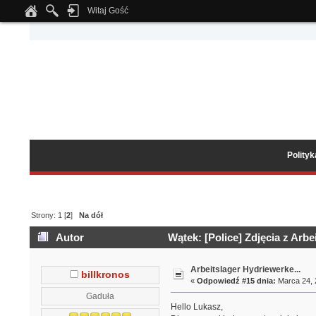
Witaj Gość
Notice
: Undefined index: tapatalk_body_hook in
/home/klient.dhosting.pl/wipmed
Polity
Strony:
1
[
2
]
Na dół
Autor
Wątek: [Police] Zdjęcia z Arb
Arbeitslager Hydriewerke...
billkronos
«
Odpowiedź #15 dnia:
Marca 24, 
Gaduła
Hello Lukasz,