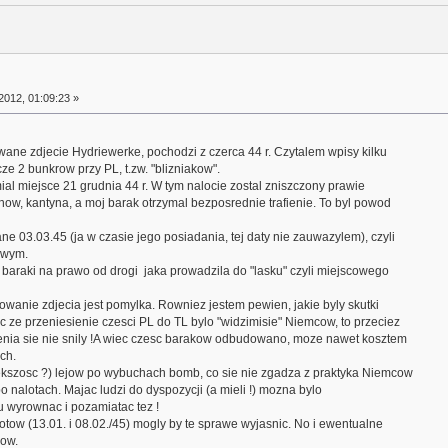
2012, 01:09:23 »
ane zdjecie Hydriewerke, pochodzi z czerca 44 r. Czytalem wpisy kilku
ze 2 bunkrow przy PL, t.zw. "blizniakow".
ial miejsce 21 grudnia 44 r. W tym nalocie zostal zniszczony prawie
how, kantyna, a moj barak otrzymal bezposrednie trafienie. To byl powod
ane 03.03.45 (ja w czasie jego posiadania, tej daty nie zauwazylem), czyli
owym.
baraki na prawo od drogi jaka prowadzila do "lasku" czyli miejscowego
wanie zdjecia jest pomylka. Rowniez jestem pewien, jakie byly skutki
 ze przeniesienie czesci PL do TL bylo "widzimisie" Niemcow, to przeciez
enia sie nie snily !A wiec czesc barakow odbudowano, moze nawet kosztem
ch.
iekszosc ?) lejow po wybuchach bomb, co sie nie zgadza z praktyka Niemcow
 nalotach. Majac ludzi do dyspozycji (a mieli !) mozna bylo
u wyrownac i pozamiatac tez !
lotow (13.01. i 08.02./45) mogly by te sprawe wyjasnic. No i ewentualne
cow.