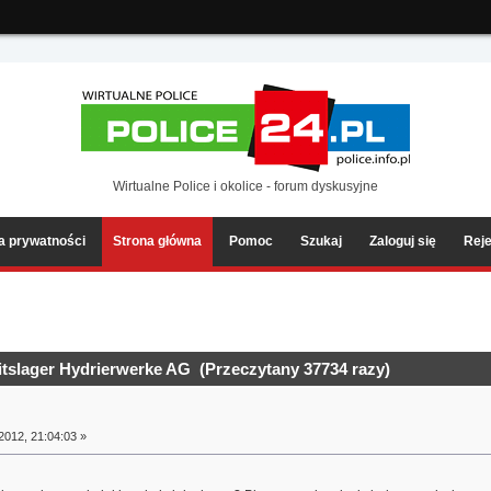
ia2/forum/Sources/Load.php(2501) : eval()'d code
on line
199
Wirtualne Police i okolice - forum dyskusyjne
ka prywatności
Strona główna
Pomoc
Szukaj
Zaloguj się
Reje
eitslager Hydrierwerke AG (Przeczytany 37734 razy)
2012, 21:04:03 »