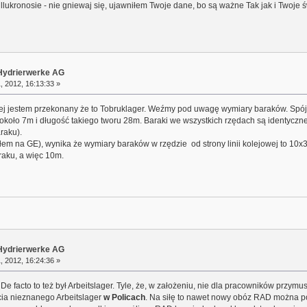
llukronosie - nie gniewaj się, ujawniłem Twoje dane, bo są ważne Tak jak i Twoje 
r Hydrierwerke AG
, 2012, 16:13:33 »
niej jestem przekonany że to Tobruklager. Weźmy pod uwagę wymiary baraków. Spó
 - około 7m i długość takiego tworu 28m. Baraki we wszystkich rzędach są identycz
raku).
em na GE), wynika że wymiary baraków w rzędzie od strony linii kolejowej to 10
raku, a więc 10m.
r Hydrierwerke AG
, 2012, 16:24:36 »
I. De facto to też był Arbeitslager. Tyle, że, w założeniu, nie dla pracowników przy
ęcia nieznanego Arbeitslager
w Policach
. Na siłę to nawet nowy obóz RAD można po