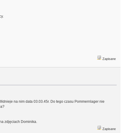
cy.
Zapisane
ii. Widnieje na nim data 03.03.45r. Do tego czasu Pommernlager nie
ła?
na zdjęciach Dominika.
Zapisane