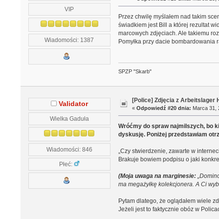
VIP
Przez chwilę myślałem nad takim sce
świadkiem jest Bill a której rezultat
marcowych zdjęciach. Ale takiemu ro
Wiadomości: 1387
Pomyłka przy dacie bombardowania rac
SPZP "Skarb"
[Police] Zdjęcia z Arbeitslage
Validator
«
Odpowiedź #20 dnia:
Marca 31, 
Wielka Gaduła
Wróćmy do spraw najmilszych, bo ki
dyskusję. Poniżej przedstawiam ot
Wiadomości: 846
„Czy stwierdzenie, zawarte w interne
Brakuje bowiem podpisu o jaki konkr
Płeć:
(Moja uwaga na marginesie:
„Domino”
ma megażyłkę kolekcjonera. A Ci wyb
Pytam dlatego, że oglądałem wiele zdj
Jeżeli jest to faktycznie obóz w Polic