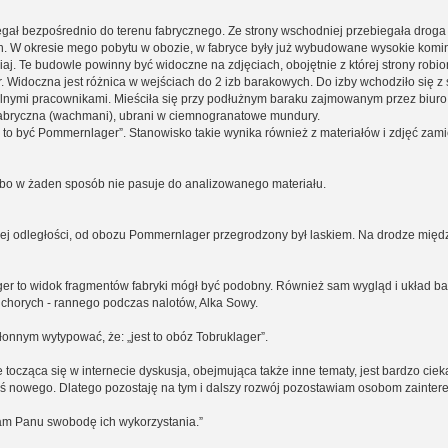
egał bezpośrednio do terenu fabrycznego. Ze strony wschodniej przebiegała droga 
ych. W okresie mego pobytu w obozie, w fabryce były już wybudowane wysokie kom
iaj. Te budowle powinny być widoczne na zdjęciach, obojętnie z której strony rob
idoczna jest różnica w wejściach do 2 izb barakowych. Do izby wchodziło się z s
wilnymi pracownikami. Mieściła się przy podłużnym baraku zajmowanym przez biuro k
 fabryczna (wachmani), ubrani w ciemnogranatowe mundury.
e to być Pommernlager”. Stanowisko takie wynika również z materiałów i zdjęć zami
 bo w żaden sposób nie pasuje do analizowanego materiału.
ej odległości, od obozu Pommernlager przegrodzony był laskiem. Na drodze międz
ger to widok fragmentów fabryki mógł być podobny. Również sam wygląd i układ b
 chorych - rannego podczas nalotów, Alka Sowy.
onnym wytypować, że: „jest to obóz Tobruklager”.
ocząca się w internecie dyskusja, obejmująca także inne tematy, jest bardzo ciek
oś nowego. Dlatego pozostaję na tym i dalszy rozwój pozostawiam osobom zainter
iam Panu swobodę ich wykorzystania.”