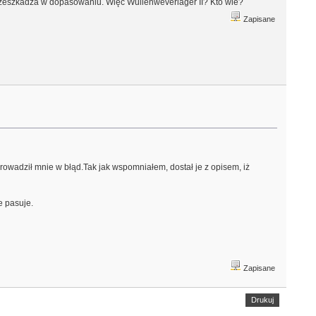
rzeszkadza w dopasowaniu. Więc Wullenweverlager II? Kto wie?
Zapisane
owadził mnie w błąd.Tak jak wspomniałem, dostał je z opisem, iż
e pasuje.
Zapisane
Drukuj