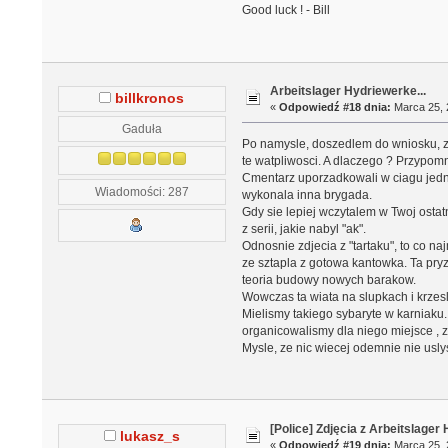
Good luck ! - Bill
Arbeitslager Hydriewerke...
billkronos
«
Odpowiedź #18 dnia:
Marca 25, 
Gaduła
Po namysle, doszedlem do wniosku, ze 
te watpliwosci. A dlaczego ? Przypom
Cmentarz uporzadkowali w ciagu jedne
Wiadomości: 287
wykonala inna brygada.
Gdy sie lepiej wczytalem w Twoj ostat
z serii, jakie nabyl "ak".
Odnosnie zdjecia z "tartaku", to co na
ze sztapla z gotowa kantowka. Ta pry
teoria budowy nowych barakow.
Wowczas ta wiata na slupkach i krzesl
Mielismy takiego sybaryte w karniaku
organicowalismy dla niego miejsce ,
Mysle, ze nic wiecej odemnie nie usly
[Police] Zdjęcia z Arbeitslage
lukasz_s
«
Odpowiedź #19 dnia:
Marca 25, 