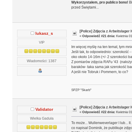
Wykorzystałem, pro publico bono!
Bi
przed Świętami...
[Police] Zdjęcia z Arbeitslage
lukasz_s
«
Odpowiedź #21 dnia:
Kwietnia 01
VIP
Im więcej myślę na ten temat, tym m
Jeśli tak, to odpowiednio: szerokość
oko około 14-16m (+/- 2 szerokości ba
Wiadomości: 1387
Z pomiarów zdjęcia RAFu '43 (nałożył
baraków- taka sama jak szerokość ba
A jeśli nie Tobruk i Pommern, to co?
SPZP "Skarb"
[Police] Zdjęcia z Arbeitslage
Validator
«
Odpowiedź #22 dnia:
Kwietnia 01
Wielka Gaduła
To może... Wullenweverlager I lub... I
co napisał Dominik, że publikuje zdj