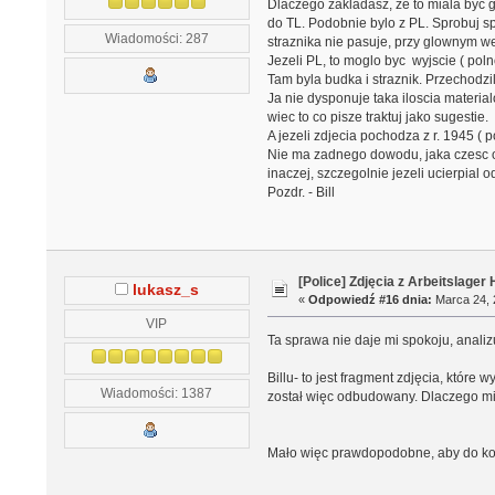
Dlaczego zakladasz, ze to miala byc 
do TL. Podobnie bylo z PL. Sprobuj sp
Wiadomości: 287
straznika nie pasuje, przy glownym wej
Jezeli PL, to moglo byc wyjscie ( pol
Tam byla budka i straznik. Przechodz
Ja nie dysponuje taka iloscia materi
wiec to co pisze traktuj jako sugestie.
A jezeli zdjecia pochodza z r. 1945 (
Nie ma zadnego dowodu, jaka czesc o
inaczej, szczegolnie jezeli ucierpial
Pozdr. - Bill
[Police] Zdjęcia z Arbeitslage
lukasz_s
«
Odpowiedź #16 dnia:
Marca 24, 
VIP
Ta sprawa nie daje mi spokoju, analiz
Billu- to jest fragment zdjęcia, które
Wiadomości: 1387
został więc odbudowany. Dlaczego mia
Mało więc prawdopodobne, aby do koń