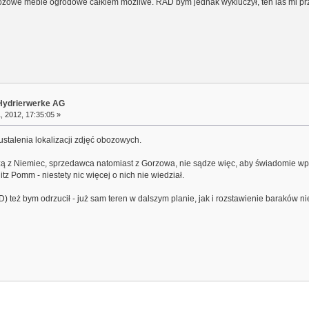
rzozowe meble ogrodowe całkiem możliwe. RAD bym jednak wykluczył, ten las mi p
r Hydrierwerke AG
, 2012, 17:35:05 »
stalenia lokalizacji zdjęć obozowych.
ą z Niemiec, sprzedawca natomiast z Gorzowa, nie sądze więc, aby świadomie wpr
tz Pomm - niestety nic więcej o nich nie wiedział.
 też bym odrzucił - już sam teren w dalszym planie, jak i rozstawienie baraków ni