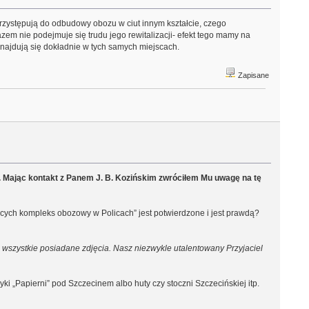
zystępują do odbudowy obozu w ciut innym kształcie, czego
azem nie podejmuje się trudu jego rewitalizacji- efekt tego mamy na
najdują się dokładnie w tych samych miejscach.
Zapisane
. Mając kontakt z Panem J. B. Kozińskim zwróciłem Mu uwagę na tę
ących kompleks obozowy w Policach” jest potwierdzone i jest prawdą?
 wszystkie posiadane zdjęcia. Nasz niezwykle utalentowany Przyjaciel
i „Papierni” pod Szczecinem albo huty czy stoczni Szczecińskiej itp.