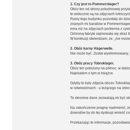
1. Czy jest to Pommernlager?
Obóz ten od strony południowej przyl
te widoczne są na zdjęciach lotnicz
Ruiny tego budynku pozostały do dzis
znanych mi baraków w Pommernlager. W
inna niż na zdjęciach portiernia z cy
Ochroną fabryki zajmowała się straż
W konkluzji stwierdzam, że: „nie moż
2. Obóz karny Hägerwelle.
Nie może być. Został wyeliminowany,
3. Obóz pracy Tobruklager.
Obóz ten położony na północ, w dalsz
Napisałem o tym w książce.
Gdyby to były zdjęcia obozu Tobrukla
w odwiedzinach - u leżącego na izbie
Te skromne dane zezwalają mi być skł
Na zakończenie pragnę nadmienić, że t
dowodów by do tej dyskusji wnieść c
Przekazując te informacje, pozostaw