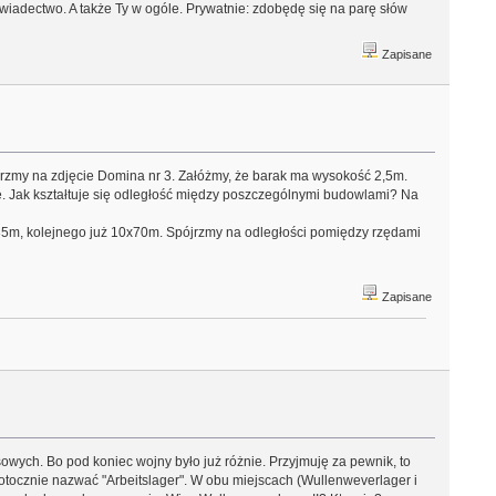
świadectwo. A także Ty w ogóle. Prywatnie: zdobędę się na parę słów
Zapisane
jrzmy na zdjęcie Domina nr 3. Załóżmy, że barak ma wysokość 2,5m.
ne. Jak kształtuje się odległość między poszczególnymi budowlami? Na
x35m, kolejnego już 10x70m. Spójrzmy na odległości pomiędzy rzędami
Zapisane
musowych. Bo pod koniec wojny było już różnie. Przyjmuję za pewnik, to
tocznie nazwać "Arbeitslager". W obu miejscach (Wullenweverlager i