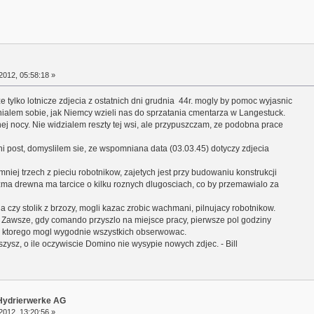
2012, 05:58:18 »
tylko lotnicze zdjecia z ostatnich dni grudnia 44r. mogly by pomoc wyjasnic
nialem sobie, jak Niemcy wzieli nas do sprzatania cmentarza w Langestuck.
j nocy. Nie widzialem reszty tej wsi, ale przypuszczam, ze podobna prace
ni post, domyslilem sie, ze wspomniana data (03.03.45) dotyczy zdjecia
jmniej trzech z pieciu robotnikow, zajetych jest przy budowaniu konstrukcji
zma drewna ma tarcice o kilku roznych dlugosciach, co by przemawialo za
a czy stolik z brzozy, mogli kazac zrobic wachmani, pilnujacy robotnikow.
. Zawsze, gdy comando przyszlo na miejsce pracy, pierwsze pol godziny
 z ktorego mogl wygodnie wszystkich obserwowac.
szysz, o ile oczywiscie Domino nie wysypie nowych zdjec. - Bill
r Hydrierwerke AG
2012, 13:20:56 »