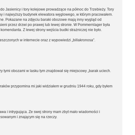
do Jasienicy i tory kolejowe prowadzące na północ do Trzebieży. Tory
iny i najwyższy budynek elewatora węglowego, w którym pracowałem.
ione. Pokazane na zdjęciu baraki obozowe mają inny wygląd od
ieni przez drzwi po prawej lub lewej stronie. W Pommernlager była
omendanta. Z lewej strony wejścia budki strażniczej nie było.
eszczonych w internecie oraz z wypowiedzi „billakronosa”.
y tymi obozami w lasku tym znajdował się miejscowy „barak uciech.
araków przypomina mi jaki widziałem w grudniu 1944 roku, gdy byłem
awa i intrygująca. Ze swej strony mam zbyt mało wiadomości i
esowanym i znającym się na rzeczy.