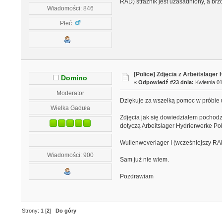
RAD) strażnik jest uzasadniony, a b
Wiadomości: 846
Płeć:
[Police] Zdjęcia z Arbeitslage
Domino
«
Odpowiedź #23 dnia:
Kwietnia 01
Moderator
Dziękuje za wszelką pomoc w próbie u
Wielka Gaduła
Zdjęcia jak się dowiedziałem pochodz
dotyczą Arbeitslager Hydrierwerke Poli
Wullenweverlager I (wcześniejszy RAD)
Wiadomości: 900
Sam już nie wiem.
Pozdrawiam
Strony:
1
[
2
]
Do góry