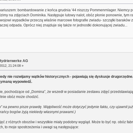
nariuszem: bombardowanie z końca grudnia '44 niszczy Pommenrnlager. Niemcy pr
 widzimy na zdjęciach Dominika. Następuje lutowy nalot, obóz płonie ponownie, tym r
zwojowi wypadków przeczą właśnie marcowe fotografie zwiadu- szczątki baraków z
zej odpada. Oprócz niej znajduje się także nr jednostki dokonującej zwiadu...
r Hydrierwerke AG
2012, 21:24:08 »
edy nie rozwijamy wątków historycznych - pojawiają się dyskusje drugorzędne
rzymaną wypowiedź.
cie, pochodzące od „Domina”, że wszedł w posiadanie zestawu zdjęć przedstawiaj
etnie obóz może chodzić.
 na pewno pisze prawdę. Wątpliwość może dotyczyć jedynie faktu, czy ujawnił już
rańcy bogów żyją niekiedy własnymi prawami.)
ęć z różnych obozów i wszystkie miały podobny wygląd. Może to być np. obóz fabryk
ach, to moje spostrzeżenia i uwagi są następujące: