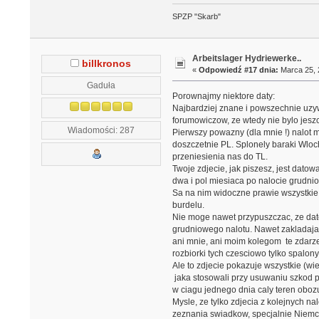
SPZP "Skarb"
Arbeitslager Hydriewerke..
billkronos
«
Odpowiedź #17 dnia:
Marca 25, 
Gaduła
Porownajmy niektore daty:
Najbardziej znane i powszechnie uzyw
forumowiczow, ze wtedy nie bylo jeszc
Wiadomości: 287
Pierwszy powazny (dla mnie !) nalot m
doszczetnie PL. Splonely baraki Wloc
przeniesienia nas do TL.
Twoje zdjecie, jak piszesz, jest datow
dwa i pol miesiaca po nalocie grudni
Sa na nim widoczne prawie wszystkie 
burdelu.
Nie moge nawet przypuszczac, ze dato
grudniowego nalotu. Nawet zakladajac
ani mnie, ani moim kolegom te zdarz
rozbiorki tych czesciowo tylko spalony
Ale to zdjecie pokazuje wszystkie (w
jaka stosowali przy usuwaniu szkod po
w ciagu jednego dnia caly teren oboz
Mysle, ze tylko zdjecia z kolejnych na
zeznania swiadkow, specjalnie Niem