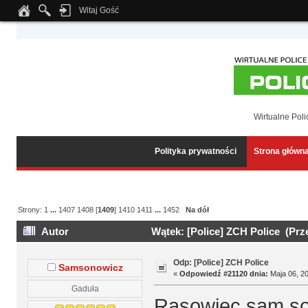
Witaj Gość
Notice
: Undefined index: tapatalk_body_hook in
/home/klient.dhosting.pl/wipmed
Wirtualne Poli
Polityka prywatności
Strona główn
Strony:
1
...
1407
1408
[
1409
]
1410
1411
...
1452
Na dół
Autor
Wątek: [Police] ZCH Police (Prz
Odp: [Police] ZCH Police
Samsonowicz
«
Odpowiedź #21120 dnia:
Maja 06, 20
Gaduła
Rasowiec sam sobi