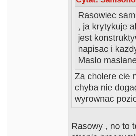
Rasowiec sam s
, ja krytykuje 
jest konstrukt
napisac i kaz
Maslo maslan
Za cholere cie 
chyba nie dogad
wyrownac pozio
Rasowy , no to t