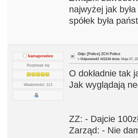
najwyżej jak był
spółek była pańs
Odp: [Police] ZCH Police
kanapowiec
«
Odpowiedź #21134 dnia:
Maja 07, 20
Rozpisuje się
O dokładnie tak j
Jak wyglądają ne
Wiadomości: 113
ZZ: - Dajcie 100
Zarząd: - Nie dam