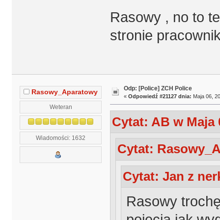
Rasowy , no to te
stronie pracowni
Odp: [Police] ZCH Police
Rasowy_Aparatowy
«
Odpowiedź #21127 dnia:
Maja 06, 20
Weteran
Cytat: AB w Maja 
Wiadomości: 1632
Cytat: Rasowy_Ap
Cytat: Jan z ner
Rasowy trochę
pojęcia jak wyg