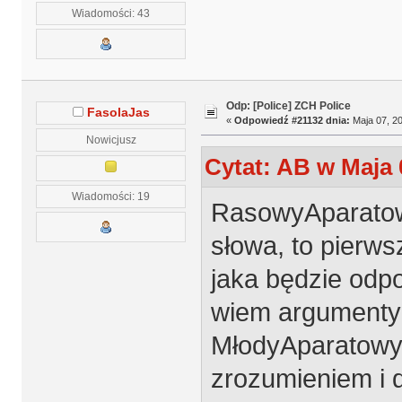
Wiadomości: 43
Odp: [Police] ZCH Police
FasolaJas
«
Odpowiedź #21132 dnia:
Maja 07, 20
Nowicjusz
Cytat: AB w Maja 
Wiadomości: 19
RasowyAparatowy
słowa, to pierw
jaka będzie odpo
wiem argumenty 
MłodyAparatowy,
zrozumieniem i d