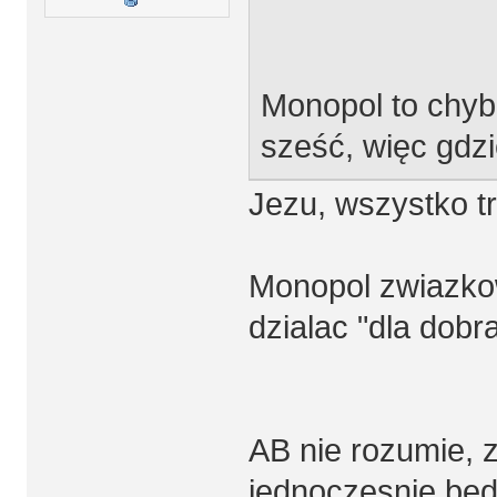
Monopol to chyba
sześć, więc gdz
Jezu, wszystko t
Monopol zwiazkow
dzialac "dla dobr
AB nie rozumie, 
jednoczesnie be