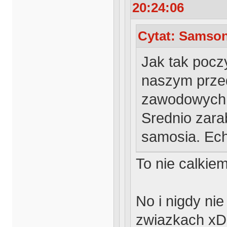
20:24:06
Cytat: Samson
Jak tak poczy
naszym prze
zawodowych ,
Srednio zarab
samosia. Ech
To nie calkiem
No i nigdy ni
zwiazkach xD