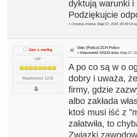
dyktują warunki i
Podziękujcie odp
«
Ostatnia zmiana: Maja 07, 2026, 00:49:03 
Odp: [Police] ZCH Police
Jan z nerką
«
Odpowiedź #21133 dnia:
Maja 07, 20
VIP
A po co są w o og
dobry i uważa, że
Wiadomości: 1219
firmy, gdzie zaz
albo zakłada włas
ktoś musi iść z 
załatwiła, to chy
Związki zawodow