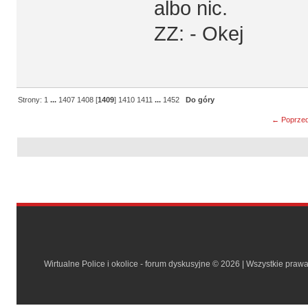
albo nic.
ZZ: - Okej
Strony:
1
...
1407
1408
[
1409
]
1410
1411
...
1452
Do góry
← Poprzed
Wirtualne Police i okolice - forum dyskusyjne © 2026 | Wszystkie praw