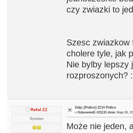
czy zwiazki to j
Szesc zwiazkow t
cholere tyle, jak
Nie bylby lepszy 
rozproszonych? 
Odp: [Police] ZCH Police
Rafał ZZ
«
Odpowiedź #21131 dnia:
Maja 06, 20
Bywalec
Może nie jeden, al