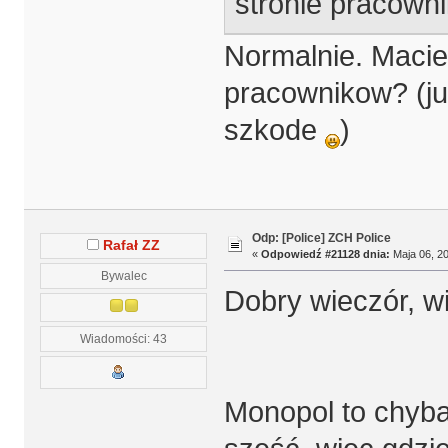
stronie pracowni
Normalnie. Macie
pracownikow? (ju
szkode
)
Odp: [Police] ZCH Police
Rafał ZZ
«
Odpowiedź #21128 dnia:
Maja 06, 20
Bywalec
Dobry wieczór, w
Wiadomości: 43
Monopol to chyba 