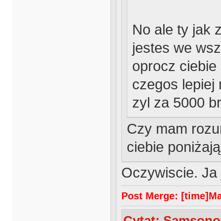
No ale ty jak
jestes we wsz
oprocz ciebie 
czegos lepiej 
zyl za 5000 b
Czy mam rozum
ciebie poniża
Oczywiscie. Ja 
Post Merge: [time]Maj
Cytat: Samsonow