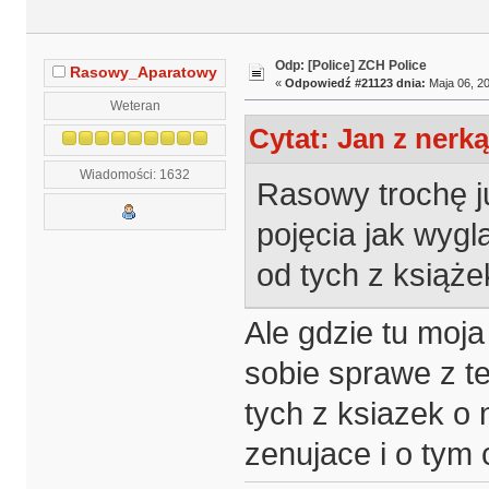
Odp: [Police] ZCH Police
Rasowy_Aparatowy
«
Odpowiedź #21123 dnia:
Maja 06, 20
Weteran
Cytat: Jan z nerką
Wiadomości: 1632
Rasowy trochę j
pojęcia jak wyglą
od tych z książ
Ale gdzie tu moj
sobie sprawe z te
tych z ksiazek o 
zenujace i o tym