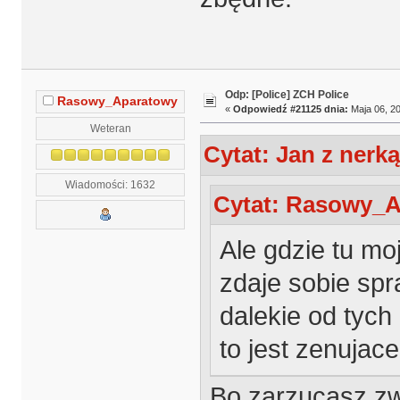
Odp: [Police] ZCH Police
Rasowy_Aparatowy
«
Odpowiedź #21125 dnia:
Maja 06, 20
Weteran
Cytat: Jan z nerką
Wiadomości: 1632
Cytat: Rasowy_Ap
Ale gdzie tu mo
zdaje sobie spr
dalekie od tych
to jest zenujac
Bo zarzucasz z