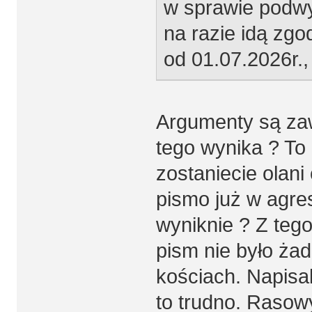
w sprawie podwyż
na razie idą zgo
od 01.07.2026r.,
Argumenty są zaw
tego wynika ? To
zostaniecie olan
pismo już w agres
wyniknie ? Z teg
pism nie było żad
kościach. Napisa
to trudno. Rasow