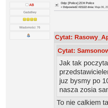
Odp: [Police] ZCH Police
AB
«
Odpowiedź #21122 dnia:
Maja 06, 20
Gadatliwy
Wiadomości: 76
Cytat: Rasowy_Ap
Cytat: Samsonowi
Jak tak poczyta
przedstawiciel
juz bysmy po 10 
nasza zosia sam
To nie calkiem ta