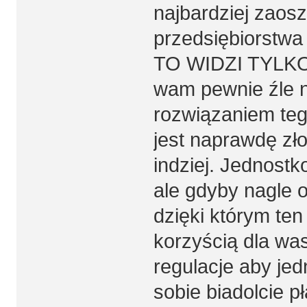
najbardziej zaos
przedsiębiorstw
TO WIDZI TYLK
wam pewnie źle n
rozwiązaniem teg
jest naprawdę zł
indziej. Jednostk
ale gdyby nagle 
dzięki którym ten 
korzyścią dla wa
regulacje aby jed
sobie biadolcie p