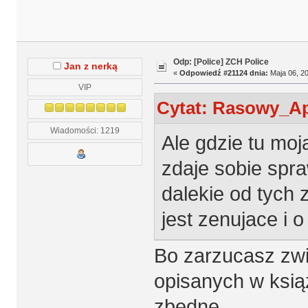
Odp: [Police] ZCH Police
Jan z nerką
«
Odpowiedź #21124 dnia:
Maja 06, 20
VIP
Cytat: Rasowy_Ap
Wiadomości: 1219
Ale gdzie tu mo
zdaje sobie spra
dalekie od tych 
jest zenujace i 
Bo zarzucasz zw
opisanych w ksią
zbędne.