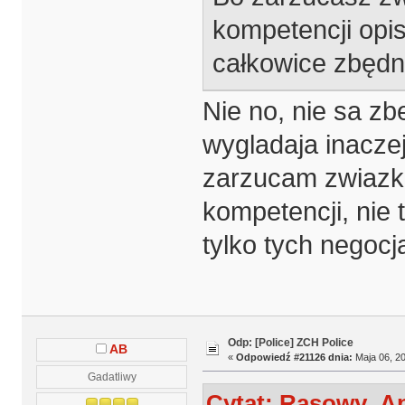
kompetencji opi
całkowice zbędn
Nie no, nie sa z
wygladaja inaczej
zarzucam zwiazk
kompetencji, nie 
tylko tych negoc
Odp: [Police] ZCH Police
AB
«
Odpowiedź #21126 dnia:
Maja 06, 20
Gadatliwy
Cytat: Rasowy_Ap