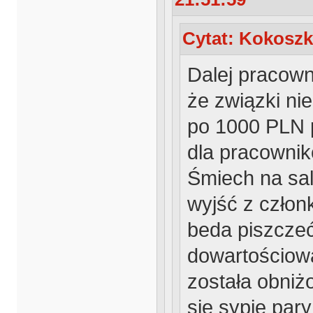
Cytat: Kokoszk
Dalej pracown
że związki nie
po 1000 PLN 
dla pracownik
Śmiech na sali
wyjść z człon
beda piszczeć!
dowartościowa
została obniż
się sypie par