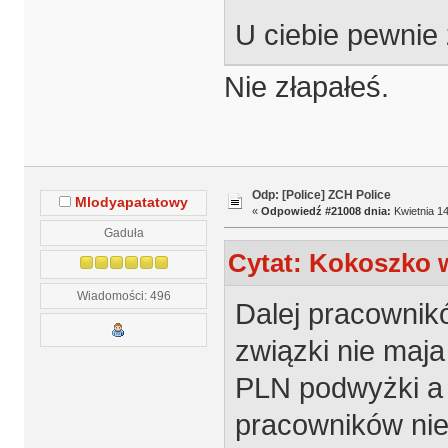
U ciebie pewnie
Nie złapałeś.
Odp: [Police] ZCH Police
Mlodyapatatowy
«
Odpowiedź #21008 dnia:
Kwietnia 14
Gaduła
Cytat: Kokoszko w
Wiadomości: 496
Dalej pracownikó
związki nie maja 
PLN podwyżki a 
pracowników nie