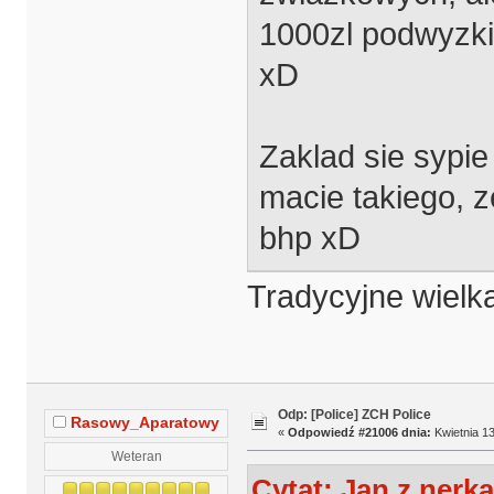
1000zl podwyzki
xD
Zaklad sie sypie
macie takiego, 
bhp xD
Tradycyjne wielka
Odp: [Police] ZCH Police
Rasowy_Aparatowy
«
Odpowiedź #21006 dnia:
Kwietnia 13
Weteran
Cytat: Jan z nerką