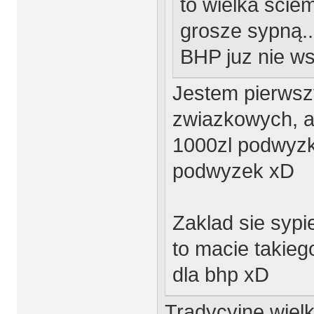
to wielka ściem
grosze sypną..
BHP juz nie w
Jestem pierwsz
zwiazkowych, al
1000zl podwyzki
podwyzek xD
Zaklad sie sypi
to macie takieg
dla bhp xD
Tradycyjne wielk