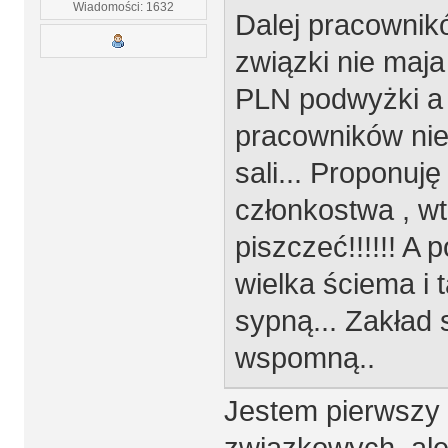
Wiadomości: 1632
Dalej pracownikó
związki nie maja 
PLN podwyżki a 
pracowników nie
sali... Proponuję
członkostwa , w
piszczeć!!!!!! A
wielka ściema i 
sypną... Zakład 
wspomną..
Jestem pierwszy 
zwiazkowych, ale 