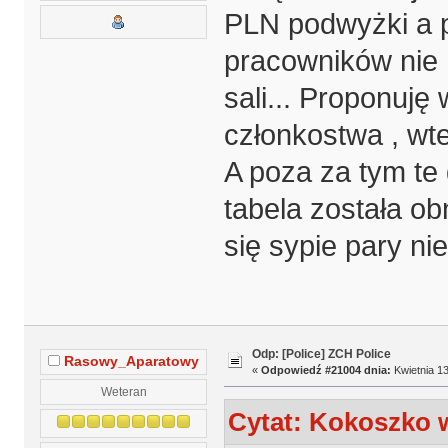
PLN podwyżki a p
pracowników nie
sali... Proponuję 
członkostwa , wt
A poza za tym te 
tabela została ob
się sypie pary n
Odp: [Police] ZCH Police
Rasowy_Aparatowy
«
Odpowiedź #21004 dnia:
Kwietnia 13
Weteran
Cytat: Kokoszko w