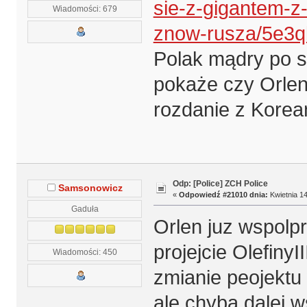
sie-z-gigantem-z
Wiadomości: 679
znow-rusza/5e3q
Polak mądry po s
pokaże czy Orlen 
rozdanie z Korea
Odp: [Police] ZCH Police
Samsonowicz
«
Odpowiedź #21010 dnia:
Kwietnia 14
Gaduła
Orlen juz wspolp
projejcie Olefiny
Wiadomości: 450
zmianie peojektu
ale chyba dalej w