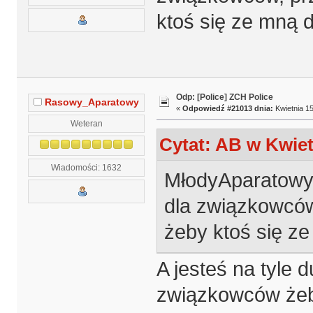
ktoś się ze mną d
Odp: [Police] ZCH Police
Rasowy_Aparatowy
«
Odpowiedź #21013 dnia:
Kwietnia 15
Weteran
Cytat: AB w Kwiet
Wiadomości: 1632
MłodyAparatowy
dla związkowców
żeby ktoś się ze
A jesteś na tyle
związkowców żeby