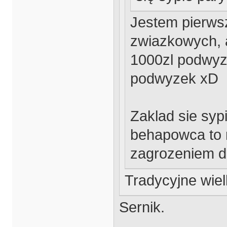
Jestem pierws
zwiazkowych, a
1000zl podwyzk
podwyzek xD
Zaklad sie sypi
behapowca to m
zagrozeniem d
Tradycyjne wiel
Sernik.