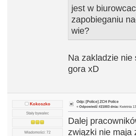
jest w biurowcac
zapobieganiu na
wie?
Na zakladzie nie
gora xD
Odp: [Police] ZCH Police
Kokoszko
«
Odpowiedź #21003 dnia:
Kwietnia 13
Stały bywalec
Dalej pracowników
związki nie maja z
Wiadomości: 72