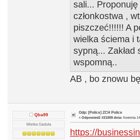
sali... Proponuję
członkostwa , w
piszczeć!!!!!! A
wielka ściema i 
sypną... Zakład 
wspomną..
AB , bo znowu b
Odp: [Police] ZCH Police
Qba99
«
Odpowiedź #21009 dnia:
Kwietnia 14
Wielka Gaduła
https://businessi