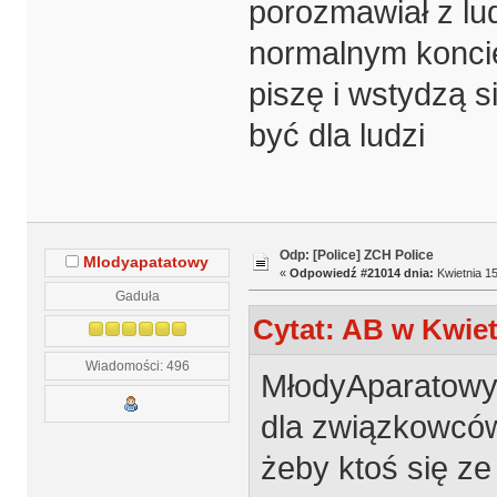
porozmawiał z lu
normalnym koncie
piszę i wstydzą 
być dla ludzi
Odp: [Police] ZCH Police
Mlodyapatatowy
«
Odpowiedź #21014 dnia:
Kwietnia 15
Gaduła
Cytat: AB w Kwiet
Wiadomości: 496
MłodyAparatowy
dla związkowców
żeby ktoś się ze