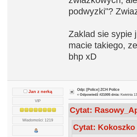
podwyzki"? Zwiaz
Zaklad sie sypie 
macie takiego, z
bhp xD
Odp: [Police] ZCH Police
Jan z nerką
«
Odpowiedź #21005 dnia:
Kwietnia 13
VIP
Cytat: Rasowy_Apa
Wiadomości: 1219
Cytat: Kokoszko 