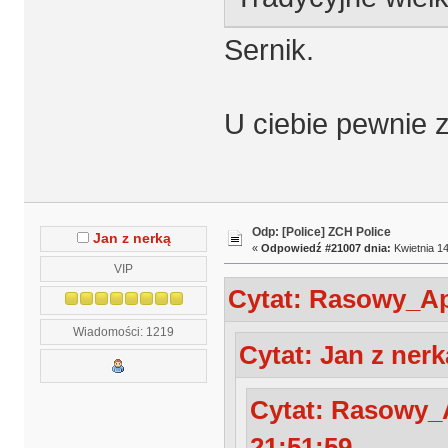
Sernik.
U ciebie pewnie 
Odp: [Police] ZCH Police
Jan z nerką
«
Odpowiedź #21007 dnia:
Kwietnia 14
VIP
Cytat: Rasowy_Apa
Wiadomości: 1219
Cytat: Jan z nerk
Cytat: Rasowy_A
21:51:59