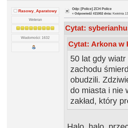
Odp: [Police] ZCH Police
Rasowy_Aparatowy
«
Odpowiedź #21002 dnia:
Kwietnia 13
Weteran
Cytat: syberianhu
Wiadomości: 1632
Cytat: Arkona w 
50 lat gdy wiat
zachodu śmierdz
obudzili. Zdziw
do miasta i nie 
zakład, który p
Halo, halo, prze