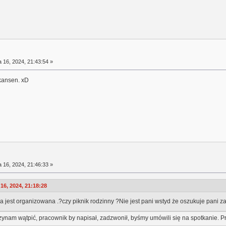
a 16, 2024, 21:43:54 »
skansen. xD
a 16, 2024, 21:46:33 »
16, 2024, 21:18:28
a jest organizowana .?czy piknik rodzinny ?Nie jest pani wstyd że oszukuje pani za
nam wątpić, pracownik by napisał, zadzwonił, byśmy umówili się na spotkanie. Pr