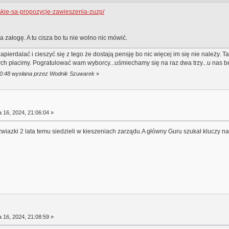
/takie-sa-propozycje-zawieszenia-zuzp/
załogę. A tu cisza bo tu nie wolno nic mówić.
pierdalać i cieszyć się z tego że dostają pensję bo nic więcej im się nie należy. 
ych płacimy. Pogratulować wam wyborcy...uśmiechamy się na raz dwa trzy...u nas b
:40:48 wysłana przez Wodnik Szuwarek
»
a 16, 2024, 21:06:04 »
zwiazki 2 lata temu siedzieli w kieszeniach zarządu.A główny Guru szukał kluczy na 
a 16, 2024, 21:08:59 »