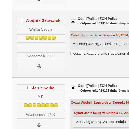
Odp: [Police] ZCH Police
Wodnik Szuwarek
«
Odpowiedź #18160 dnia:
Sierpni
Wielka Gaduła
Cytat: Jan z nerką w Sierpnia 16, 2024,
A ci dalej wierzą, że ktoś uratuje te
Inwestor z Kataru płynie i lada dzień 
Wiadomości: 533
Odp: [Police] ZCH Police
Jan z nerką
«
Odpowiedź #18161 dnia:
Sierpni
VIP
Cytat: Wodnik Szuwarek w Sierpnia 16,
Cytat: Jan z nerką w Sierpnia 16, 20
Wiadomości: 1219
A ci dalej wierzą, że ktoś uratuje 