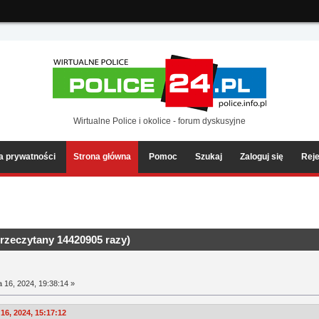
ia2/forum/Sources/Load.php(2501) : eval()'d code
on line
199
Wirtualne Police i okolice - forum dyskusyjne
ka prywatności
Strona główna
Pomoc
Szukaj
Zaloguj się
Reje
rzeczytany 14420905 razy)
a 16, 2024, 19:38:14 »
16, 2024, 15:17:12