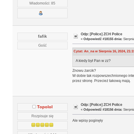
Wiadomości: 85
Odp: [Police] ZCH Police
fafik
«
Odpowiedź #18155 dnia:
Sierpni
Gość
Cytat: An_na w Sierpnia 16, 2024, 21:1
A kiedy był Pan w zz?
Znowu żarcik?
W dobie tak rozpowszechnionego inter
przez stronę. Przecież takową mają.
Odp: [Police] ZCH Police
Topolol
«
Odpowiedź #18156 dnia:
Sierpni
Rozpisuje się
Ale wpisy poginęły