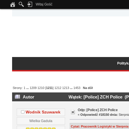
Witaj Gość
Notice
: Undefined index: tapatalk_body_hook in
/home/klient.dhosting.pl/wipmed
Polity
Strony:
1
...
1209
1210
[
1211
]
1212
1213
...
1453
Na dół
Autor
Wątek: [Police] ZCH Police (P
Odp: [Police] ZCH Police
Wodnik Szuwarek
«
Odpowiedź #18150 dnia:
Sierpni
Wielka Gaduła
Cytat: Pracownik Logistyki w Sierpnia 