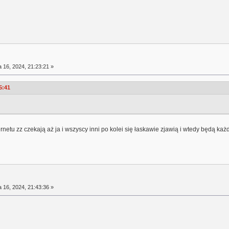
a 16, 2024, 21:23:21 »
5:41
netu zz czekają aż ja i wszyscy inni po kolei się łaskawie zjawią i wtedy będą 
a 16, 2024, 21:43:36 »