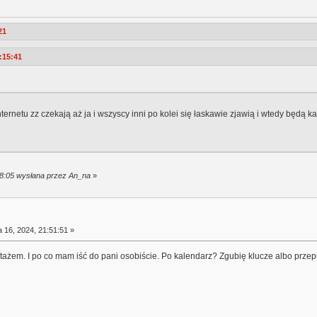
21
:15:41
ernetu zz czekają aż ja i wszyscy inni po kolei się łaskawie zjawią i wtedy będ
:48:05 wysłana przez An_na
»
a 16, 2024, 21:51:51 »
ażem. I po co mam iść do pani osobiście. Po kalendarz? Zgubię klucze albo przepu