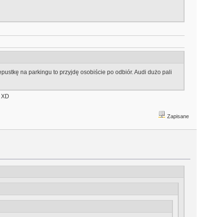
pustkę na parkingu to przyjdę osobiście po odbiór. Audi dużo pali
. XD
Zapisane