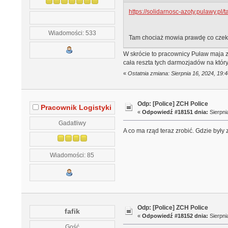
https://solidarnosc-azoty.pulawy.pl
Wiadomości: 533
Tam chociaż mowia prawdę co czeka 
W skrócie to pracownicy Puław maja za
cała reszta tych darmozjadów na któr
«
Ostatnia zmiana: Sierpnia 16, 2024, 19
Odp: [Police] ZCH Police
Pracownik Logistyki
«
Odpowiedź #18151 dnia:
Sierpni
Gadatliwy
A co ma rząd teraz zrobić. Gdzie były 
Wiadomości: 85
Odp: [Police] ZCH Police
fafik
«
Odpowiedź #18152 dnia:
Sierpni
Gość