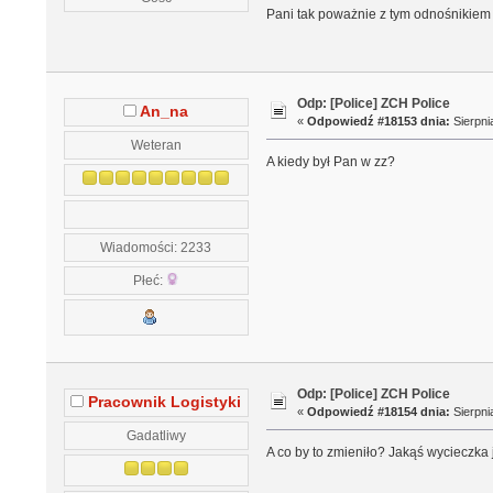
Pani tak poważnie z tym odnośnikiem d
Odp: [Police] ZCH Police
An_na
«
Odpowiedź #18153 dnia:
Sierpni
Weteran
A kiedy był Pan w zz?
Wiadomości: 2233
Płeć:
Odp: [Police] ZCH Police
Pracownik Logistyki
«
Odpowiedź #18154 dnia:
Sierpni
Gadatliwy
A co by to zmieniło? Jakąś wycieczka 