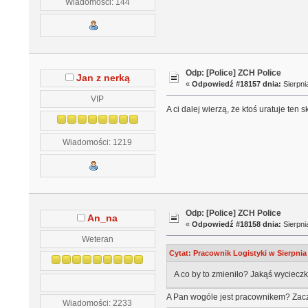
Wiadomości: 144
Odp: [Police] ZCH Police
Jan z nerką
«
Odpowiedź #18157 dnia:
Sierpni
VIP
A ci dalej wierzą, że ktoś uratuje ten 
Wiadomości: 1219
Odp: [Police] ZCH Police
An_na
«
Odpowiedź #18158 dnia:
Sierpni
Weteran
Cytat: Pracownik Logistyki w Sierpnia 
A co by to zmieniło? Jakąś wycieczk
A Pan wogóle jest pracownikem? Zaczy
Wiadomości: 2233