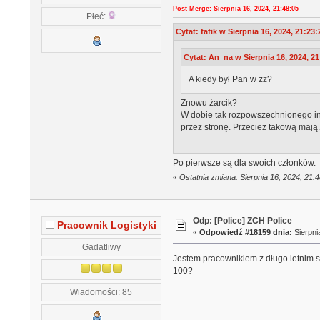
Post Merge: Sierpnia 16, 2024, 21:48:05
Płeć:
Cytat: fafik w Sierpnia 16, 2024, 21:23:
Cytat: An_na w Sierpnia 16, 2024, 21
A kiedy był Pan w zz?
Znowu żarcik?
W dobie tak rozpowszechnionego int
przez stronę. Przecież takową mają.
Po pierwsze są dla swoich członków.
«
Ostatnia zmiana: Sierpnia 16, 2024, 21
Odp: [Police] ZCH Police
Pracownik Logistyki
«
Odpowiedź #18159 dnia:
Sierpni
Gadatliwy
Jestem pracownikiem z długo letnim st
100?
Wiadomości: 85