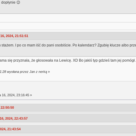
ń dopłynie 😉
16, 2024, 21:51:51
stażem. I po co mam iść do pani osobiście. Po kalendarz? Zgubię klucze albo prze
ma się przyznała, że głosowała na Lewicę. XD Bo jakiś typ gdzieś tam jej pomógł
01:28 wysłana przez Jan z nerką
»
a 16, 2024, 23:16:45 »
 22:50:50
6, 2024, 22:43:57
2024, 21:43:54