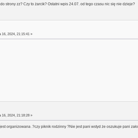
o strony zz? Czy to żarcik? Ostatni wpis 24.07. od tego czasu nic się nie dzieje?
a 16, 2024, 21:15:41 »
a 16, 2024, 21:18:28 »
jest organizowana .?czy piknik rodzinny ?Nie jest pani wstyd że oszukuje pani zało