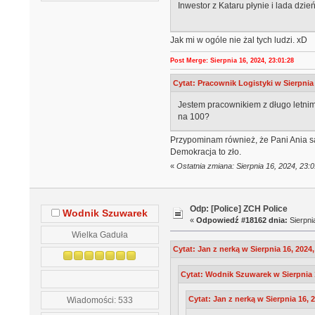
Inwestor z Kataru płynie i lada dzie
Jak mi w ogóle nie żal tych ludzi. xD
Post Merge: Sierpnia 16, 2024, 23:01:28
Cytat: Pracownik Logistyki w Sierpnia 
Jestem pracownikiem z długo letnim 
na 100?
Przypominam również, że Pani Ania sa
Demokracja to zło.
«
Ostatnia zmiana: Sierpnia 16, 2024, 23:
Odp: [Police] ZCH Police
Wodnik Szuwarek
«
Odpowiedź #18162 dnia:
Sierpni
Wielka Gaduła
Cytat: Jan z nerką w Sierpnia 16, 2024,
Cytat: Wodnik Szuwarek w Sierpnia 1
Cytat: Jan z nerką w Sierpnia 16, 
Wiadomości: 533