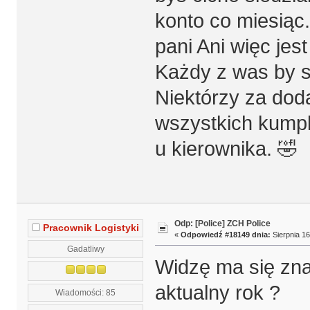
konto co miesiąc
pani Ani więc jes
Każdy z was by si
Niektórzy za doda
wszystkich kumpli
u kierownika. 🤣
Odp: [Police] ZCH Police
Pracownik Logistyki
«
Odpowiedź #18149 dnia:
Sierpnia 16
Gadatliwy
Widzę ma się zna
aktualny rok ?
Wiadomości: 85