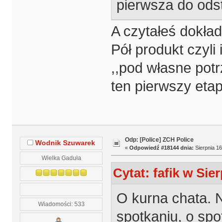
pierwsza do ods
A czytałeś dokład
Pół produkt czyli
,,pod własne pot
ten pierwszy etap
Odp: [Police] ZCH Police
Wodnik Szuwarek
«
Odpowiedź #18144 dnia:
Sierpnia 16
Wielka Gaduła
Cytat: fafik w Sie
O kurna chata. 
Wiadomości: 533
spotkaniu, o spo