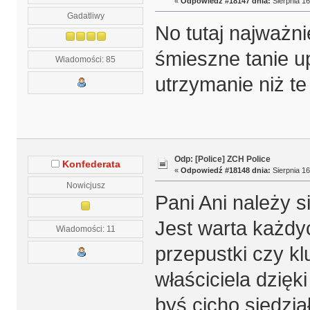
«
Odpowiedź #18147 dnia:
Sierpnia 16
Gadatliwy
No tutaj najważnie
śmieszne tanie u
Wiadomości: 85
utrzymanie niż t
Odp: [Police] ZCH Police
Konfederata
«
Odpowiedź #18148 dnia:
Sierpnia 16
Nowicjusz
Pani Ani należy s
Jest warta każdy
Wiadomości: 11
przepustki czy k
właściciela dzięki
byś cicho siedzia