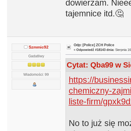
dowierzam. Nieee
tajemnice itd.🤔
Odp: [Police] ZCH Police
Szmmic92
«
Odpowiedź #18143 dnia:
Sierpnia 16
Gadatliwy
Cytat: Qba99 w Si
Wiadomości: 99
https://businessi
chemiczny-zajm
liste-firm/gpxk9
No to już się mo