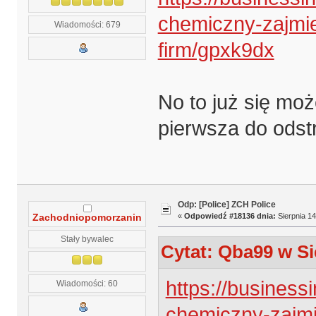
chemiczny-zajmi
Wiadomości: 679
firm/gpxk9dx
No to już się moż
pierwsza do odst
Odp: [Police] ZCH Police
«
Odpowiedź #18136 dnia:
Sierpnia 14
Zachodniopomorzanin
Stały bywalec
Cytat: Qba99 w Si
https://businessi
Wiadomości: 60
chemiczny-zajm