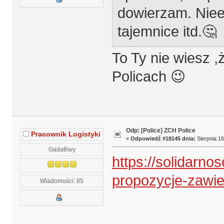
dowierzam. Niee
tajemnice itd.🤔
To Ty nie wiesz ,
Policach 😉
Odp: [Police] ZCH Police
Pracownik Logistyki
«
Odpowiedź #18145 dnia:
Sierpnia 16
Gadatliwy
https://solidarnos
propozycje-zawie
Wiadomości: 85