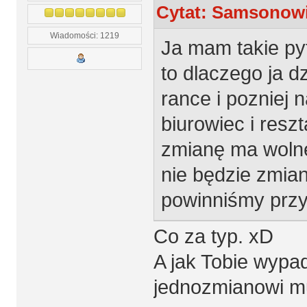
Cytat: Samsonowic
Wiadomości: 1219
Ja mam takie py
to dlaczego ja d
rance i pozniej
biurowiec i resz
zmianę ma wolne 
nie będzie zmia
powinniśmy przy
Co za typ. xD
A jak Tobie wypa
jednozmianowi mu