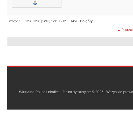
Strony:
1
...
1208
1209
[
1210
]
1211
1212
...
1451
Do góry
← Poprzed
Wirtualne Police i okolice - forum dyskusyjne © 2026 | Wszystkie praw