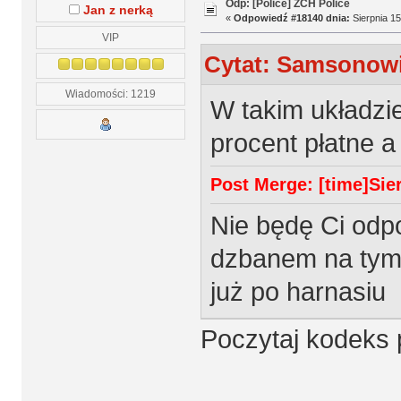
Odp: [Police] ZCH Police
Jan z nerką
«
Odpowiedź #18140 dnia:
Sierpnia 15
VIP
Cytat: Samsonowic
Wiadomości: 1219
W takim układzi
procent płatne a
Post Merge: [time]Sier
Nie będę Ci odpo
dzbanem na tym 
już po harnasiu
Poczytaj kodeks p