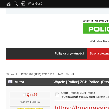
Witaj Gość
Notice
: Undefined index: tapatalk_body_hook in
/home/klient.dhosting.pl/wipmed
Wirtualne Poli
Polityka prywatności
Strona główn
Strony:
1
...
1208
1209
[
1210
]
1211
1212
...
1451
Na dół
Autor
Wątek: [Police] ZCH Police (Prz
Odp: [Police] ZCH Police
Qba99
«
Odpowiedź #18135 dnia:
Sierpnia 14
Wielka Gaduła
https://businessi