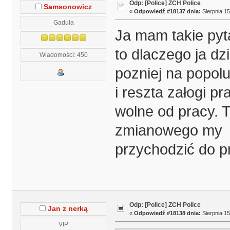
Odp: [Police] ZCH Police
Samsonowicz
«
Odpowiedź #18137 dnia:
Sierpnia 15
Gaduła
Ja mam takie pyt
to dlaczego ja dz
Wiadomości: 450
pozniej na popol
i reszta załogi p
wolne od pracy. T
zmianowego my t
przychodzić do p
Odp: [Police] ZCH Police
Jan z nerką
«
Odpowiedź #18138 dnia:
Sierpnia 15
VIP