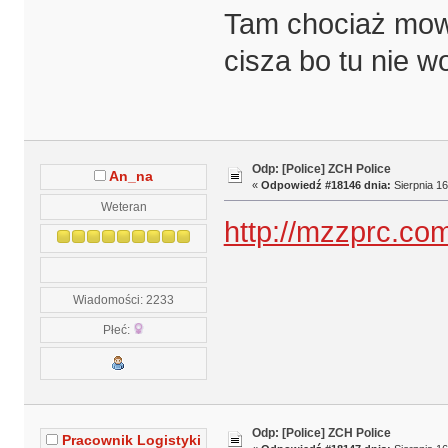
Tam chociaż mowi
cisza bo tu nie w
Odp: [Police] ZCH Police
An_na
«
Odpowiedź #18146 dnia:
Sierpnia 16
Weteran
http://mzzprc.co
Wiadomości: 2233
Płeć:
Odp: [Police] ZCH Police
Pracownik Logistyki