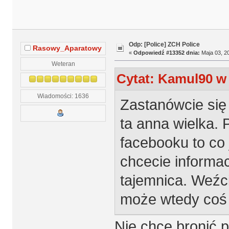
Odp: [Police] ZCH Police
Rasowy_Aparatowy
«
Odpowiedź #13352 dnia:
Maja 03, 20
Weteran
Cytat: Kamul90 w 
Wiadomości: 1636
Zastanówcie się 
ta anna wielka.
facebooku to co 
chcecie informac
tajemnica. Weźc
może wtedy coś 
Nie chce bronić p