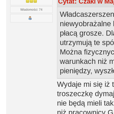
Cytat: Czaki w Maj
Wiadomości: 74
Władcaszerszeni
niewyobrażalne
płacą grosze. Dl
utrzymują te spó
Można fizycznyc
warunkach niż maj
pieniędzy, wyszł
Wydaje mi się iż 
troszeczkę dymają
nie będą mieli ta
niż pracownicy GA