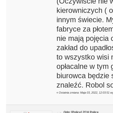
(Oczywiście nie 
kierowniczych ( 
innym świecie. My
fabryce za płotem
nie mają pojęcia 
zakład do upadłoś
to wszystko wisi 
opłacalne w tym g
biurowca będzie 
znaleźć. Robol so
«
Ostatnia zmiana: Maja 03, 2022, 12:03:51 wy
Odp: [Police] ZCH Police