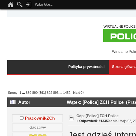
Witaj Gość
Notice
: Undefined index: tapatalk_body_hook in
/home/klient.dhosting.pl/wipmed
Wirtualne Poli
Polityka prywatności
Strona główn
Strony:
1
...
889
890
[
891
]
892
893
...
1452
Na dół
Autor
Wątek: [Police] ZCH Police (Prz
Odp: [Police] ZCH Police
PracownikZCh
«
Odpowiedź #13350 dnia:
Maja 02, 20
Gadatliwy
Jest gdzieś inform