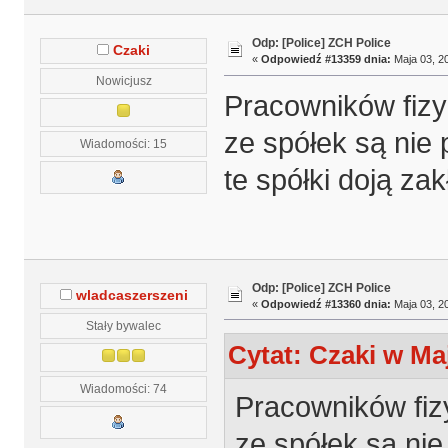
Odp: [Police] ZCH Police
Czaki
«
Odpowiedź #13359 dnia:
Maja 03, 20
Nowicjusz
Pracowników fizy
ze spółek są nie
Wiadomości: 15
te spółki doją zak
Odp: [Police] ZCH Police
wladcaszerszeni
«
Odpowiedź #13360 dnia:
Maja 03, 20
Stały bywalec
Cytat: Czaki w Maj
Wiadomości: 74
Pracowników fiz
ze spółek są ni