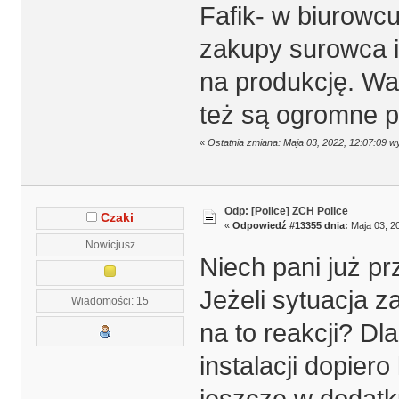
Fafik- w biurowcu
zakupy surowca it
na produkcję. Wa
też są ogromne p
«
Ostatnia zmiana: Maja 03, 2022, 12:07:09 
Odp: [Police] ZCH Police
Czaki
«
Odpowiedź #13355 dnia:
Maja 03, 20
Nowicjusz
Niech pani już pr
Jeżeli sytuacja z
Wiadomości: 15
na to reakcji? D
instalacji dopiero