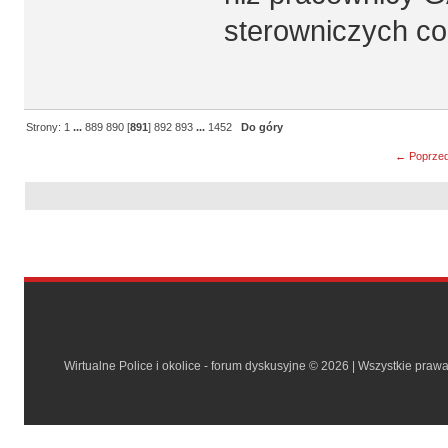
sterowniczych co 
Strony:
1
...
889
890
[
891
]
892
893
...
1452
Do góry
← Poprzed
Wirtualne Police i okolice - forum dyskusyjne © 2026 | Wszystkie praw