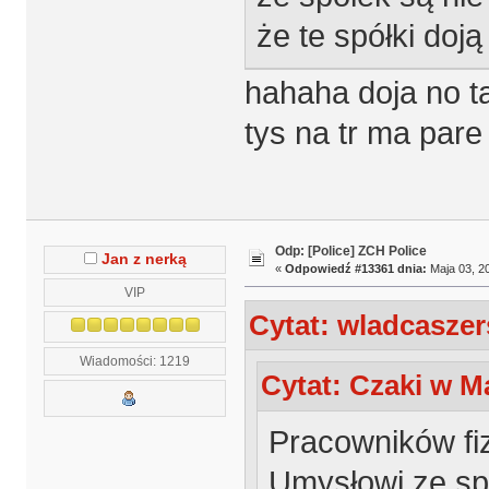
że te spółki doją
hahaha doja no t
tys na tr ma pare
Odp: [Police] ZCH Police
Jan z nerką
«
Odpowiedź #13361 dnia:
Maja 03, 20
VIP
Cytat: wladcaszer
Wiadomości: 1219
Cytat: Czaki w Ma
Pracowników fi
Umysłowi ze sp