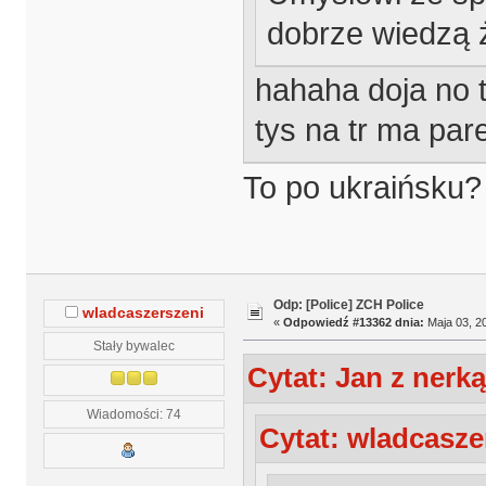
dobrze wiedzą ż
hahaha doja no 
tys na tr ma par
To po ukraińsku?
Odp: [Police] ZCH Police
wladcaszerszeni
«
Odpowiedź #13362 dnia:
Maja 03, 20
Stały bywalec
Cytat: Jan z nerką
Wiadomości: 74
Cytat: wladcasze