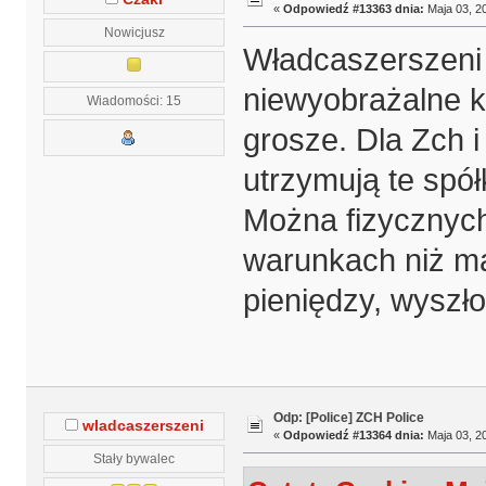
«
Odpowiedź #13363 dnia:
Maja 03, 20
Nowicjusz
Władcaszerszeni 
niewyobrażalne 
Wiadomości: 15
grosze. Dla Zch i
utrzymują te spół
Można fizycznych
warunkach niż mają
pieniędzy, wyszło
Odp: [Police] ZCH Police
wladcaszerszeni
«
Odpowiedź #13364 dnia:
Maja 03, 20
Stały bywalec