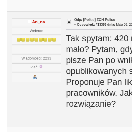
Odp: [Police] ZCH Police
An_na
«
Odpowiedź #13356 dnia:
Maja 03, 20
Weteran
Tak spytam: 420 
mało? Pytam, gdy
pisze Pan po wni
Wiadomości: 2233
Płeć:
opublikowanych 
Proponuje Pan lik
pracowników. Jak
rozwiązanie?