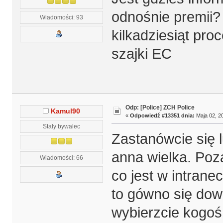
odnośnie premii
Wiadomości: 93
kilkadziesiąt proc
szajki EC
Odp: [Police] ZCH Police
Kamul90
«
Odpowiedź #13351 dnia:
Maja 02, 20
Stały bywalec
Zastanówcie się l
anna wielka. Poz
Wiadomości: 66
co jest w intrane
to gówno się dow
wybierzcie kogoś