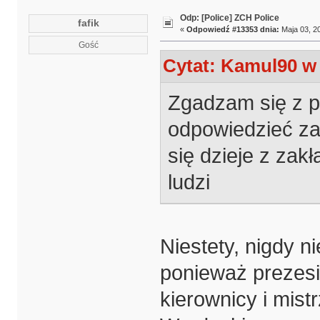
Odp: [Police] ZCH Police
fafik
«
Odpowiedź #13353 dnia:
Maja 03, 20
Gość
Cytat: Kamul90 w 
Zgadzam się z 
odpowiedzieć za 
się dzieje z zak
ludzi
Niestety, nigdy n
ponieważ prezesi
kierownicy i mistr