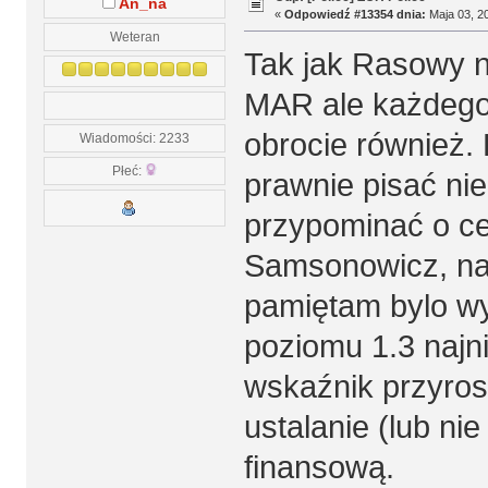
An_na
«
Odpowiedź #13354 dnia:
Maja 03, 20
Weteran
Tak jak Rasowy n
MAR ale każdego
obrocie również. 
Wiadomości: 2233
Płeć:
prawnie pisać nie
przypominać o ce
Samsonowicz, nap
pamiętam bylo wy
poziomu 1.3 najni
wskaźnik przyrost
ustalanie (lub ni
finansową.