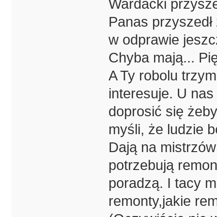
Wardacki przyszed
Panas przyszedł z
w odprawie jeszc
Chyba mają... Pię
A Ty robolu trzyma
interesuje. U na
doprosić się żeby
myśli, że ludzie 
Dają na mistrzów 
potrzebują remon
poradzą. I tacy 
remonty,jakie rem