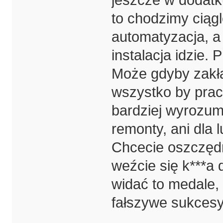
jeszcze w dodatk
to chodzimy ciągl
automatyzacja, a
instalacja idzie.
Może gdyby zakł
wszystko by praco
bardziej wyrozumi
remonty, ani dla 
Chcecie oszczędno
weźcie się k***a 
widać to medale, 
fałszywe sukces