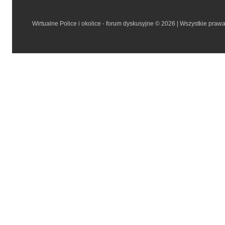
Wirtualne Police i okolice - forum dyskusyjne © 2026 | Wszystkie praw