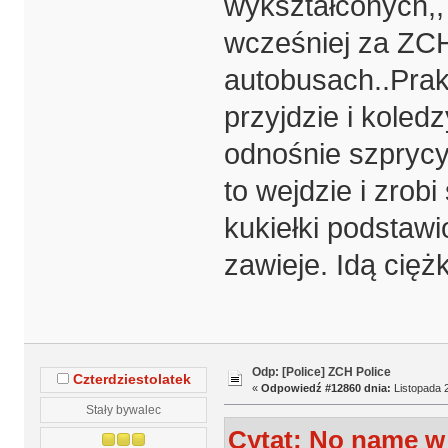
wykształconych,, 
wcześniej za ZCH
autobusach..Prak
przyjdzie i koled
odnośnie szprycyw
to wejdzie i zrob
kukiełki podstawi
zawieje. Idą ciężk
Odp: [Police] ZCH Police
Czterdziestolatek
«
Odpowiedź #12860 dnia:
Listopada 2
Stały bywalec
Cytat: No name w 