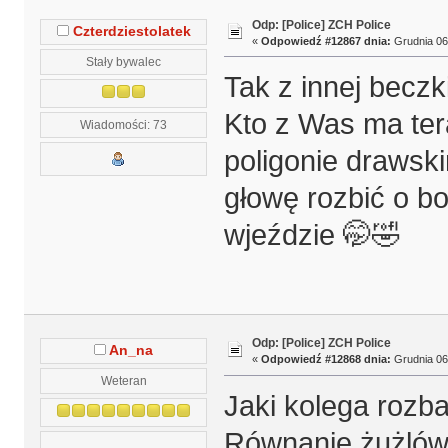
Odp: [Police] ZCH Police
Czterdziestolatek
«
Odpowiedź #12867 dnia:
Grudnia 06,
Stały bywalec
Tak z innej beczki
Kto z Was ma ter
Wiadomości: 73
poligonie drawsk
głowę rozbić o b
wjeździe 🤭🤣
Odp: [Police] ZCH Police
An_na
«
Odpowiedź #12868 dnia:
Grudnia 06,
Weteran
Jaki kolega rozb
Równanie żużlówk