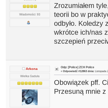
Zrozumiałem tyle,
teorii bo w prakt
Wiadomości: 93
odbyło. Koledzy z
wkrótce ich/nas 
szczepień przec
Odp: [Police] ZCH Police
Arkona
«
Odpowiedź #12863 dnia:
Listopada 2
Wielka Gaduła
Obowiązek pff. C
Przesuną mnie z 