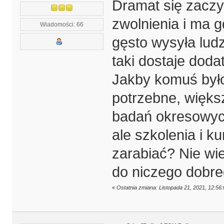
Dramat się zaczyn
zwolnienia i ma g
Wiadomości: 66
gęsto wysyła ludz
taki dostaje doda
Jakby komuś było
potrzebne, więks
badań okresowych
ale szkolenia i 
zarabiać? Nie wi
do niczego dobre
«
Ostatnia zmiana: Listopada 21, 2021, 12:5