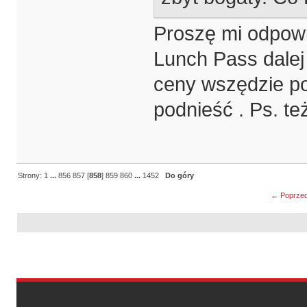
Proszę mi odpowi
Lunch Pass dalej
ceny wszędzie po
podnieść . Ps. t
Strony:
1
...
856
857
[
858
]
859
860
...
1452
Do góry
← Poprzed