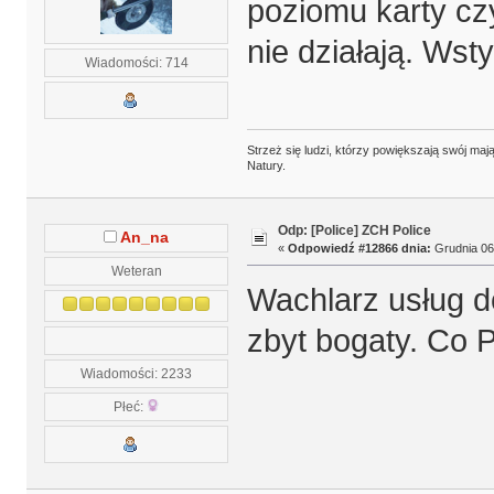
poziomu karty czy
nie działają. Wsty
Wiadomości: 714
Strzeż się ludzi, którzy powiększają swój m
Natury.
Odp: [Police] ZCH Police
An_na
«
Odpowiedź #12866 dnia:
Grudnia 06,
Weteran
Wachlarz usług do
zbyt bogaty. Co 
Wiadomości: 2233
Płeć: