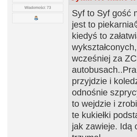
Wiadomości: 73
Syf to Syf gość 
jest to piekarni
kiedyś to załatwi
wykształconych,,
wcześniej za ZC
autobusach..Pra
przyjdzie i kole
odnośnie szprycy
to wejdzie i zro
te kukiełki pods
jak zawieje. Idą 