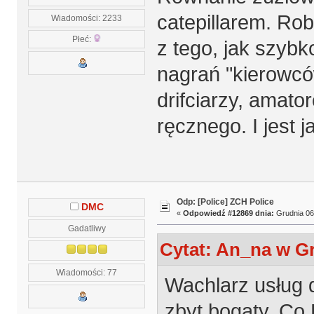
catepillarem. Ro
Wiadomości: 2233
Płeć:
z tego, jak szyb
nagrań "kierowcó
drifciarzy, amat
ręcznego. I jest j
Odp: [Police] ZCH Police
DMC
«
Odpowiedź #12869 dnia:
Grudnia 06,
Gadatliwy
Cytat: An_na w Gr
Wiadomości: 77
Wachlarz usług d
zbyt bogaty. Co