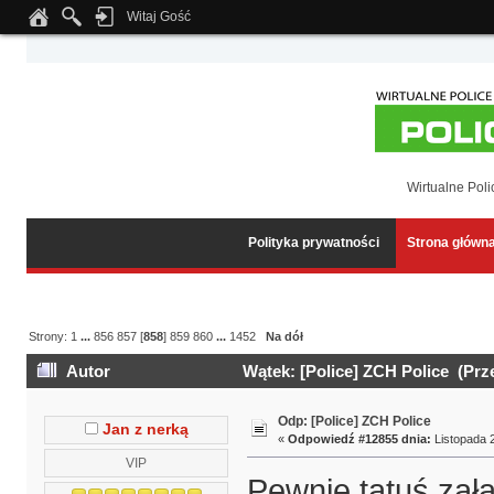
Witaj Gość
Notice
: Undefined index: tapatalk_body_hook in
/home/klient.dhosting.pl/wipmed
Wirtualne Poli
Polityka prywatności
Strona główn
Strony:
1
...
856
857
[
858
]
859
860
...
1452
Na dół
Autor
Wątek: [Police] ZCH Police (Prz
Odp: [Police] ZCH Police
Jan z nerką
«
Odpowiedź #12855 dnia:
Listopada 2
VIP
Pewnie tatuś zała