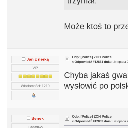
trzymał.
Może ktoś to prz
Odp: [Police] ZCH Police
Jan z nerką
«
Odpowiedź #12861 dnia:
Listopada 2
VIP
Chyba jakaś gwara
wysłowić po pols
Wiadomości: 1219
Odp: [Police] ZCH Police
Benek
«
Odpowiedź #12862 dnia:
Listopada 2
Gadatliwy