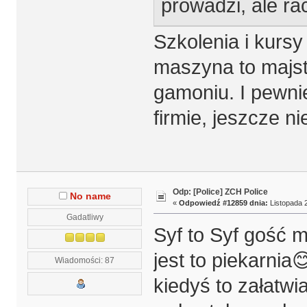
prowadzi, ale ra
Szkolenia i kursy
maszyna to majste
gamoniu. I pewni
firmie, jeszcze n
Odp: [Police] ZCH Police
No name
«
Odpowiedź #12859 dnia:
Listopada 2
Gadatliwy
Syf to Syf gość m
jest to piekarnia
Wiadomości: 87
kiedyś to załatwia