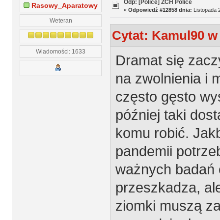
Odp: [Police] ZCH Police
Rasowy_Aparatowy
«
Odpowiedź #12858 dnia:
Listopada 2
Weteran
Cytat: Kamul90 w 
Wiadomości: 1633
Dramat się zaczy
na zwolnienia i 
często gęsto wys
później taki dos
komu robić. Jak
pandemii potrze
ważnych badań o
przeszkadza, ale
ziomki muszą za