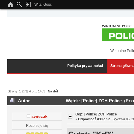
Witaj Gość
Notice
: Undefined index: tapatalk_body_hook in
/home/klient.dhosting.pl/wipmed
Wirtualne Poli
Polityka prywatności
Strona główn
Strony:
1
2
[
3
]
4
5
...
1453
Na dół
Autor
Wątek: [Police] ZCH Police (Prz
Odp: [Police] ZCH Police
swiezak
«
Odpowiedź #30 dnia:
Stycznia 05, 2
Rozpisuje się