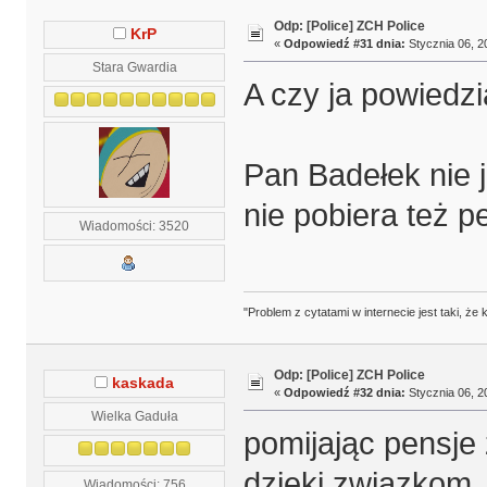
Odp: [Police] ZCH Police
KrP
«
Odpowiedź #31 dnia:
Stycznia 06, 2
Stara Gwardia
A czy ja powiedz
Pan Badełek nie 
nie pobiera też pe
Wiadomości: 3520
"Problem z cytatami w internecie jest taki, ż
Odp: [Police] ZCH Police
kaskada
«
Odpowiedź #32 dnia:
Stycznia 06, 2
Wielka Gaduła
pomijając pensje 
dzięki związkom
Wiadomości: 756