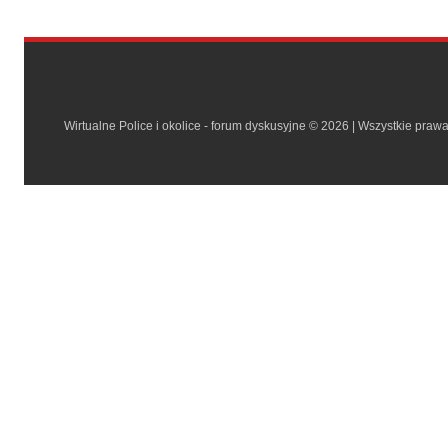
Wirtualne Police i okolice - forum dyskusyjne © 2026 | Wszystkie praw