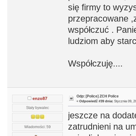
się firmy to wyz
przepracowane ,z
współczuć . Pani
ludziom aby sta
Współczuję....
Odp: [Police] ZCH Police
enzo87
«
Odpowiedź #39 dnia:
Stycznia 09, 2
Stały bywalec
jeszcze na dodatek
zatrudnieni na um
Wiadomości: 59