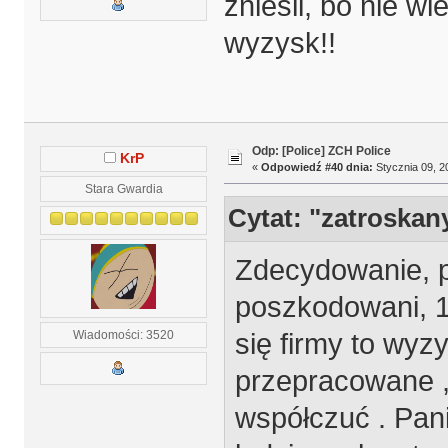
zniesli, bo nie wi
wyzysk!!
Odp: [Police] ZCH Police
KrP
«
Odpowiedź #40 dnia:
Stycznia 09, 2
Stara Gwardia
Cytat: "zatroskan
Zdecydowanie, p
poszkodowani, 10
się firmy to wyz
Wiadomości: 3520
przepracowane ,
współczuć . Pan