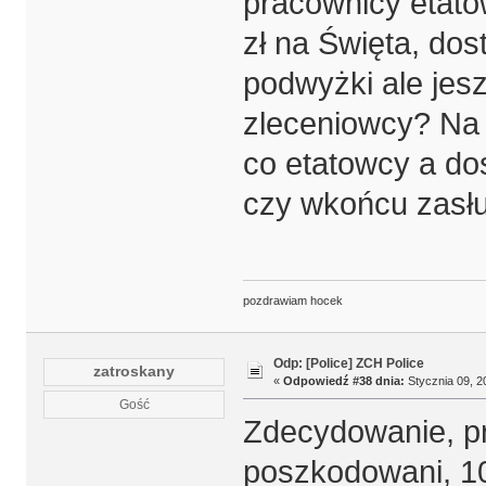
pracownicy etatow
zł na Święta, dost
podwyżki ale jesz
zleceniowcy? Na
co etatowcy a do
czy wkońcu zasł
pozdrawiam hocek
Odp: [Police] ZCH Police
zatroskany
«
Odpowiedź #38 dnia:
Stycznia 09, 2
Gość
Zdecydowanie, pr
poszkodowani, 10 