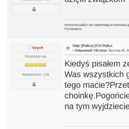
homoseksualiści nie zapewniają przetrwania 
Fernándeza
Odp: [Police] ZCH Police
krych
«
Odpowiedź #33 dnia:
Stycznia 06, 2
Rozpisuje się
Kiedyś pisałem 
Was wszystkich gd
Wiadomości: 128
tego macie?Przet
choinkę.Pogońcie 
na tym wyjdziecie