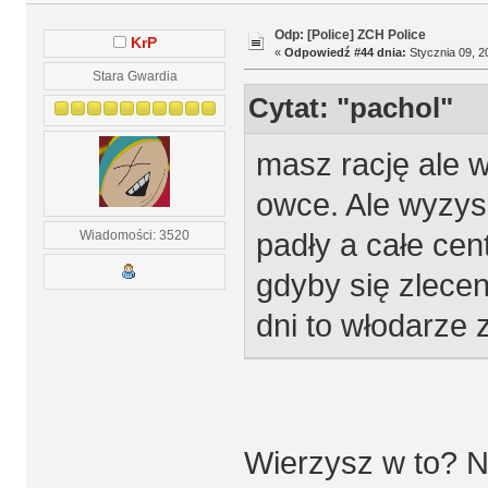
Odp: [Police] ZCH Police
KrP
«
Odpowiedź #44 dnia:
Stycznia 09, 2
Stara Gwardia
Cytat: "pachol"
masz rację ale w
owce. Ale wyzysk
padły a całe cent
Wiadomości: 3520
gdyby się zleceni
dni to włodarze 
Wierzysz w to? Na