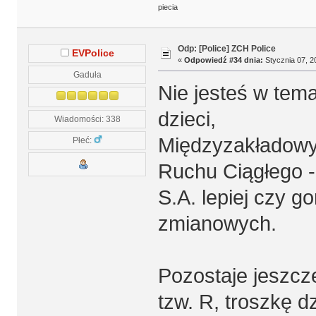
piecia
Odp: [Police] ZCH Police
EVPolice
«
Odpowiedź #34 dnia:
Stycznia 07, 2
Gaduła
Nie jesteś w tema
dzieci,
Wiadomości: 338
Międzyzakładow
Płeć:
Ruchu Ciągłego 
S.A. lepiej czy g
zmianowych.
Pozostaje jeszcz
tzw. R, troszkę 