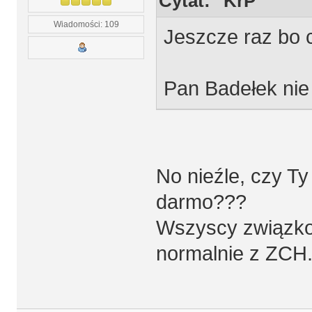
Cytat: "KrP"
Wiadomości: 109
Jeszcze raz bo 
Pan Badełek nie
No nieźle, czy Ty
darmo???
Wszyscy związko
normalnie z ZCH