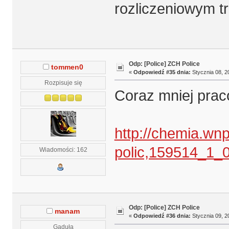
rozliczeniowym t
Odp: [Police] ZCH Police
tommen0
«
Odpowiedź #35 dnia:
Stycznia 08, 2
Rozpisuje się
Coraz mniej prac
http://chemia.wn
polic,159514_1_0
Wiadomości: 162
Odp: [Police] ZCH Police
manam
«
Odpowiedź #36 dnia:
Stycznia 09, 2
Gaduła