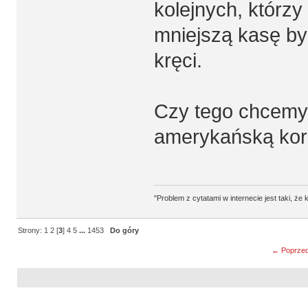
kolejnych, którzy
mniejszą kasę by 
kręci.
Czy tego chcemy,
amerykańską kor
"Problem z cytatami w internecie jest taki, ż
Strony:
1
2
[
3
]
4
5
...
1453
Do góry
← Poprzed