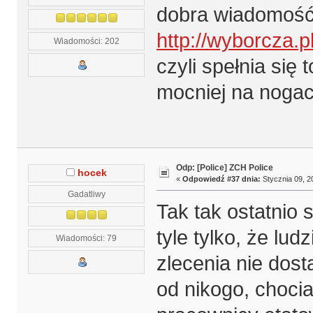
dobra wiadomoś
http://wyborcza
Wiadomości: 202
czyli spełnia się
mocniej na nogac
Odp: [Police] ZCH Police
hocek
«
Odpowiedź #37 dnia:
Stycznia 09, 2
Gadatliwy
Tak tak ostatnio
tyle tylko, że lu
Wiadomości: 79
zlecenia nie dos
od nikogo, chocia