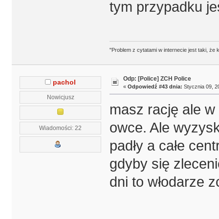
tym przypadku je
"Problem z cytatami w internecie jest taki, ż
Odp: [Police] ZCH Police
pachol
«
Odpowiedź #43 dnia:
Stycznia 09, 2
Nowicjusz
masz rację ale w 
owce. Ale wyzysk 
Wiadomości: 22
padły a całe centr
gdyby się zleceni
dni to włodarze z