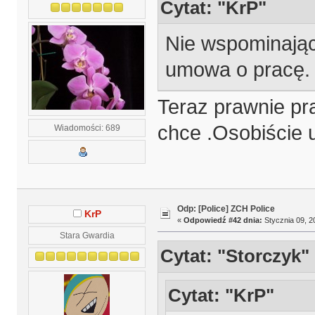
Cytat: "KrP"
Nie wspominając
umowa o pracę.
Teraz prawnie pr
chce .Osobiście 
Wiadomości: 689
Odp: [Police] ZCH Police
KrP
«
Odpowiedź #42 dnia:
Stycznia 09, 2
Stara Gwardia
Cytat: "Storczyk"
Cytat: "KrP"