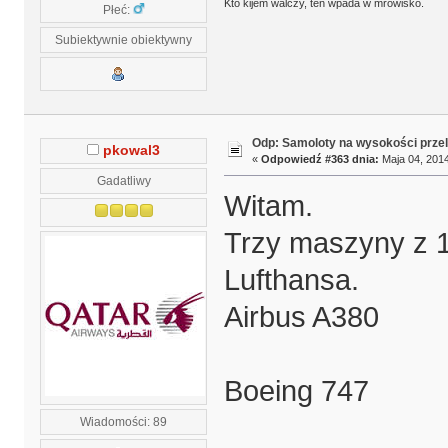
Kto kijem walczy, ten wpada w mrowisko.
Płeć:
Subiektywnie obiektywny
Odp: Samoloty na wysokości prze
pkowal3
«
Odpowiedź #363 dnia:
Maja 04, 2014
Gadatliwy
Witam.
Trzy maszyny z 1 
Lufthansa.
Airbus A380
Boeing 747
Wiadomości: 89