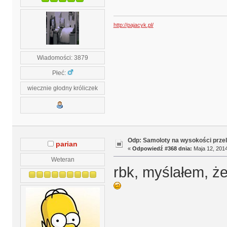
http://pajacyk.pl/
Wiadomości: 3879
Płeć:
wiecznie głodny króliczek
Odp: Samoloty na wysokości prze
parian
«
Odpowiedź #368 dnia:
Maja 12, 2014
Weteran
rbk, myślałem, ż