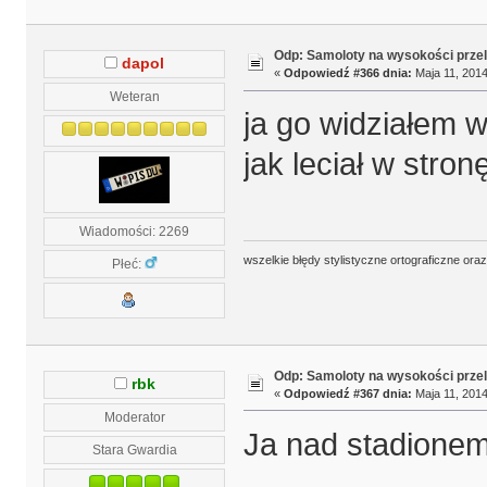
Odp: Samoloty na wysokości prze
dapol
«
Odpowiedź #366 dnia:
Maja 11, 2014
Weteran
ja go widziałem 
jak leciał w stro
Wiadomości: 2269
wszelkie błędy stylistyczne ortograficzne ora
Płeć:
Odp: Samoloty na wysokości prze
rbk
«
Odpowiedź #367 dnia:
Maja 11, 2014
Moderator
Ja nad stadione
Stara Gwardia