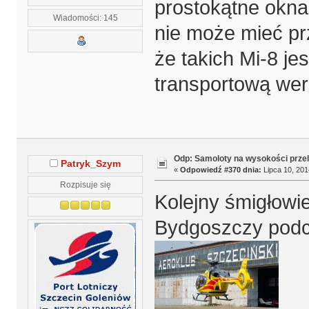
prostokątne okna
Wiadomości: 145
nie może mieć pr
że takich Mi-8 jes
transportową wer
Odp: Samoloty na wysokości prze
Patryk_Szym
«
Odpowiedź #370 dnia:
Lipca 10, 201
Rozpisuje się
Kolejny śmigłowi
Bydgoszczy podcz