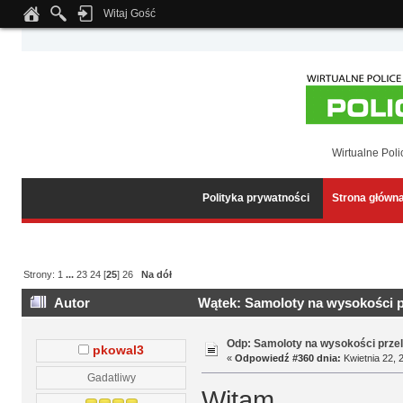
Witaj Gość
Notice
: Undefined index: tapatalk_body_hook in
/home/klient.dhosting.pl/wipmed
Wirtualne Poli
Polityka prywatności
Strona główn
Strony:
1
...
23
24
[
25
]
26
Na dół
Autor
Wątek: Samoloty na wysokości p
Odp: Samoloty na wysokości prze
pkowal3
«
Odpowiedź #360 dnia:
Kwietnia 22, 
Gadatliwy
Witam.