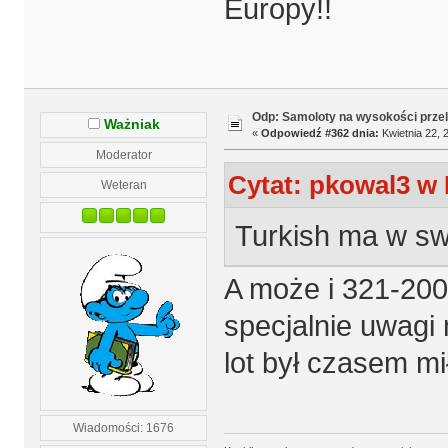
Europy!!
Odp: Samoloty na wysokości prze
Ważniak
«
Odpowiedź #362 dnia:
Kwietnia 22, 
Moderator
Cytat: pkowal3 w 
Weteran
Turkish ma w swo
A może i 321-200
specjalnie uwagi 
lot był czasem m
Wiadomości: 1676