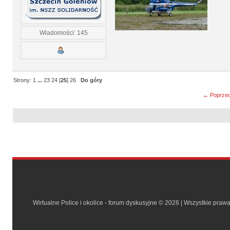
Wiadomości: 145
Strony:
1
...
23
24
[
25
]
26
Do góry
← Poprzed
Wirtualne Police i okolice - forum dyskusyjne © 2026 | Wszystkie praw