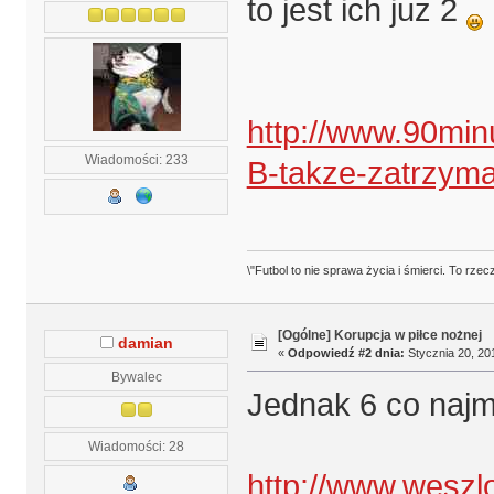
to jest ich już 2
http://www.90min
Wiadomości: 233
B-takze-zatrzyma
\"Futbol to nie sprawa życia i śmierci. To rze
[Ogólne] Korupcja w piłce nożnej
damian
«
Odpowiedź #2 dnia:
Stycznia 20, 201
Bywalec
Jednak 6 co najmn
Wiadomości: 28
http://www.wesz