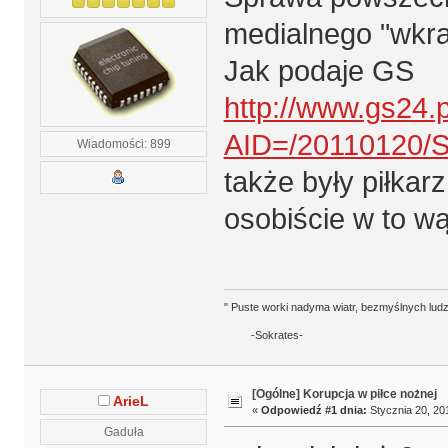
medialnego "wkra
Jak podaje GS
http://www.gs24.p
AID=/20110120/
Wiadomości: 899
także były piłka
osobiście w to wą
" Puste worki nadyma wiatr, bezmyślnych ludz
-Sokrates-
[Ogólne] Korupcja w piłce nożnej
ArieL
«
Odpowiedź #1 dnia:
Stycznia 20, 201
Gaduła