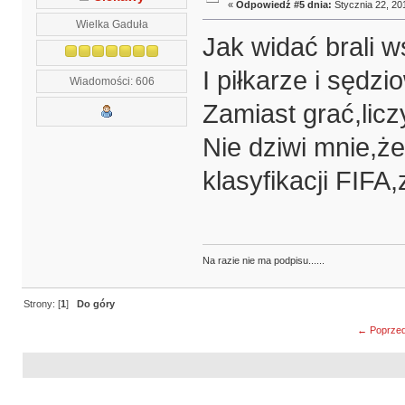
«
Odpowiedź #5 dnia:
Stycznia 22, 201
Wielka Gaduła
Jak widać brali w
I piłkarze i sędzi
Wiadomości: 606
Zamiast grać,licz
Nie dziwi mnie,ż
klasyfikacji FIFA
Na razie nie ma podpisu......
Strony: [
1
]
Do góry
← Poprzed