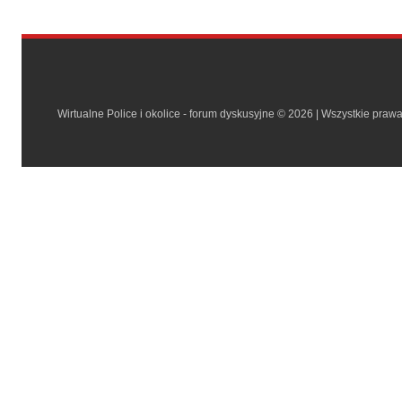
Wirtualne Police i okolice - forum dyskusyjne © 2026 | Wszystkie praw