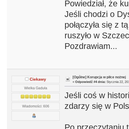
Powiedział, że k
Jeśli chodzi o Dy
połączyła się z 
ruszyło w Szczeci
Pozdrawiam...
[Ogólne] Korupcja w piłce nożnej
Ciekawy
«
Odpowiedź #4 dnia:
Stycznia 22, 201
Wielka Gaduła
Jeśli coś w histo
zdarzy się w Pol
Wiadomości: 606
Po przeczytaniu t