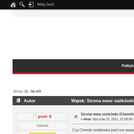
Witaj Gość
Notice
: Undefined index: tapatalk_body_hook in
/home/klient.dhosting.pl/wipmed
Polity
Strony: [
1
]
Na dół
Autor
Wątek: Strona www siatkówki 
Strona www siatkówki /Chemik
piotr S
«
dnia:
Stycznia 15, 2011, 21:05:00 
Gaduła
Czy Chemik /siatkówka pań/ ma swoj