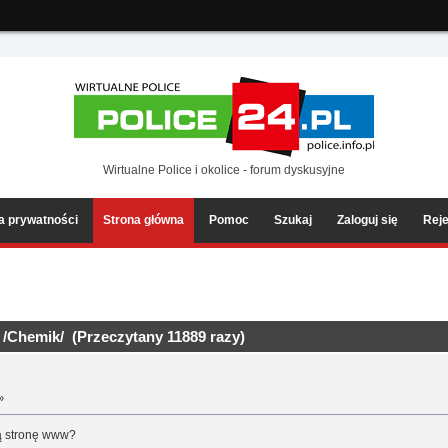
ia2/forum/Sources/Load.php(2501) : eval()'d code
on line
199
Wirtualne Police i okolice - forum dyskusyjne
ka prywatności
Strona główna
Pomoc
Szukaj
Zaloguj się
Reje
/Chemik/ (Przeczytany 11889 razy)
/
»
ą stronę www?