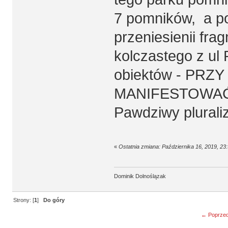
7 pomników, a po
przeniesienii fra
kolczastego z ul 
obiektów - PR
MANIFESTOWAĆ
Pawdziwy plurali
«
Ostatnia zmiana: Października 16, 2019, 2
Dominik Dolnoślązak
Strony: [
1
]
Do góry
← Poprzed