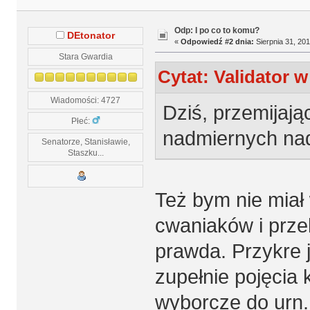
Odp: I po co to komu?
DEtonator
«
Odpowiedź #2 dnia:
Sierpnia 31, 201
Stara Gwardia
Cytat: Validator w
Wiadomości: 4727
Dziś, przemijają
Płeć:
nadmiernych nad
Senatorze, Stanisławie,
Staszku...
Też bym nie miał
cwaniaków i prze
prawda. Przykre j
zupełnie pojęcia 
wyborcze do urn.