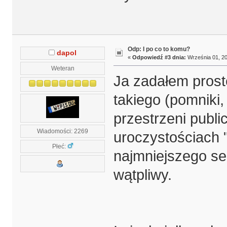
Odp: I po co to komu?
dapol
«
Odpowiedź #3 dnia:
Września 01, 20
Weteran
Ja zadałem prost
takiego (pomniki,
przestrzeni publ
Wiadomości: 2269
uroczystościach 
Płeć:
najmniejszego sen
wątpliwy.