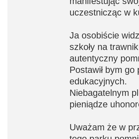
manifestując swó
uczestnicząc w ku
Ja osobiście widz
szkoły na trawnik
autentyczny pomn
Postawił bym go 
edukacyjnych.
Niebagatelnym pl
pieniądze uhonor
Uważam że w prz
tego parku pomnik