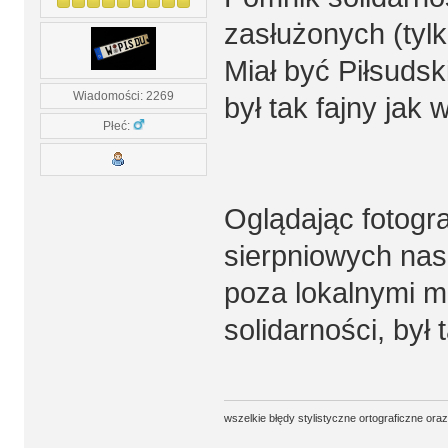
zasłużonych (tyl
Miał być Piłsudsk
Wiadomości: 2269
był tak fajny ja
Płeć:
Oglądając fotogr
sierpniowych nas
poza lokalnymi m
solidarności, był
wszelkie błędy stylistyczne ortograficzne ora