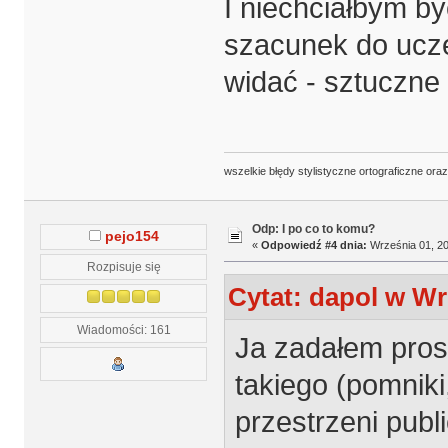
I niechciałbym b
szacunek do ucze
widać - sztuczne
wszelkie błędy stylistyczne ortograficzne ora
Odp: I po co to komu?
pejo154
«
Odpowiedź #4 dnia:
Września 01, 20
Rozpisuje się
Cytat: dapol w Wr
Wiadomości: 161
Ja zadałem pros
takiego (pomniki
przestrzeni publ