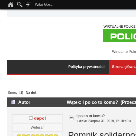
Witaj Gość
Notice
: Undefined index: tapatalk_body_hook in
/home/klient.dhosting.pl/wipmed
Wirtualne Poli
Polityka prywatności
Strona główn
Strony: [
1
]
Na dół
Autor
Wątek: I po co to komu? (Przecz
I po co to komu?
dapol
«
dnia:
Sierpnia 31, 2019, 15:18:49 »
Weteran
Pomnik solidarnoś