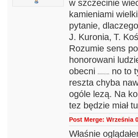
w szczecinie wie
kamieniami wielk
pytanie, dlaczeg
J. Kuronia, T. Ko
Rozumie sens pow
honorowani ludzie 
obecni
no to t
uhonorowywani,
reszta chyba nawe
ogóle lezą. Na k
tez będzie miał t
Post Merge: Września 0
Właśnie oglądałe