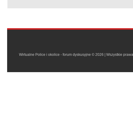
Wirtualne Police i okolice - forum dyskusyjne © 2026 | Wszystkie praw