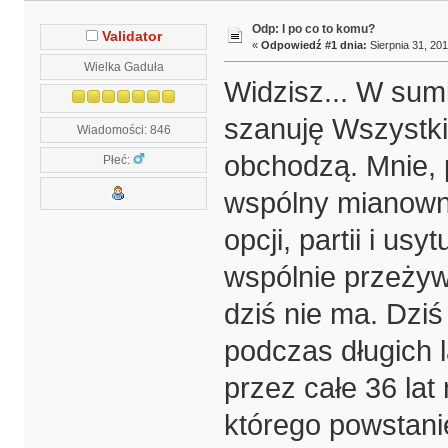
Odp: I po co to komu?
Validator
«
Odpowiedź #1 dnia:
Sierpnia 31, 201
Wielka Gaduła
Widzisz... W sum
szanuję Wszystki
Wiadomości: 846
obchodzą. Mnie, p
Płeć:
wspólny mianown
opcji, partii i u
wspólnie przeżyw
dziś nie ma. Dziś
podczas długich 
przez całe 36 lat 
którego powstani