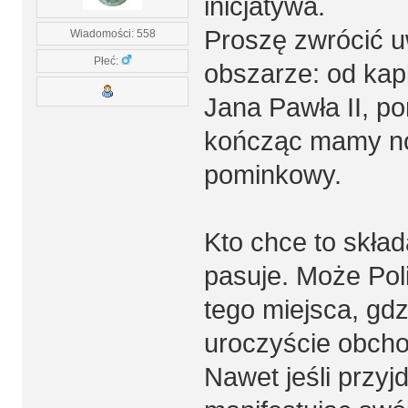
inicjatywa.
Proszę zwrócić 
Wiadomości: 558
Płeć:
obszarze: od kapl
Jana Pawła II, po
kończąc mamy no
pominkowy.
Kto chce to skład
pasuje. Może Pol
tego miejsca, gd
uroczyście obcho
Nawet jeśli przyj