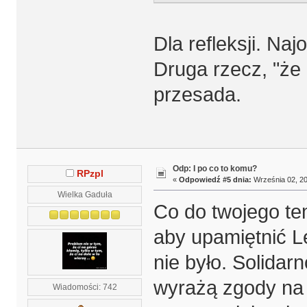
Dla refleksji. Naj
Druga rzecz, "że 
przesada.
Odp: I po co to komu?
RPzpl
«
Odpowiedź #5 dnia:
Września 02, 20
Wielka Gaduła
Co do twojego te
aby upamiętnić L
nie było. Solidarn
wyrażą zgody na 
Wiadomości: 742