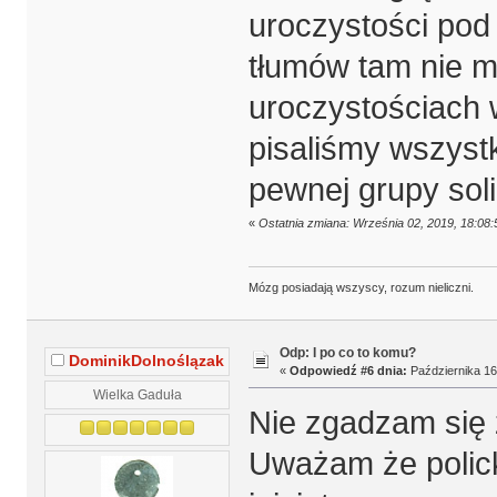
uroczystości pod
tłumów tam nie m
uroczystościach w
pisaliśmy wszyst
pewnej grupy soli
«
Ostatnia zmiana: Września 02, 2019, 18:08
Mózg posiadają wszyscy, rozum nieliczni.
Odp: I po co to komu?
DominikDolnoślązak
«
Odpowiedź #6 dnia:
Października 16
Wielka Gaduła
Nie zgadzam się
Uważam że polick