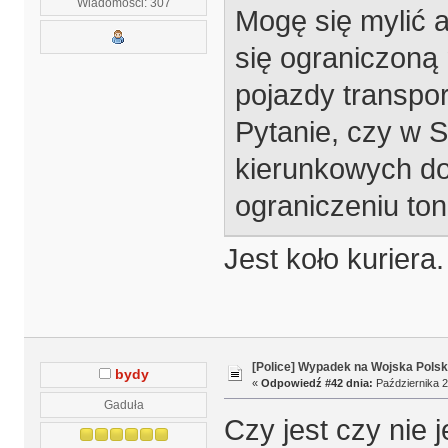
Wiadomości: 307
Mogę się mylić 
się ograniczoną
pojazdy transpor
Pytanie, czy w S
kierunkowych do 
ograniczeniu to
Jest koło kuriera.
[Police] Wypadek na Wojska Polsk
bydy
«
Odpowiedź #42 dnia:
Października 2
Gaduła
Czy jest czy nie