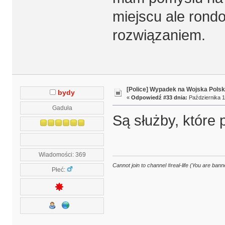
miejscu ale rond
rozwiązaniem.
[Police] Wypadek na Wojska Polsk
bydy
«
Odpowiedź #33 dnia:
Października 1
Gaduła
Są służby, które
Wiadomości: 369
Cannot join to channel #real-life (You are banne
Płeć: