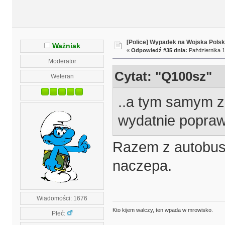
[Police] Wypadek na Wojska Polsk
Ważniak
«
Odpowiedź #35 dnia:
Października 1
Moderator
Cytat: "Q100sz"
Weteran
..a tym samym z
wydatnie popraw
Razem z autobus
naczepa.
Wiadomości: 1676
Kto kijem walczy, ten wpada w mrowisko.
Płeć: