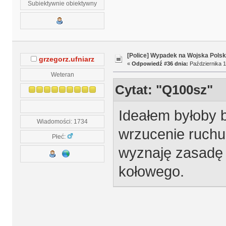
Subiektywnie obiektywny
[Police] Wypadek na Wojska Polsk
grzegorz.ufniarz
«
Odpowiedź #36 dnia:
Października 1
Weteran
Cytat: "Q100sz"
Ideałem byłoby b
Wiadomości: 1734
wrzucenie ruchu
Płeć:
wyznaję zasadę 
kołowego.