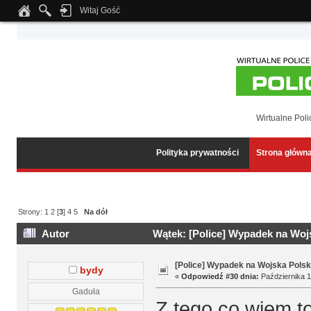
Witaj Gość
Notice
: Undefined index: tapatalk_body_hook in
/home/klient.dhosting.pl/wipmed
Wirtualne Poli
Polityka prywatności
Strona główn
Strony:
1
2
[
3
]
4
5
Na dół
Autor
Wątek: [Police] Wypadek na Wojs
[Police] Wypadek na Wojska Polsk
bydy
«
Odpowiedź #30 dnia:
Października 1
Gaduła
Z tego co wiem to