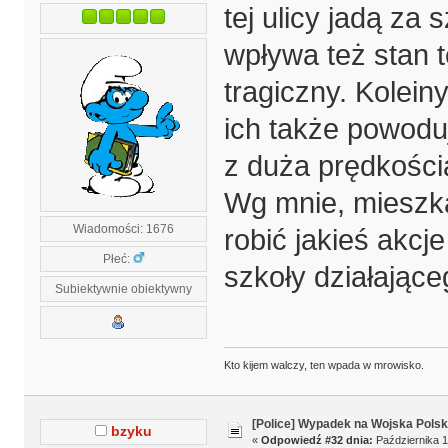
tej ulicy jadą za
wpływa też stan te
tragiczny. Koleiny
ich także powodu
z duża prędkością
Wg mnie, mieszka
Wiadomości: 1676
robić jakieś akcje
Płeć:
szkoły działające
Subiektywnie obiektywny
Kto kijem walczy, ten wpada w mrowisko.
[Police] Wypadek na Wojska Polsk
bzyku
«
Odpowiedź #32 dnia:
Października 1