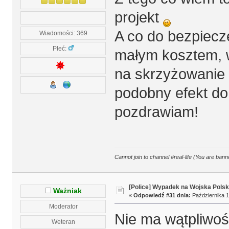
projekt
A co do bezpiecz
Wiadomości: 369
Płeć:
małym kosztem, 
na skrzyżowanie 
podobny efekt d
pozdrawiam!
Cannot join to channel #real-life (You are banne
[Police] Wypadek na Wojska Polsk
Ważniak
«
Odpowiedź #31 dnia:
Października 1
Moderator
Nie ma wątpliwoś
Weteran