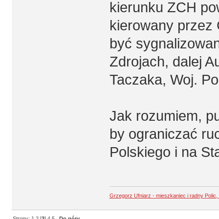
kierunku ZCH pow
kierowany przez 
być sygnalizowan
Zdrojach, dalej 
Taczaka, Woj. Po
Jak rozumiem, pu
by ograniczać ru
Polskiego i na S
Grzegorz Ufniarz - mieszkaniec i radny Polic
Strony:
1
2
[
3
]
4
5
Do góry