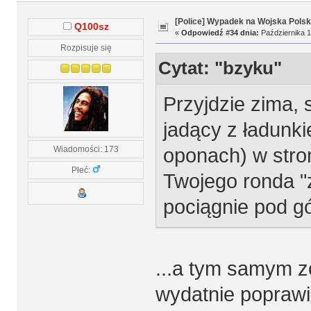
[Police] Wypadek na Wojska Polsk
Q100sz
«
Odpowiedź #34 dnia:
Października 1
Rozpisuje się
Cytat: "bzyku"
Przyjdzie zima, 
jadący z ładunk
oponach) w stro
Wiadomości: 173
Płeć:
Twojego ronda "z
pociągnie pod gó
...a tym samym z
wydatnie poprawi