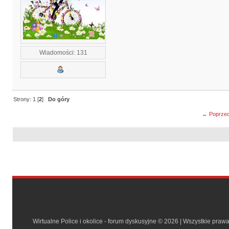
Wiadomości: 131
Strony:
1
[
2
]
Do góry
← Poprzed
Wirtualne Police i okolice - forum dyskusyjne © 2026 | Wszystkie praw