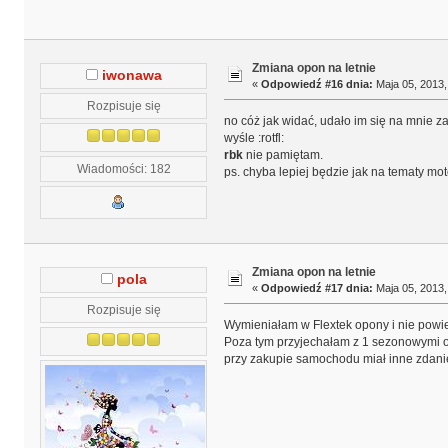
Zmiana opon na letnie
iwonawa
«
Odpowiedź #16 dnia:
Maja 05, 2013,
Rozpisuje się
no cóż jak widać, udało im się na mnie zar
wyśle :rotfl:
rbk
nie pamiętam.
Wiadomości: 182
ps. chyba lepiej będzie jak na tematy mo
Zmiana opon na letnie
pola
«
Odpowiedź #17 dnia:
Maja 05, 2013,
Rozpisuje się
Wymieniałam w Flextek opony i nie powiedzi
Poza tym przyjechałam z 1 sezonowymi op
przy zakupie samochodu miał inne zdan