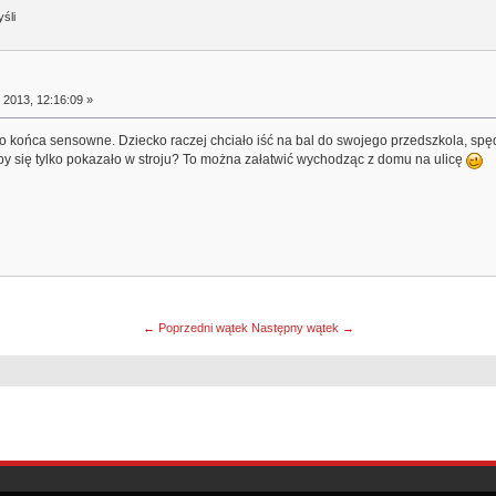
śli
 2013, 12:16:09 »
o końca sensowne. Dziecko raczej chciało iść na bal do swojego przedszkola, spędz
y się tylko pokazało w stroju? To można załatwić wychodząc z domu na ulicę
← Poprzedni wątek
Następny wątek →