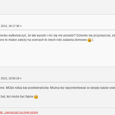
 2013, 18:17:38 »
ziecku wytłumaczyć, że tak wyszło i nic się nie poradzi? Dziecko się przyzwyczai, 
skoro to matce zależy na ocenach to niech robi zadania domowe
).
 2013, 19:50:18 »
rie. MOże robia bal przebierańców. Można tez sięzorientować w swojej radzie osie
i bal, tez może byc fajnie
olic, zapraszam na moją stronę