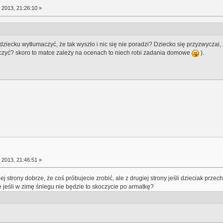
 2013, 21:26:10 »
 dziecku wytłumaczyć, że tak wyszło i nic się nie poradzi? Dziecko się przyzwyczai
 uczyć? skoro to matce zależy na ocenach to niech robi zadania domowe
).
 2013, 21:46:51 »
ej strony dobrze, że coś próbujecie zrobić, ale z drugiej strony jeśli dzieciak prze
e jeśli w zimę śniegu nie będzie to skoczycie po armatkę?