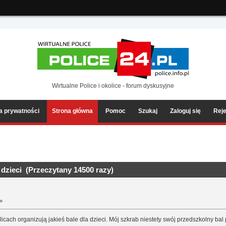
ia2/forum/Sources/Load.php(2501) : eval()'d code
on line
199
Wirtualne Police i okolice - forum dyskusyjne
ka prywatności
Strona główna
Pomoc
Szukaj
Zaloguj się
Reje
dzieci (Przeczytany 14500 razy)
 »
icach organizują jakieś bale dla dzieci. Mój szkrab niestety swój przedszkolny ba