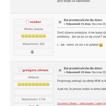
góry dzięki za odpowiedź.
Bal przebierańców dla dzieci
cooker
«
Odpowiedź #1 dnia:
Stycznia 28,
Wielka Gaduła
Dość dziwne podejście. A nie lepiej d
problemy... (bo np po co się uczyć? 
Wiadomości: 862
I... tak - wiem, że nie o to pytałaś
Bal przebierańców dla dzieci
grzegorz.ufniarz
«
Odpowiedź #2 dnia:
Stycznia 28,
Weteran
Proponuję zerknąć na ofertę MOK w fe
A jak nie, to prosze zrobic w domu tak
Wiadomości: 1734
Grzegorz Ufniarz - mieszkaniec i radny P