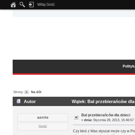
Witaj Gość
Notice
: Undefined index: tapatalk_body_hook in
/home/klient.dhosting.pl/wipmed
Polity
Strony: [
1
]
Na dół
Autor
Wątek: Bal przebierańców dla 
Bal przebierańców dla dzieci
aente
«
dnia:
Stycznia 28, 2013, 15:46:57
Gość
Czy ktoś z Was słyszał może czy w Pol