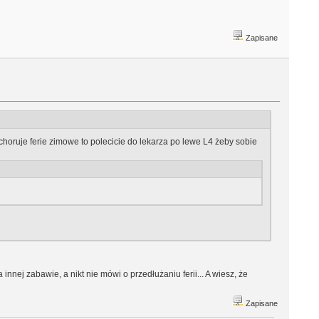
Zapisane
zechoruje ferie zimowe to polecicie do lekarza po lewe L4 żeby sobie
nnej zabawie, a nikt nie mówi o przedłużaniu ferii... A wiesz, że
Zapisane