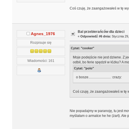
Coś czuję, że zaangażowałeś w tę wypo
Bal przebierańców dla dzieci
Agnes_1976
«
Odpowiedź #6 dnia:
Stycznia 29,
Rozpisuje się
Cytat: "cooker"
Moje podejście nie jest dziwne. Z je
Wiadomości: 161
odbił, bo ferie spędził w łóżku? A 
Cytat: "polo"
o bosze.......................... :crazy:
Coś czuję, że zaangażowałeś w tę wy
Nie popadajmy w paranoję, tu jest mowa
myślałam o armatce he he (żart). Ale p