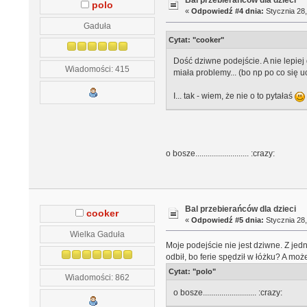
Bal przebierańców dla dzieci
polo
«
Odpowiedź #4 dnia:
Stycznia 28,
Gaduła
Cytat: "cooker"
Dość dziwne podejście. A nie lepiej
Wiadomości: 415
miała problemy... (bo np po co się
I... tak - wiem, że nie o to pytałaś
o bosze.......................... :crazy:
Bal przebierańców dla dzieci
cooker
«
Odpowiedź #5 dnia:
Stycznia 28,
Wielka Gaduła
Moje podejście nie jest dziwne. Z jedn
odbił, bo ferie spędził w łóżku? A moż
Cytat: "polo"
Wiadomości: 862
o bosze.......................... :crazy: