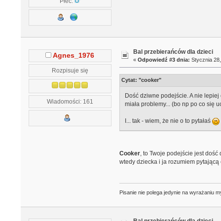
Płeć:
Bal przebierańców dla dzieci
Agnes_1976
«
Odpowiedź #3 dnia:
Stycznia 28,
Rozpisuje się
Cytat: "cooker"
Dość dziwne podejście. A nie lepiej
Wiadomości: 161
miała problemy... (bo np po co się
I... tak - wiem, że nie o to pytałaś
Cooker
, to Twoje podejście jest dość
wtedy dziecka i ja rozumiem pytającą o
Pisanie nie polega jedynie na wyrażaniu my