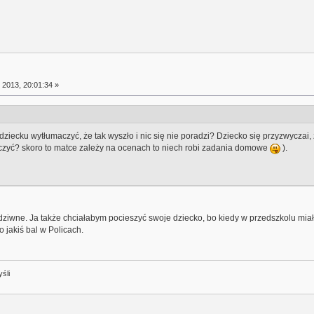
 2013, 20:01:34 »
 dziecku wytłumaczyć, że tak wyszło i nic się nie poradzi? Dziecko się przyzwyczai
 uczyć? skoro to matce zależy na ocenach to niech robi zadania domowe
).
 dziwne. Ja także chciałabym pocieszyć swoje dziecko, bo kiedy w przedszkolu miał b
 jakiś bal w Policach.
śli