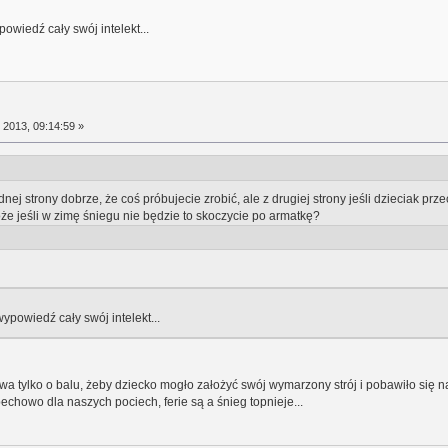
wiedź cały swój intelekt...
 2013, 09:14:59 »
dnej strony dobrze, że coś próbujecie zrobić, ale z drugiej strony jeśli dzieciak pr
może jeśli w zimę śniegu nie będzie to skoczycie po armatkę?
powiedź cały swój intelekt...
 tylko o balu, żeby dziecko mogło założyć swój wymarzony strój i pobawiło się na i
echowo dla naszych pociech, ferie są a śnieg topnieje...