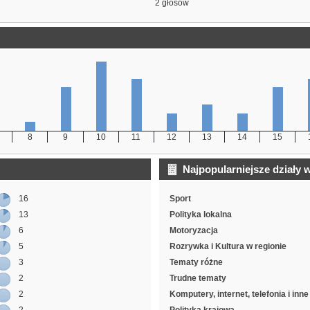
2 głosów
8
9
10
11
12
13
14
15
Najpopularniejsze działy 
16
Sport
13
Polityka lokalna
6
Motoryzacja
5
Rozrywka i Kultura w regionie
3
Tematy różne
2
Trudne tematy
2
Komputery, internet, telefonia i inn