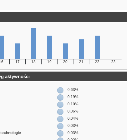
16
17
18
19
20
21
22
23
wg aktywności
0.63%
0.19%
0.10%
0.06%
0.04%
0.03%
e technologie
0.03%