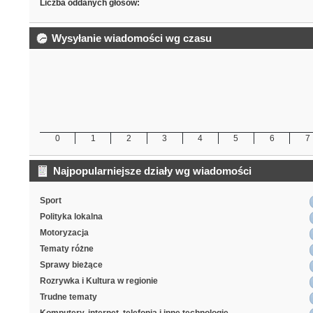
Liczba oddanych głosów:
Wysyłanie wiadomości wg czasu
0
1
2
3
4
5
6
7
Najpopularniejsze działy wg wiadomości
Sport
Polityka lokalna
Motoryzacja
Tematy różne
Sprawy bieżące
Rozrywka i Kultura w regionie
Trudne tematy