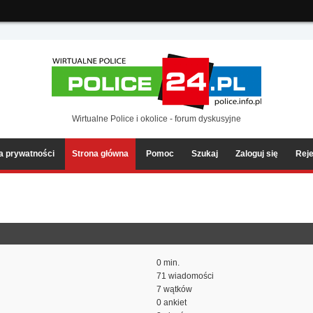
ia2/forum/Sources/Load.php(2501) : eval()'d code
on line
199
Wirtualne Police i okolice - forum dyskusyjne
ka prywatności
Strona główna
Pomoc
Szukaj
Zaloguj się
Reje
0 min.
71 wiadomości
7 wątków
0 ankiet