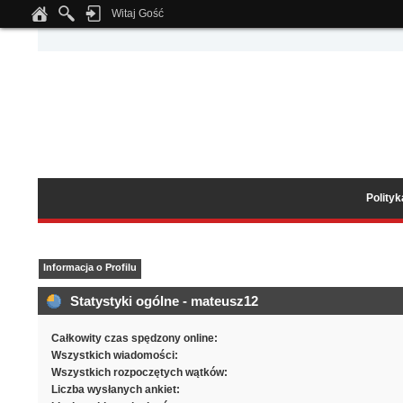
Witaj Gość
Notice
: Undefined index: tapatalk_body_hook in
/home/klient.dhosting.pl/wipmed
Polity
Informacja o Profilu
Statystyki ogólne - mateusz12
Całkowity czas spędzony online:
Wszystkich wiadomości:
Wszystkich rozpoczętych wątków:
Liczba wysłanych ankiet: