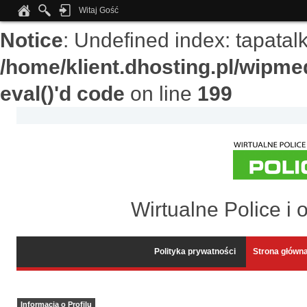
Witaj Gość
Notice
: Undefined index: tapata
/home/klient.dhosting.pl/wipme
eval()'d code
on line
199
Wirtualne Police i 
Polityka prywatności
Strona główn
Informacja o Profilu