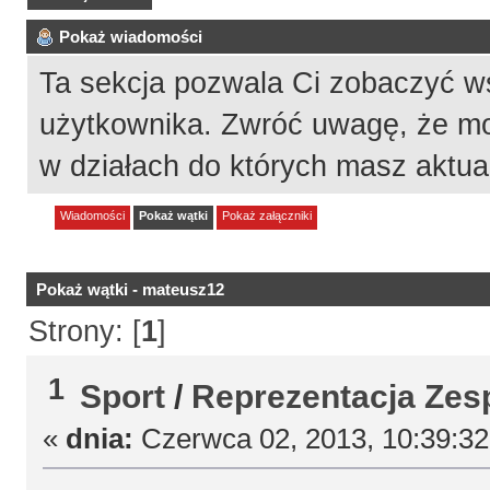
Pokaż wiadomości
Ta sekcja pozwala Ci zobaczyć w
użytkownika. Zwróć uwagę, że mo
w działach do których masz aktua
Wiadomości
Pokaż wątki
Pokaż załączniki
Pokaż wątki - mateusz12
Strony: [
1
]
1
Sport
/
Reprezentacja Zesp
«
dnia:
Czerwca 02, 2013, 10:39:3