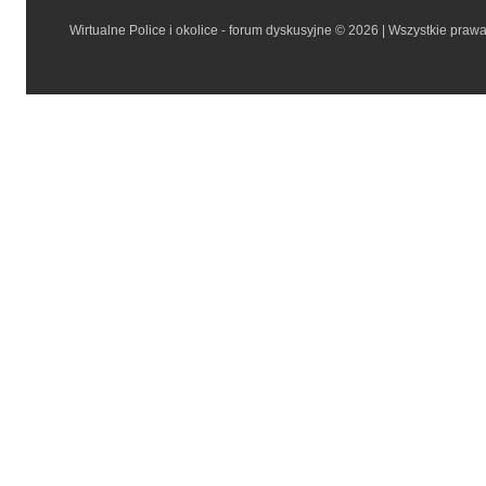
Wirtualne Police i okolice - forum dyskusyjne © 2026 | Wszystkie praw