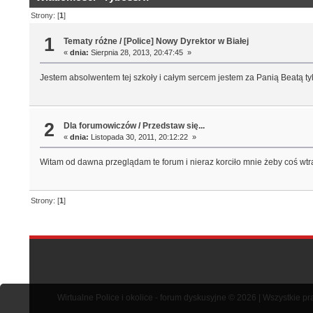
Strony: [
1
]
1
Tematy różne
/
[Police] Nowy Dyrektor w Białej
«
dnia:
Sierpnia 28, 2013, 20:47:45 »
Jestem absolwentem tej szkoły i całym sercem jestem za Panią Beatą tyl
2
Dla forumowiczów
/
Przedstaw się...
«
dnia:
Listopada 30, 2011, 20:12:22 »
Witam od dawna przeglądam te forum i nieraz korciło mnie żeby coś wtrąc
Strony: [
1
]
Wirtualne Police i okolice - forum dyskusyjne © 2026 | Wszystkie p