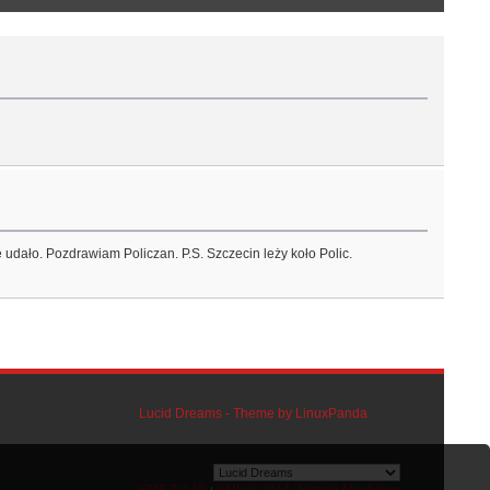
 udało. Pozdrawiam Policzan. P.S. Szczecin leży koło Polic.
Lucid Dreams - Theme by LinuxPanda
SMF 2.0.19
SMF © 2014
Simple Machines