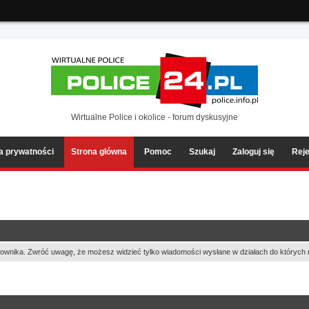
ia2/forum/Sources/Load.php(2501) : eval()'d code
on line
199
Wirtualne Police i okolice - forum dyskusyjne
ka prywatności
Strona główna
Pomoc
Szukaj
Zaloguj się
Reje
ownika. Zwróć uwagę, że możesz widzieć tylko wiadomości wysłane w działach do których 