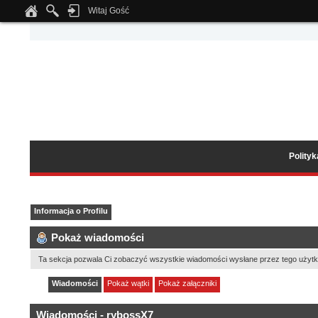
Witaj Gość
Notice
: Undefined index: tapatalk_body_hook in
/home/klient.dhosting.pl/wipmed
Polity
Informacja o Profilu
Pokaż wiadomości
Ta sekcja pozwala Ci zobaczyć wszystkie wiadomości wysłane przez tego użytk
Wiadomości
Pokaż wątki
Pokaż załączniki
Wiadomości - rybossX7